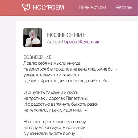
HOLY
POEM
Новые стихи
Авторы
ВОЗНЕСЕНИЕ
Автор:
Лариса Железняк
ВОЗНЕСЕНИЕ
Ловлю себя на мысли иногда:
«вернуться б в прошлое на день лишь мне бы! -
увидеть время то и те места,
где жил  Христос, для нас сошедший с неба.
И ощутить те камни и песок
на тропках и дорогах Палестины.
И с радостью взглянуть бы хоть разок
на те холмы, и реки, и долины…»
Но в этот день я мысленно лечу
на гору Елеонскую.  В волнении
с учениками видеть я хочу