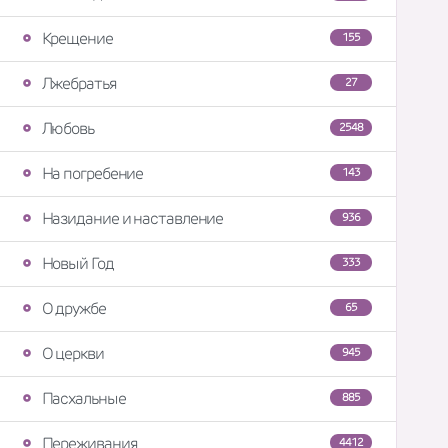
Крещение
155
Лжебратья
27
Любовь
2548
На погребение
143
Назидание и наставление
936
Новый Год
333
О дружбе
65
О церкви
945
Пасхальные
885
Переживания
4412