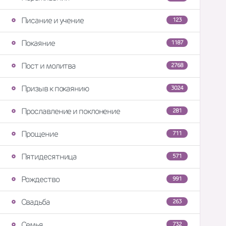
Писание и учение
123
Покаяние
1187
Пост и молитва
2768
Призыв к покаянию
3024
Прославление и поклонение
281
Прощение
711
Пятидесятница
571
Рождество
991
Свадьба
263
Семья
732