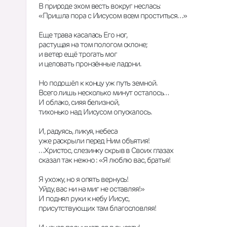
В природе эхом весть вокруг неслась:
«Пришла пора с Иисусом всем проститься…»
Еще трава касалась Его ног,
растущая на том пологом склоне;
и ветер ещё трогать мог
и целовать пронзённые ладони.
Но подошёл к концу уж путь земной.
Всего лишь несколько минут осталось…
И облако, сияя белизной,
тихонько над Иисусом опускалось.
И, радуясь, ликуя, небеса
уже раскрыли перед Ним объятия!
…Христос, слезинку скрыв в Своих глазах
сказал так нежно : «Я люблю вас, братья!
Я ухожу, но я опять вернусь!
Уйду, вас ни на миг не оставляя!»
И поднял руки к небу Иисус,
присутствующих там благословляя!