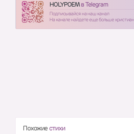
HOLYPOEM
в Telegram
Подписывайся на наш канал
На канале найдете еще больше христиа
Похожие
стихи