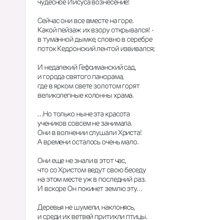
чудесное Иисуса вознесение!
Сейчас они все вместе на горе.
Какой пейзаж их взору открывался! -
в туманной дымке, словно в серебре
поток Кедронский лентой извивался;
И недалекий Гефсиманский сад,
и города святого панорама,
где в ярком свете золотом горят
великолепные колонны храма.
…Но только ныне эта красота
учеников совсем не занимала.
Они в волнении слушали Христа!
А времени осталось очень мало.
Они еще не знали в этот час,
что со Христом ведут свою беседу
на этом месте уж в последний раз.
И вскоре Он покинет землю эту…
Деревья не шумели, наклонясь,
и среди их ветвей притихли птицы.