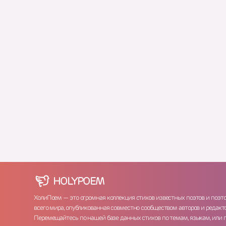
HOLY
POEM
ХолиПоем — это огромная коллекция стихов известных поэтов и поэт
всего мира, опубликованная совместно сообществом авторов и редакто
Перемещайтесь по нашей базе данных стихов по темам, языкам, или 