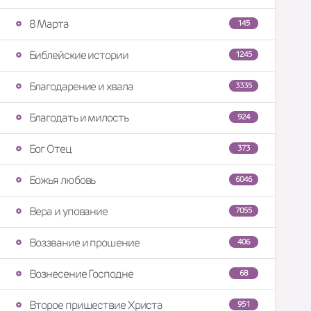
8 Марта
145
Библейские истории
1245
Благодарение и хвала
3335
Благодать и милость
924
Бог Отец
373
Божья любовь
6046
Вера и упование
7055
Воззвание и прошение
406
Вознесение Господне
68
Второе пришествие Христа
951