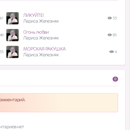
ЛИКУЙТЕ!
61
33
Лариса Железняк
Огонь любви
49
85
Лариса Железняк
МОРСКАЯ РАКУШКА
53
4
Лариса Железняк
0
комментарий.
нтариев нет