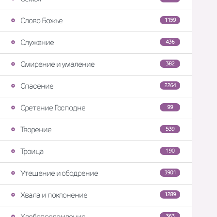
Слово Божье
1159
Служение
436
Смирение и умаление
382
Спасение
2264
Сретение Господне
99
Творение
539
Троица
190
Утешение и ободрение
3901
Хвала и поклонение
1289
Хлебопреломление
363