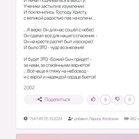
И начал подниматься в высоту!
Ученики застыли в изумлении.
И поклонились  Господу Христу,
с великой радостью пав на колени…
…Я верю: Он для нас сошёл с небес!
Он сделал всё для нашего спасения  -
Он на кресте распят был и воскрес!
И было ЭТО - чудо вознесения!
И будет ЭТО -Божий Сын придет! -
за нами, за спасёнными вернется!
…Всё чаще я гляжу на небосвод -
и с верой и надеждой сердце бьется!
2002
Поделиться
8
0
15:47:49 05.10.2024
добавил:
Лариса Железняк
482 