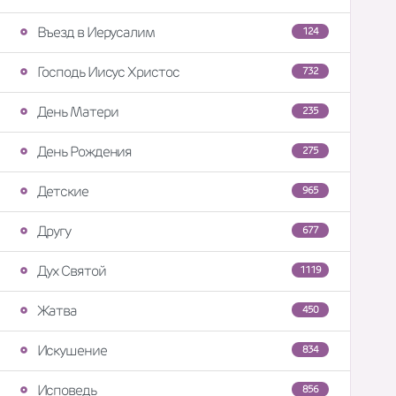
Въезд в Иерусалим
124
Господь Иисус Христос
732
День Матери
235
День Рождения
275
Детские
965
Другу
677
Дух Святой
1119
Жатва
450
Искушение
834
Исповедь
856