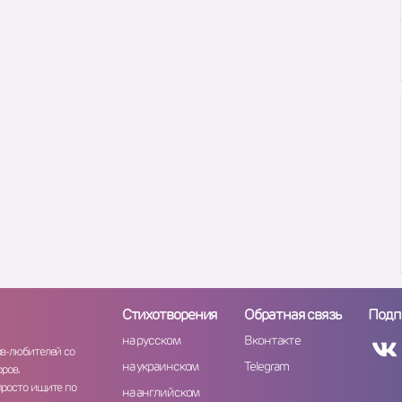
Стихотворения
Обратная связь
Подп
на русском
Вконтакте
ов-любителей со
на украинском
Telegram
ров.
просто ищите по
на английском