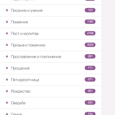
Писание и учение
123
Покаяние
1187
Пост и молитва
2768
Призыв к покаянию
3024
Прославление и поклонение
281
Прощение
711
Пятидесятница
571
Рождество
991
Свадьба
263
Семья
732