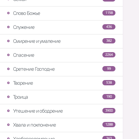
Слово Божье
1158
Служение
436
Смирение и умаление
382
Спасение
2264
Сретение Господне
99
Творение
538
Троица
190
Утешение и ободрение
3900
Хвала и поклонение
1288
Хлебопреломление
363