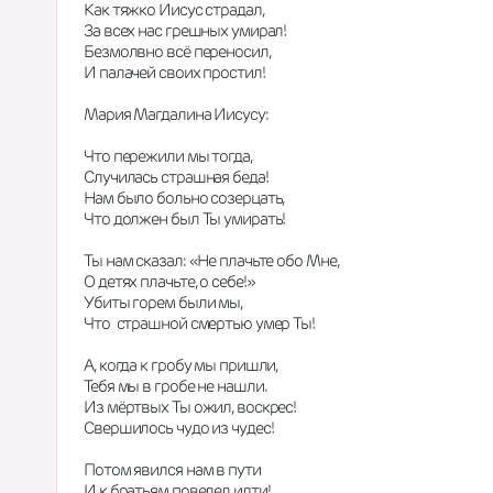
Как тяжко Иисус страдал,
За всех нас грешных умирал!
Безмолвно всё переносил,
И палачей своих простил!
Мария Магдалина Иисусу:
Что пережили мы тогда,
Случилась страшная беда!
Нам было больно созерцать,
Что должен был Ты умирать!
Ты нам сказал: «Не плачьте обо Мне,
О детях плачьте, о себе!»
Убиты горем были мы,
Что  страшной смертью умер Ты!
А, когда к гробу мы пришли,
Тебя мы в гробе не нашли.
Из мёртвых Ты ожил, воскрес!
Свершилось чудо из чудес!
Потом явился нам в пути
И к братьям повелел идти!