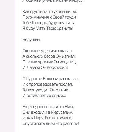
Любимый ученик Иоанн Иисусу:
Как грустно, что уходишь Ты,
Прижми меня к Своей груди!
Тебе, Господь, буду служить,
Я буду Мать Твою хранить!
Ведущий:
Сколько чудес им показал,
А скольких бесов Он изгнал!
Слепых, хромых Он исцелил,
И Лазаря Он воскресил!
О Царстве Божьем рассказал,
Их проповедовать послал,
Теперь уходит Он от них,
И оставляет их одних...
Ещё недавно только с Ним,
Они входили в Иерусалим,
И, как Царя, Его встречали,
Спустя пять дней Его распяли!