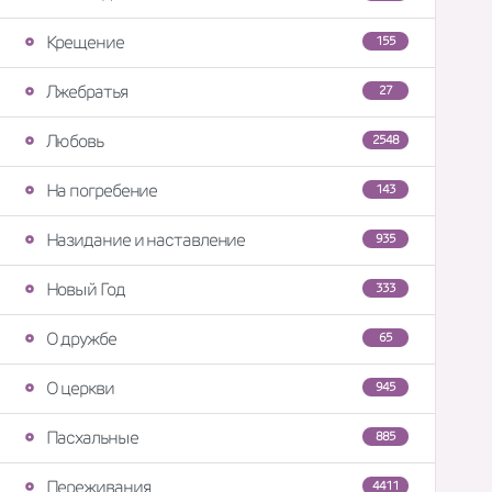
Крещение
155
Лжебратья
27
Любовь
2548
На погребение
143
Назидание и наставление
935
Новый Год
333
О дружбе
65
О церкви
945
Пасхальные
885
Переживания
4411