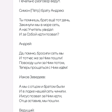
Печально разговор ведут.
Симон (Пётр) брату Андрею:
Ты помнишь, брат, ещё тот день,
Закинули мы в море сеть,
А нас Учитель увидал
И за Собой идти позвал?
Андрей:
Да, помню, бросили сеть мы
И тотчас же за Ним пошли!
Повсюду шли за Ним потом,
Теперь прощаться с Ним идём!
Иаков Зеведеев:
А мы с отцом и братом были
И в лодке нашей сеть чинили.
Иисус позвал за Ним идти,
Отца оставив, мы пошли.
Ведущий: