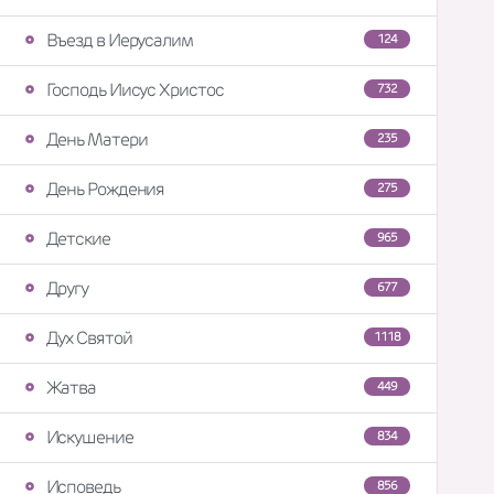
Въезд в Иерусалим
124
Господь Иисус Христос
732
День Матери
235
День Рождения
275
Детские
965
Другу
677
Дух Святой
1118
Жатва
449
Искушение
834
Исповедь
856