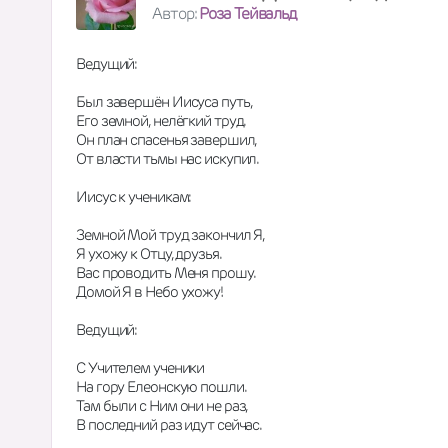
Автор:
Роза Тейвальд
Ведущий:
Был завершён Иисуса путь,
Его земной, нелёгкий труд.
Он план спасенья завершил,
От власти тьмы нас искупил.
Иисус к ученикам:
Земной Мой труд закончил Я,
Я ухожу к Отцу, друзья.
Вас проводить Меня прошу.
Домой Я в Небо ухожу!
Ведущий:
С Учителем ученики
На гору Елеонскую пошли.
Там были с Ним они не раз,
В последний раз идут сейчас.