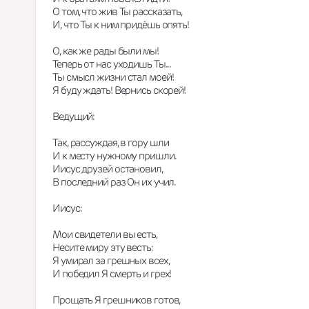
О том, что жив Ты рассказать,
И, что Ты к ним придёшь опять!
О, как же рады были мы!
Теперь от нас уходишь Ты...
Ты смысл жизни стал моей!
Я буду ждать! Вернись скорей!
Ведущий:
Так, рассуждая, в гору шли
И к месту нужному пришли.
Иисус друзей остановил,
В последний раз Он их учил.
Иисус:
Мои свидетели вы есть,
Несите миру эту весть:
Я умирал за грешных всех,
И победил Я смерть и грех!
Прощать Я грешников готов,