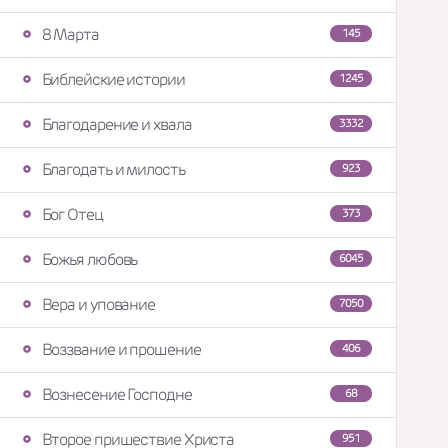
8 Марта
145
Библейские истории
1245
Благодарение и хвала
3332
Благодать и милость
923
Бог Отец
373
Божья любовь
6045
Вера и упование
7050
Воззвание и прошение
406
Вознесение Господне
68
Второе пришествие Христа
951