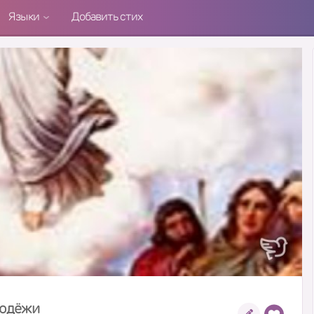
Языки
Добавить стих
лодёжи