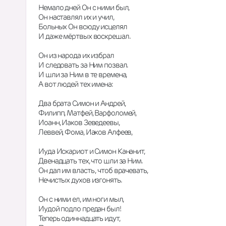
Немало дней Он с ними был,
Он наставлял их и учил,
Больных Он всюду исцелял
И даже мёртвых воскрешал.
Он из народа их избрал
И следовать за Ним позвал.
И шли за Ним в те времена,
А вот людей тех имена:
Два брата Симон и Андрей,
Филипп, Матфей, Варфоломей,
Иоанн, Иаков Зеведеевы,
Леввей, Фома, Иаков Алфеев,
Иуда Искариот и Симон Кананит,
Двенадцать тех, что шли за Ним.
Он дал им власть , чтоб врачевать,
Нечистых духов изгонять.
Он с ними ел, им ноги мыл,
Иудой подло предан был!
Теперь одиннадцать идут,