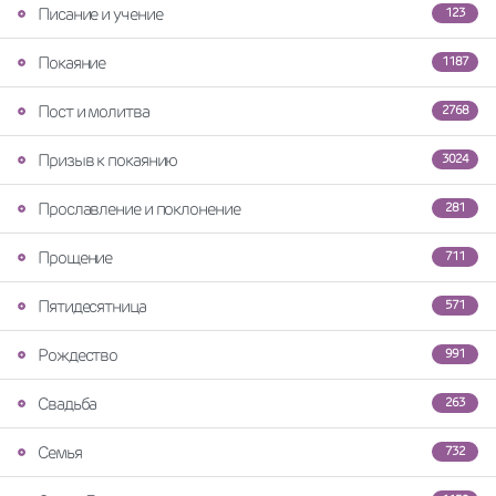
Писание и учение
123
Покаяние
1187
Пост и молитва
2768
Призыв к покаянию
3024
Прославление и поклонение
281
Прощение
711
Пятидесятница
571
Рождество
991
Свадьба
263
Семья
732