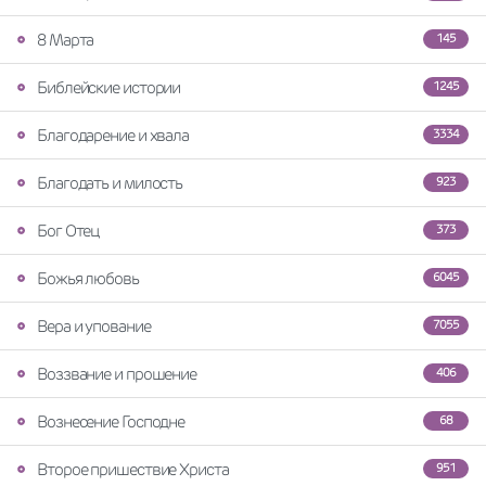
8 Марта
145
Библейские истории
1245
Благодарение и хвала
3334
Благодать и милость
923
Бог Отец
373
Божья любовь
6045
Вера и упование
7055
Воззвание и прошение
406
Вознесение Господне
68
Второе пришествие Христа
951