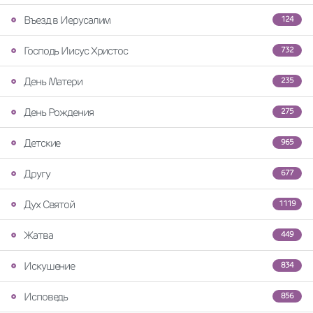
Въезд в Иерусалим
124
Господь Иисус Христос
732
День Матери
235
День Рождения
275
Детские
965
Другу
677
Дух Святой
1119
Жатва
449
Искушение
834
Исповедь
856