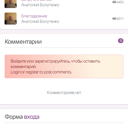
4455
Анатолий Болутенко
Благодарение
8971
Анатолий Болутенко
Комментарии
0
Войдите или зарегистрируйтесь, чтобы оставить
комментарий.
Login or register to post comments.
Комментариев нет
Форма
входа