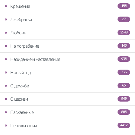
Крещение
155
Лжебратья
27
Любовь
2548
На погребение
143
Назидание и наставление
935
Новый Год
333
О дружбе
65
О церкви
945
Пасхальные
885
Переживания
4412