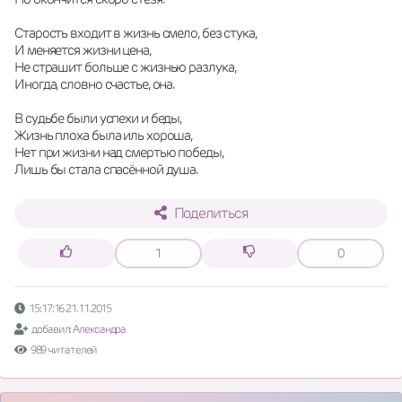
Старость входит в жизнь смело, без стука,
И меняется жизни цена,
Не страшит больше с жизнью разлука,
Иногда, словно счастье, она.
В судьбе были успехи и беды,
Жизнь плоха была иль хороша,
Нет при жизни над смертью победы,
Лишь бы стала спасённой душа.
Поделиться
1
0
15:17:16 21.11.2015
добавил:
Александра
989 читателей