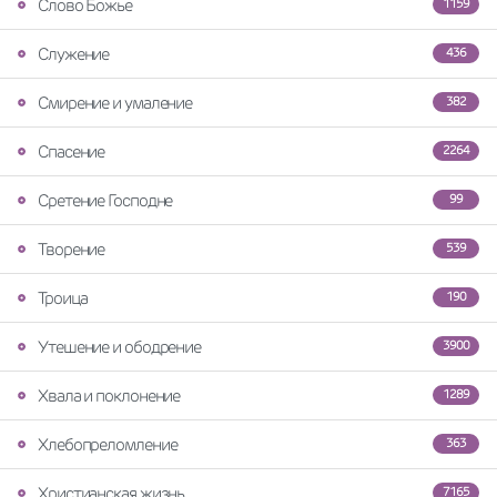
Слово Божье
1159
Служение
436
Смирение и умаление
382
Спасение
2264
Сретение Господне
99
Творение
539
Троица
190
Утешение и ободрение
3900
Хвала и поклонение
1289
Хлебопреломление
363
Христианская жизнь
7165