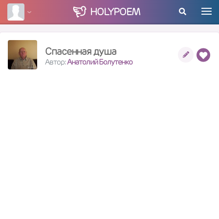
HOLY
POEM
Спасенная душа
Автор:
Анатолий Болутенко