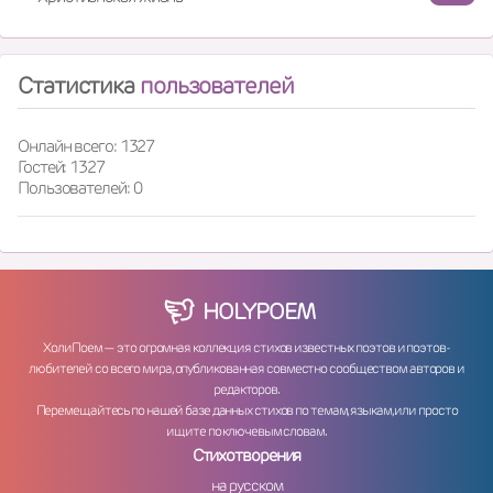
Статистика
пользователей
Онлайн всего: 1327
Гостей: 1327
Пользователей: 0
HOLY
POEM
ХолиПоем — это огромная коллекция стихов известных поэтов и поэтов-
любителей со всего мира, опубликованная совместно сообществом авторов и
редакторов.
Перемещайтесь по нашей базе данных стихов по темам, языкам, или просто
ищите по ключевым словам.
Стихотворения
на русском