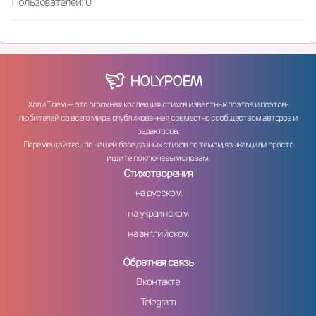
Пользователей: 0
HOLY
POEM
ХолиПоем — это огромная коллекция стихов известных поэтов и поэтов-
любителей со всего мира, опубликованная совместно сообществом авторов и
редакторов.
Перемещайтесь по нашей базе данных стихов по темам, языкам, или просто
ищите по ключевым словам.
Стихотворения
на русском
на украинском
на английском
Обратная связь
Вконтакте
Telegram