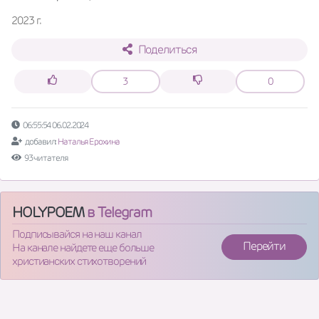
2023 г.
Поделиться
3
0
06:55:54 06.02.2024
добавил:
Наталья Ерохина
93 читателя
HOLYPOEM
в Telegram
Подписывайся на наш канал
Перейти
На канале найдете еще больше
христианских стихотворений