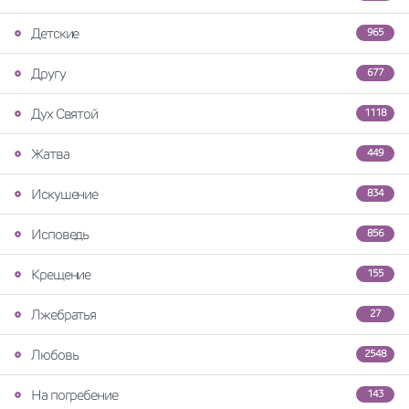
Детские
965
Другу
677
Дух Святой
1118
Жатва
449
Искушение
834
Исповедь
856
Крещение
155
Лжебратья
27
Любовь
2548
На погребение
143