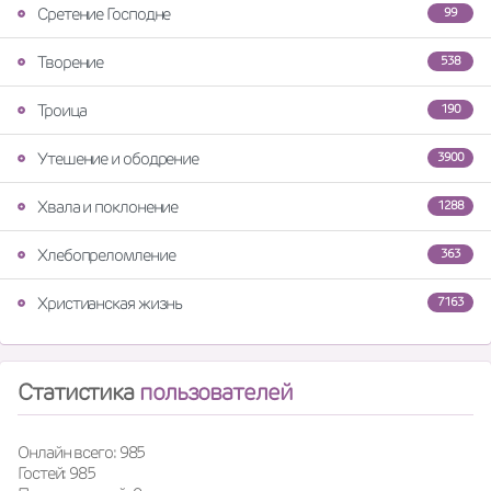
Сретение Господне
99
Творение
538
Троица
190
Утешение и ободрение
3900
Хвала и поклонение
1288
Хлебопреломление
363
Христианская жизнь
7163
Статистика
пользователей
Онлайн всего: 985
Гостей: 985