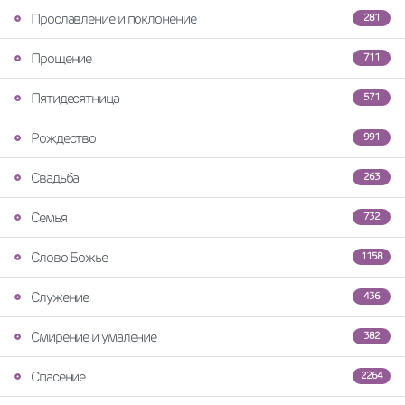
Прославление и поклонение
281
Прощение
711
Пятидесятница
571
Рождество
991
Свадьба
263
Семья
732
Слово Божье
1158
Служение
436
Смирение и умаление
382
Спасение
2264