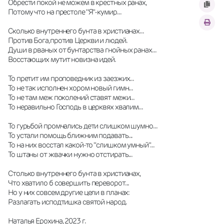
Обрести покой не можем в крестных ранах,
Потому что на престоле "Я"-кумир...
Сколько внутреннего бунта в христианах...
Против Бога,против Церкви и людей.
Души в рваных от бунтарства гнойных ранах...
Восстающих мутит новизна идей.
То претит им проповедник из заезжих...
То не так исполнен хором новый гимн...
То не там меж поколений ставят межи...
То неравильно Господь в церквях хвалим...
То гурьбой промчались дети слишком шумно...
То устали помощь ближним подавать...
То на них восстал какой-то "слишком умный"...
То штаны от жвачки нужно отстирать...
Столько внутреннего бунта в христианах,
Что хватило б совершить переворот...
Но у них совсем другие цели в планах:
Разлагать исподтишка святой народ.
Наталья Ерохина, 2023 г.