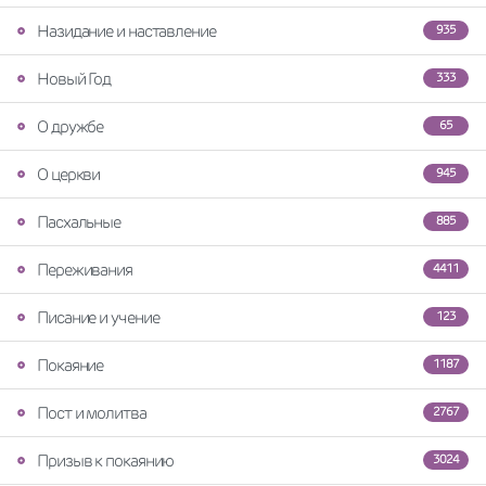
Назидание и наставление
935
Новый Год
333
О дружбе
65
О церкви
945
Пасхальные
885
Переживания
4411
Писание и учение
123
Покаяние
1187
Пост и молитва
2767
Призыв к покаянию
3024