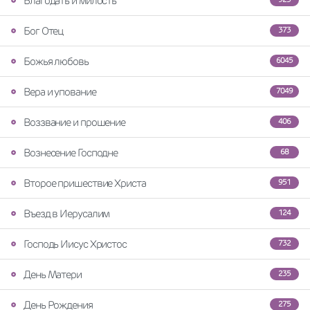
Благодать и милость
Бог Отец
373
Божья любовь
6045
Вера и упование
7049
Воззвание и прошение
406
Вознесение Господне
68
Второе пришествие Христа
951
Въезд в Иерусалим
124
Господь Иисус Христос
732
День Матери
235
День Рождения
275