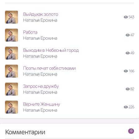
Выйду,как золото
543
Наталья Ерохина
Работа
47
Наталья Ерохина
Выходим в Небесный город
49
Наталья Ерохина
Поэты лечат себя стихами
166
Наталья Ерохина
Запрос на дружбу
82
Наталья Ерохина
Верните Женщину
226
Наталья Ерохина
Комментарии
0