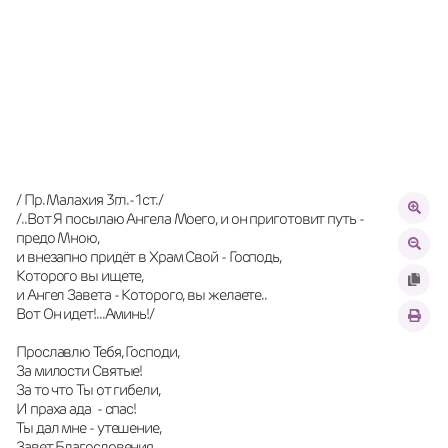
/ Пр. Малахия 3гл.-1ст./
/..Вот Я посылаю Ангела Моего, и он приготовит путь - 
предо Мною,
и внезапно придёт в Храм Свой - Господь,
Которого вы ищете,
и Ангел Завета - Которого, вы желаете..
Вот Он идет!...Аминь!/
Прославлю Тебя, Господи,
За милости Святые!
За то что Ты от гибели,
И праха ада  - спас!
Ты дал мне - утешение,
Завет Благословения,