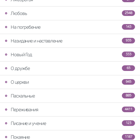
Любовь
2548
На погребение
143
Назидание и наставление
935
Новый Год
333
О дружбе
65
О церкви
945
Пасхальные
885
Переживания
4411
Писание и учение
123
Покаяние
1187