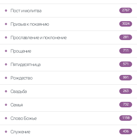
Пост и молитва
2767
Призыв к покаянию
3024
Прославление и поклонение
281
Прощение
711
Пятидесятница
571
Рождество
991
Свадьба
263
Семья
732
Слово Божье
1158
Служение
436