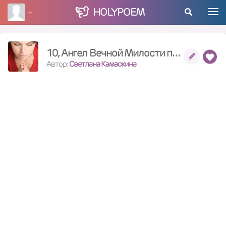
HOLY
POEM
10, Ангел Вечной Милости подаст Знамение, Библия, Малахия , Иаков
Автор:
Светлана Камаскина