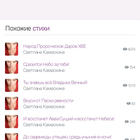
Похожие
стихи
Народ Пророческих Даров ХВЕ
4074
Светлана Камаскина
Сразится Небо за тебя!
354
Светлана Камаскина
Ты знаешь всё Владыка Вечный!
1019
Светлана Камаскина
Вкуси от Пасхи ревности
83
Светлана Камаскина
И восстанет Авва Сущий и восстанут Небеса!
249
Светлана Камаскина
До седмижды утешаю, средь уныния в ночи!
426