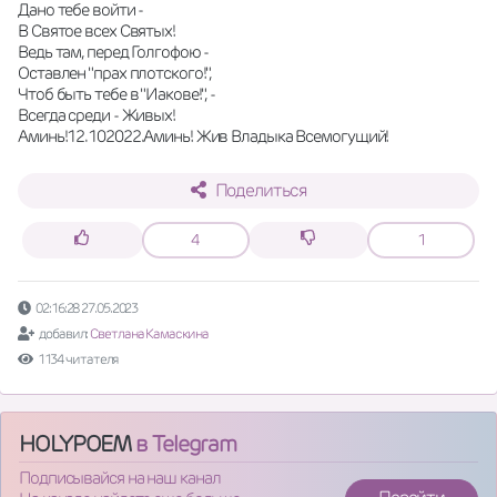
Дано тебе войти -
В Святое всех Святых!
Ведь там, перед Голгофою -
Оставлен "прах плотского!",
Чтоб быть тебе в "Иакове!", -
Всегда среди - Живых!
Аминь!12.102022.Аминь! Жив Владыка Всемогущий!
Поделиться
4
1
02:16:28 27.05.2023
добавил:
Светлана Камаскина
1134 читателя
HOLYPOEM
в Telegram
Подписывайся на наш канал