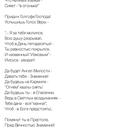
Что на иных языках -
Сияет - "в огоньке!"
Приди к Голгофе Господа!
Услышишь Голос Веры -
"..- Я за тебя молился,
Всю душу разрывал,
Чтоб в День пятидесятый -
Ты ревностью покрылся,
И названный "Иаковым" -
Иисуса - увидал!
Да будет Ангел Милости -
Давать тебе - Знамение!
Да будешь на Кармиле -
"Огнём" хвалы сиять!
Да будешь ты - в Спасении,
Ведь в Светлых воздыханиях -
Тебе дана - вся "манна!",
Чтоб - в Боге предстоять!..
Помянут ты в Престоле,
Пред Вечностью Знамений!