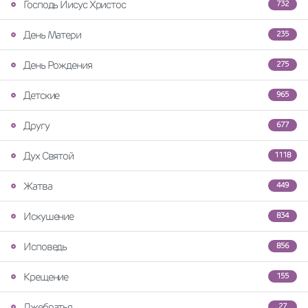
Господь Иисус Христос
732
День Матери
235
День Рождения
275
Детские
965
Другу
677
Дух Святой
1118
Жатва
449
Искушение
834
Исповедь
856
Крещение
155
Лжебратья
27