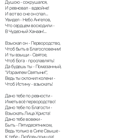
Душою - сокрушался,
И ревновал - вдвойне!
И вот во сне он спал...
Увидел - Небо Ангелов,
Что сердцем восходили -
В Чудесный Ханаан!...
Взыскал он - Первородство,
Чтоб быть в Благословении!
И ты взыщи - Святое,
Чтоб Бога - прославлять!
Да будешь ты - Помазанный,
"Израилем Святыни!",
Ведь ты склонил колени -
Чтоб Истину - взыскать!
Дано тебе по ревности -
Иметь всё первородство!
Дано тебе по Благости -
Взыскать Лица Христа!
Дано тебе вовеки -
Быть - Пятидесятником,
Ведь только в Силе Свыше -
К тебе - Любовь пришла!