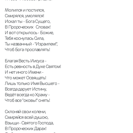
Молился и постился,
Смирялся, умолялся!
Искал ты - Бога Сущего,
В Пророческих   Словах!
И вот открылось - Божие,
Тебя коснулась Сила,
Ты названный - "Израилем!",
Чтоб Бога прославлять!
Благая Весть Иисуса -
Есть ревность в Духе Святом!
И нет иного Имени -
Что может Освящать!
Лишь только Имя Высшего -
Всегда дарует Истину,
Ведёт всегда ко Храму -
Чтоб все "оковы!" снять!
Склоняй свои колени,
Смиряйся всей душою,
Взыщи - Святого Господа,
В Пророческих Дарах!