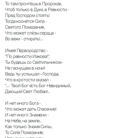
То там прочтёшь в Пророках,
Чтоб только в Духе, в Ревности -
Пред Господом стоять!
Тогда коснётся Сила -
Святого Помазания,
Что может слёзы сердца -
Во веки - отирать!...
Имея Первородство -
"По ревности Иакова!",
Ты будешь со Светильником -
Не гаснущем в ночи!
Ведь ты услышал - Господа,
Что в кротости сказал -
"...- Твой Бог есть Бог Невидимый,
Дающий Свет Любви!..
И нет иного Бога -
Что может дать Спасение!
И нет иного Знамени -
На Небе, на земле..
Как только Знамя Силы,
То Сила Помазания,