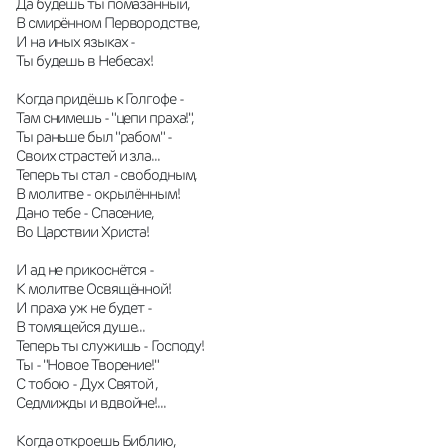
Да будешь ты помазанный,
В смирённом Первородстве,
И на иных языках -
Ты будешь в Небесах!
Когда придёшь к Голгофе -
Там снимешь - "цепи праха!",
Ты раньше был "рабом" -
Своих страстей и зла...
Теперь ты стал - свободным,
В молитве - окрылённым!
Дано тебе - Спасение,
Во Царствии Христа!
И ад не прикоснётся -
К молитве Освящённой!
И праха уж не будет -
В томящейся душе...
Теперь ты служишь - Господу!
Ты - "Новое Творение!"
С тобою - Дух Святой ,
Седмижды и вдвойне!...
Когда откроешь Библию,