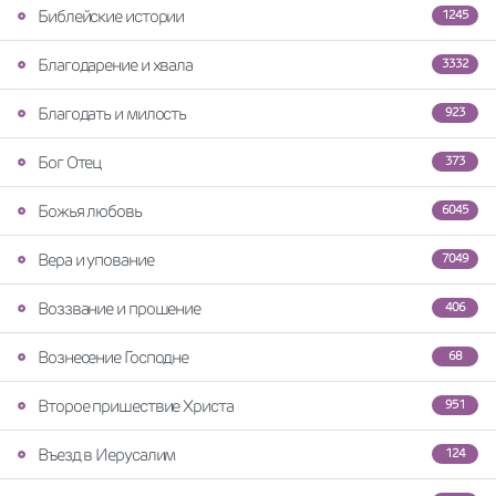
Библейские истории
1245
Благодарение и хвала
3332
Благодать и милость
923
Бог Отец
373
Божья любовь
6045
Вера и упование
7049
Воззвание и прошение
406
Вознесение Господне
68
Второе пришествие Христа
951
Въезд в Иерусалим
124