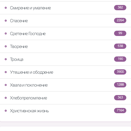
Смирение и умаление
382
Спасение
2264
Сретение Господне
99
Творение
538
Троица
190
Утешение и ободрение
3900
Хвала и поклонение
1288
Хлебопреломление
363
Христианская жизнь
7164