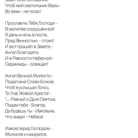
Чтоб мой светильник Веры -
Во веки - не погас!
Прославлю Тебя, Господи -
В молитве сокрушённой!
Я день и ночь в посте,
Пред Вечностью  - стоял!
И вот пришёл в Завете -
Ангел Благодати,
И в Ревности Небесной -
Седмижды - освящал!
Ангел Вечной Милости -
Подал мне Слово Божие,
Чтоб я услышал Голос,
То Глас Живой Христа! -
"...- Ревнуй о Духе Святом,
Подам тебе - Благое,
Да будешь ты - Иаковым,
Что видел - Небеса!
Иаков перед Господом -
Молился и смирялся,