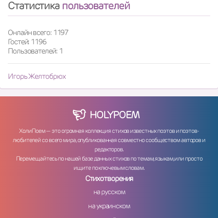
Статистика
пользователей
Онлайн всего: 1197
Гостей: 1196
Пользователей: 1
Игорь Желтобрюх
HOLY
POEM
ХолиПоем — это огромная коллекция стихов известных поэтов и поэтов-
любителей со всего мира, опубликованная совместно сообществом авторов и
редакторов.
Перемещайтесь по нашей базе данных стихов по темам, языкам, или просто
ищите по ключевым словам.
Стихотворения
на русском
на украинском