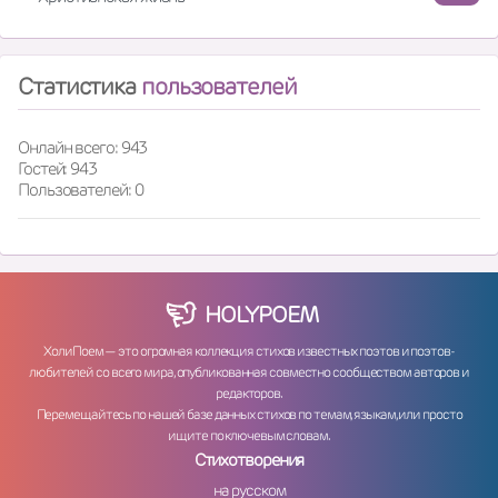
Статистика
пользователей
Онлайн всего: 943
Гостей: 943
Пользователей: 0
HOLY
POEM
ХолиПоем — это огромная коллекция стихов известных поэтов и поэтов-
любителей со всего мира, опубликованная совместно сообществом авторов и
редакторов.
Перемещайтесь по нашей базе данных стихов по темам, языкам, или просто
ищите по ключевым словам.
Стихотворения
на русском