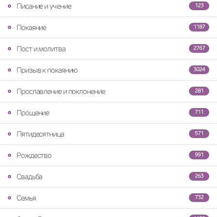
Писание и учение
123
Покаяние
1187
Пост и молитва
2767
Призыв к покаянию
3024
Прославление и поклонение
281
Прощение
711
Пятидесятница
571
Рождество
991
Свадьба
263
Семья
732