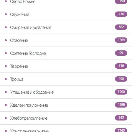
Слово Божье
1158
Служение
436
Смирение и умаление
382
Спасение
2264
Сретение Господне
99
Творение
538
Троица
190
Утешение и ободрение
3900
Хвала и поклонение
1288
Хлебопреломление
363
Христианская жизнь
7163