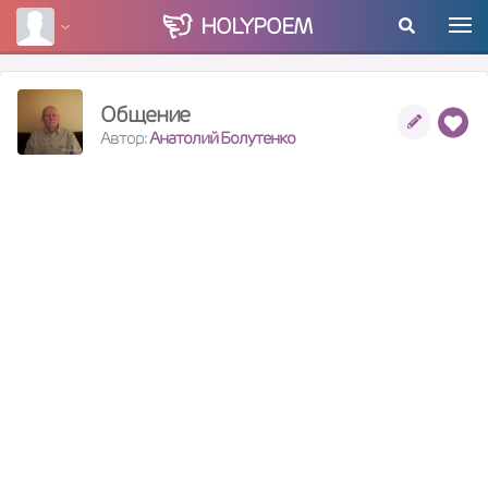
HOLY
POEM
Общение
Автор:
Анатолий Болутенко