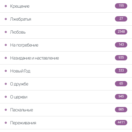
Крещение
155
Лжебратья
27
Любовь
2548
На погребение
143
Назидание и наставление
935
Новый Год
333
О дружбе
65
О церкви
945
Пасхальные
885
Переживания
4411