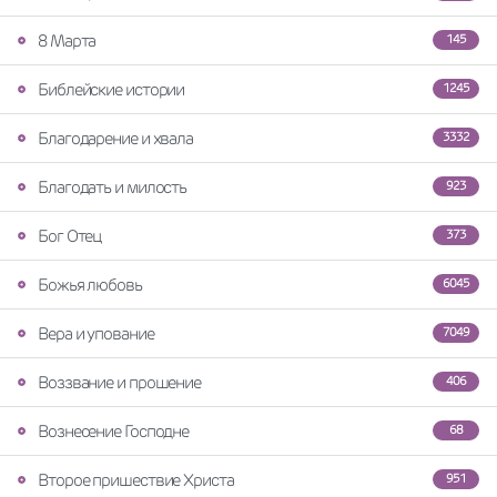
8 Марта
145
Библейские истории
1245
Благодарение и хвала
3332
Благодать и милость
923
Бог Отец
373
Божья любовь
6045
Вера и упование
7049
Воззвание и прошение
406
Вознесение Господне
68
Второе пришествие Христа
951