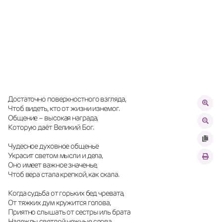
Достаточно поверхностного взгляда,
Чтоб видеть, кто от жизни изнемог.
Общение – высокая награда,
Которую даёт Великий Бог.
Чудесное духовное общенье
Украсит светом мысли и дела,
Оно имеет важное значенье,
Чтоб вера стала крепкой, как скала.
Когда судьба от горьких бед чревата,
От тяжких дум кружится голова,
Приятно слышать от сестры иль брата
Надежды светлой нежные слова.