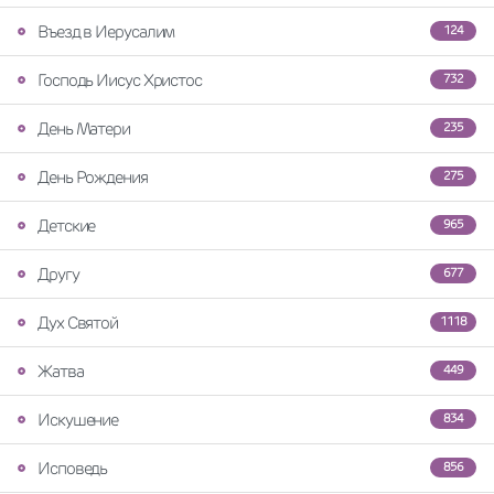
Въезд в Иерусалим
124
Господь Иисус Христос
732
День Матери
235
День Рождения
275
Детские
965
Другу
677
Дух Святой
1118
Жатва
449
Искушение
834
Исповедь
856