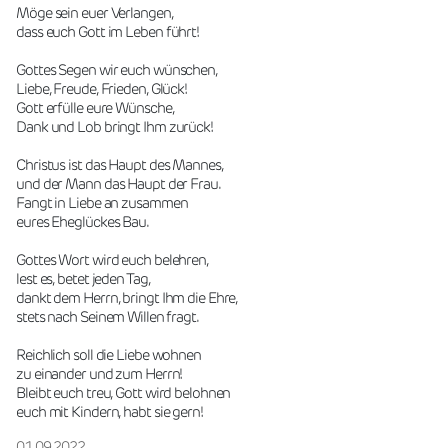
Möge sein euer Verlangen,
dass euch Gott im Leben führt!
Gottes Segen wir euch wünschen,
Liebe, Freude, Frieden, Glück!
Gott erfülle eure Wünsche,
Dank und Lob bringt Ihm zurück!
Christus ist das Haupt des Mannes,
und der Mann das Haupt der Frau.
Fangt in Liebe an zusammen
eures Eheglückes Bau.
Gottes Wort wird euch belehren,
lest es, betet jeden Tag,
dankt dem Herrn, bringt Ihm die Ehre,
stets nach Seinem Willen fragt.
Reichlich soll die Liebe wohnen
zu einander und zum Herrn!
Bleibt euch treu, Gott wird belohnen
euch mit Kindern, habt sie gern!
01.09.2022