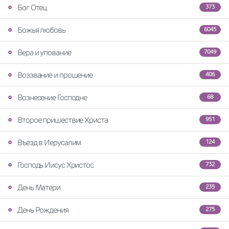
Бог Отец
373
Божья любовь
6045
Вера и упование
7049
Воззвание и прошение
406
Вознесение Господне
68
Второе пришествие Христа
951
Въезд в Иерусалим
124
Господь Иисус Христос
732
День Матери
235
День Рождения
275