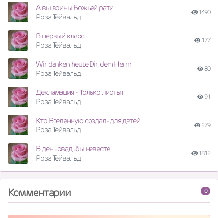
А вы воины Божьей рати
1490
Роза Тейвальд
В первый класс
177
Роза Тейвальд
Wir danken heute Dir, dem Herrn
80
Роза Тейвальд
Декламация - Только листья
91
Роза Тейвальд
Кто Вселенную создал- для детей
279
Роза Тейвальд
В день свадьбы невесте
1812
Роза Тейвальд
Комментарии
0