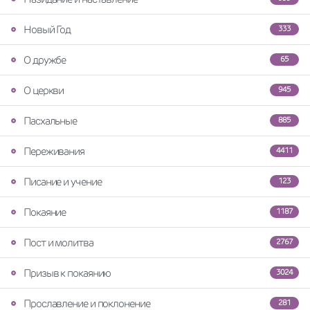
Новый Год
333
О дружбе
65
О церкви
945
Пасхальные
885
Переживания
4411
Писание и учение
123
Покаяние
1187
Пост и молитва
2767
Призыв к покаянию
3024
Прославление и поклонение
281