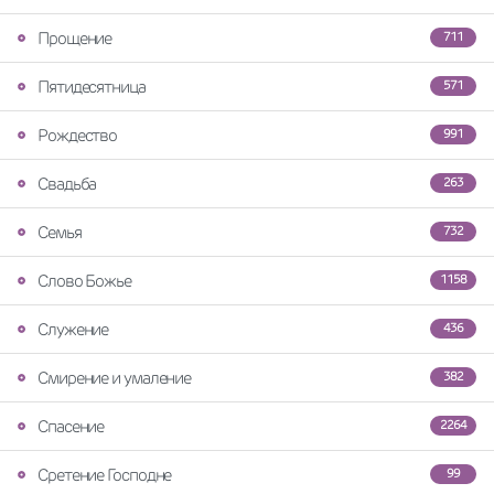
Прощение
711
Пятидесятница
571
Рождество
991
Свадьба
263
Семья
732
Слово Божье
1158
Служение
436
Смирение и умаление
382
Спасение
2264
Сретение Господне
99