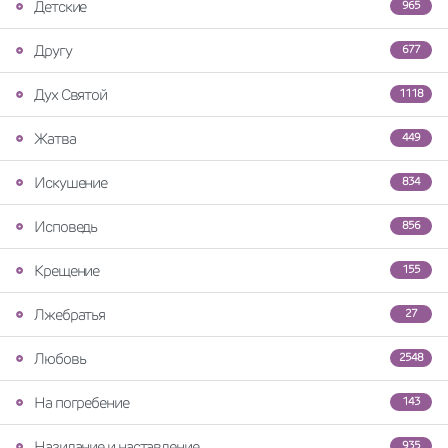
Детские
965
Другу
677
Дух Святой
1118
Жатва
449
Искушение
834
Исповедь
856
Крещение
155
Лжебратья
27
Любовь
2548
На погребение
143
Назидание и наставление
935