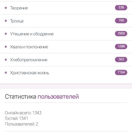
Творение
538
Троица
190
Утешение и ободрение
3900
Хвала и поклонение
1288
Хлебопреломление
363
Христианская жизнь
7164
Статистика
пользователей
Онлайн всего: 1343
Гостей: 1341
Пользователей: 2