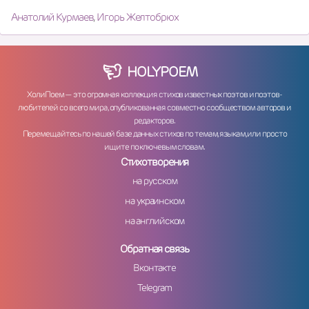
Анатолий Курмаев
,
Игорь Желтобрюх
HOLY
POEM
ХолиПоем — это огромная коллекция стихов известных поэтов и поэтов-
любителей со всего мира, опубликованная совместно сообществом авторов и
редакторов.
Перемещайтесь по нашей базе данных стихов по темам, языкам, или просто
ищите по ключевым словам.
Стихотворения
на русском
на украинском
на английском
Обратная связь
Вконтакте
Telegram