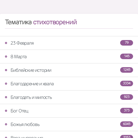
Тематика
стихотворений
23 Февраля
79
8 Марта
145
Библейские истории
1245
Благодарение и хвала
3334
Благодать и милость
923
Бог Отец
373
Божья любовь
6045
Вера и упование
7053