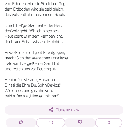
von Feinden wird die Stadt bedrängt,
dem Erdboden wird sie bald gleich,
das Volk entführt aus seinem Reich.
Durch heil'ge Stadt reitet der Herr,
das Volk geht fröhlich hinterher.
Heut steht Er in dem Rampenlicht,
doch wer Er ist - wissen sie nicht…
Er weiß: dem Tod geht Er entgegen,
macht Sich den Menschen unterlegen.
Bald wird vergießen Er Sein Blut
und retten uns vor Feuersglut.
Heut rufen sie laut: „Hosianna!
Dir sei die Ehre, Du, Sohn Davids!"
Wie unbeständig ist ihr Sinn,
bald rufen sie: „Hinweg mit Ihm!"
Поделиться
10
0