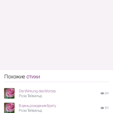
Похожие
стихи
Die Wirkung des Wortes
241
Роза Тейвальд
В день рождения брату
351
Роза Тейвальд