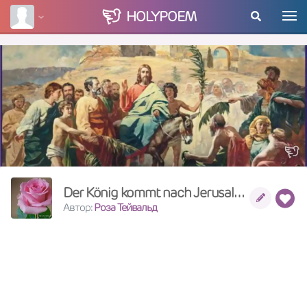
HOLY
POEM
Der König kommt nach Jerusalem
Автор:
Роза Тейвальд