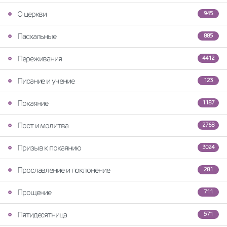
О церкви
945
Пасхальные
885
Переживания
4412
Писание и учение
123
Покаяние
1187
Пост и молитва
2768
Призыв к покаянию
3024
Прославление и поклонение
281
Прощение
711
Пятидесятница
571