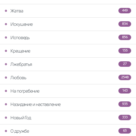
Жатва
449
Искушение
834
Исповедь
856
Крещение
155
Лжебратья
27
Любовь
2548
На погребение
143
Назидание и наставление
935
Новый Год
333
О дружбе
65