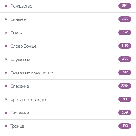
Рождество
991
Свадьба
263
Семья
732
Слово Божье
1159
Служение
436
Смирение и умаление
382
Спасение
2264
Сретение Господне
99
Творение
539
Троица
190