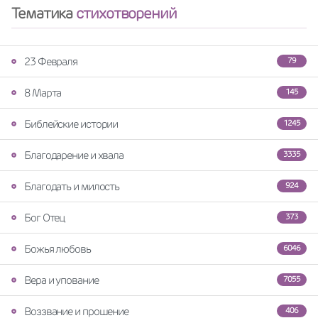
Тематика
стихотворений
23 Февраля
79
8 Марта
145
Библейские истории
1245
Благодарение и хвала
3335
Благодать и милость
924
Бог Отец
373
Божья любовь
6046
Вера и упование
7055
Воззвание и прошение
406