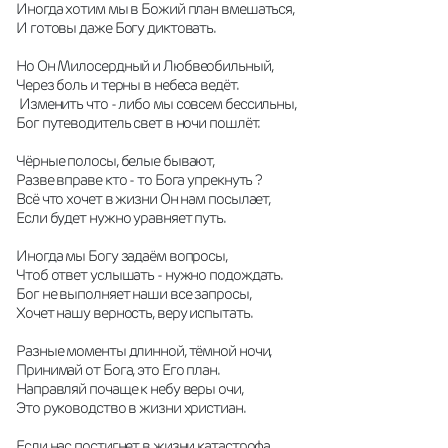
Иногда хотим мы в Божий план вмешаться,
И готовы даже Богу диктовать.
Но Он Милосердный и Любвеобильный,
Через боль и терны в небеса ведёт.
 Изменить что - либо мы совсем бессильны,
Бог путеводитель свет в ночи пошлёт.
Чёрные полосы, белые бывают,
Разве вправе кто - то Бога упрекнуть ?
Всё что хочет в жизни Он нам посылает,
Если будет нужно уравняет путь.
Иногда мы Богу задаём вопросы,
Чтоб ответ услышать - нужно подождать.
Бог не выполняет наши все запросы,
Хочет нашу верность, веру испытать.
Разные моменты длинной, тёмной ночи,
Принимай от Бога, это Его план.
Направляй почаще к небу веры очи,
Это руководство в жизни христиан.
Если нас постигнет в жизни катастрофа,