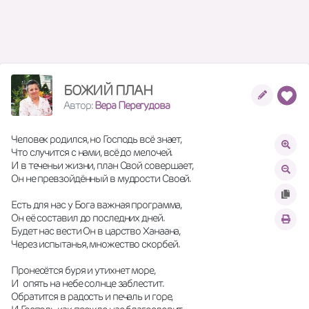
БОЖИЙ ПЛАН
Автор:
Вера Перегудова
Человек родился, но Господь всё знает,
Что случится с нами, всё до мелочей.
И в теченьи жизни, план Свой совершает,
Он не превзойдённый в мудрости Своей.
Есть для нас у Бога важная программа,
Он её составил до последних дней.
Будет нас вести Он в царство Ханаана,
Через испытанья, множество скорбей.
Пронесётся буря и утихнет море,
И  опять на небе солнце заблестит.
Обратится в радость и печаль и горе,