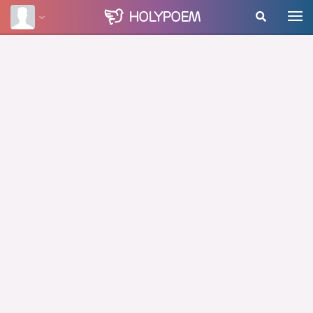
HOLY
POEM