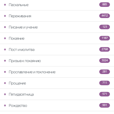
Пасхальные
885
Переживания
4412
Писание и учение
123
Покаяние
1187
Пост и молитва
2768
Призыв к покаянию
3024
Прославление и поклонение
281
Прощение
711
Пятидесятница
571
Рождество
991