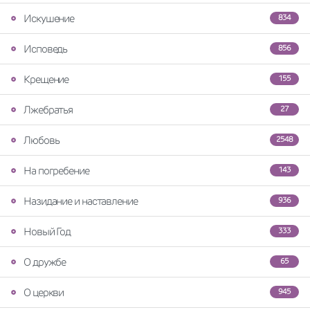
Искушение
834
Исповедь
856
Крещение
155
Лжебратья
27
Любовь
2548
На погребение
143
Назидание и наставление
936
Новый Год
333
О дружбе
65
О церкви
945