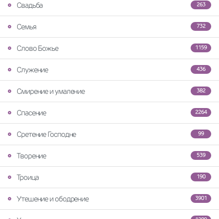
Свадьба
263
Семья
732
Слово Божье
1159
Служение
436
Смирение и умаление
382
Спасение
2264
Сретение Господне
99
Творение
539
Троица
190
Утешение и ободрение
3901