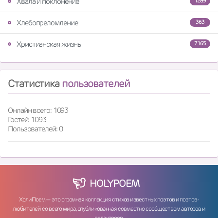
Хвала и поклонение
1289
Хлебопреломление
363
Христианская жизнь
7165
Статистика
пользователей
Онлайн всего: 1093
Гостей: 1093
Пользователей: 0
HOLY
POEM
ХолиПоем — это огромная коллекция стихов известных поэтов и поэтов-
любителей со всего мира, опубликованная совместно сообществом авторов и
редакторов.