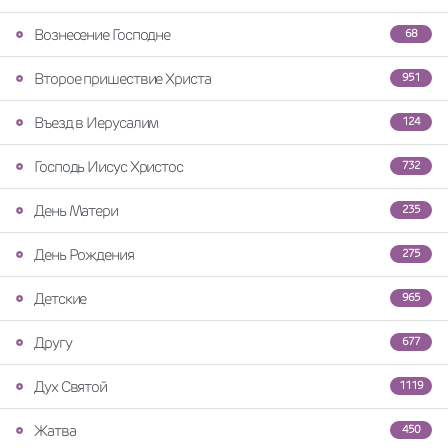
Вознесение Господне
68
Второе пришествие Христа
951
Въезд в Иерусалим
124
Господь Иисус Христос
732
День Матери
235
День Рождения
275
Детские
965
Другу
677
Дух Святой
1119
Жатва
450