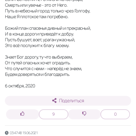
Смерть или увечье - это от Него.
Путь в небесный город только чрез Голгофу,
Наше Я плотское там погребено.
Божий план спасенья дивный и прекрасный,
И в конце дороги приведёт к добру.
Пусть бушует, воет, ураган ужасный,
Это всё послужит к благу  моему.
Знает Бог дорогу, ту что выбираем,
От путей опасных хочет оградить.
Что случится с нами - наперёд не знаем,
Будем доверяться и благодарить.
6 октября, 2020
Поделиться
9
0
03:47:48 19.06.2021