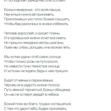
И Господь как прежде нас благословит.
Божьи намеренья - это воля свыше,
Научиться нужно её принимать.
Приклонивши ухо голос Божий слышать,
Чтобы бед различных в жизни избежать.
Человек взрослеет, и рисует планы,
И в кромешной жизни хочет всё иметь.
Но пришли нежданно ветры, ураганы,
Льём мы слёзы, ропщем, и не можем петь.
Мы хотим удачи, чтоб сияло солнце,
Чтобы только розы на пути росли.
Но нависли тучи, темнота в оконце,
И хоть мы не ждали, беды к нам пришли.
Будет отчаянье и переживанья,
Чёрная, не в радость жизни полоса.
Путь земной тернистый, Божьи обещанья,
Он нас не оставит, введёт в небеса.
Божий план во благо, трудно соглашаться,
С тем что дарит небо, будем принимать.