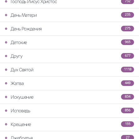
Господь Иисус Христос
732
День Матери
235
День Рождения
275
Детские
965
Другу
677
Дух Святой
1118
Жатва
449
Искушение
834
Исповедь
856
Крещение
155
Лжебратья
27