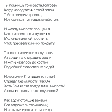
Ты помнишь три креста ,Голгофа?
Когда народ теснил твой склон..
Тебе не ведома тревога,
Но помнишь тот надрывный стон,
И жажду милости прощенья,
Как знак святого искупленья -
Моленье палачей простить,
Чтоб грех великий - их покрыть!
Тот стон насмешки заглушали.
А гвозди тело страшно рвали 
И жгли, казалось, до костей!
Под общий смех слепых людей..
Но вспомни Кто издал тот стон!
Страдал без милости  так Он,
Хоть Сам являл всегда лишь милость!
А помниш дальше что случилось?
Как вдруг стоящие веками,
Все задрожали твои камни;
И хоть ты черства есть всегда -