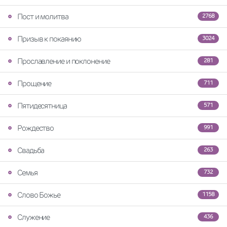
Пост и молитва
2768
Призыв к покаянию
3024
Прославление и поклонение
281
Прощение
711
Пятидесятница
571
Рождество
991
Свадьба
263
Семья
732
Слово Божье
1158
Служение
436