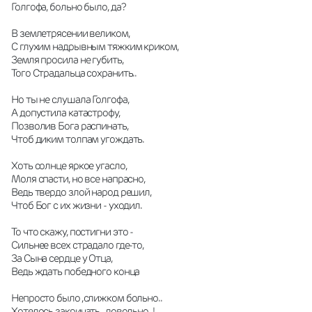
Голгофа, больно было, да?
В землетрясении великом,
С глухим надрывным тяжким криком,
Земля просила не губить,
Того Страдальца сохранить..
Но ты не слушала Голгофа,
А допустила катастрофу,
Позволив Бога распинать,
Чтоб диким толпам угождать.
Хоть солнце яркое угасло,
Моля спасти, но все напрасно,
Ведь твердо злой народ решил,
Чтоб Бог с их жизни - уходил.
То что скажу, постигни это -
Сильнее всех страдало где-то,
За Сына сердце у Отца,
Ведь ждать победного конца
Непросто было ,слижком больно..
Хотелось закричать ,,довольно,,!