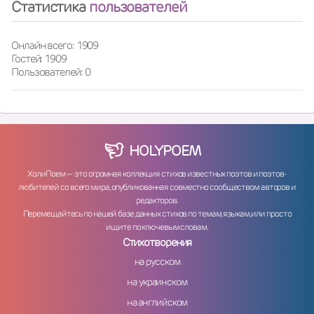
Статистика
пользователей
Онлайн всего: 1909
Гостей: 1909
Пользователей: 0
HOLY
POEM
ХолиПоем — это огромная коллекция стихов известных поэтов и поэтов-
любителей со всего мира, опубликованная совместно сообществом авторов и
редакторов.
Перемещайтесь по нашей базе данных стихов по темам, языкам, или просто
ищите по ключевым словам.
Стихотворения
на русском
на украинском
на английском