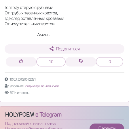
Голгофу старую с рубцами 
От грубых тесанных крестов,
Где след оставленный кровавый
От искупительных перстов.
                                       Аминь.
Поделиться
10
0
10:03:30 08.04.2021
добавил:
Владимир Евангельский
571 читатель
HOLYPOEM
в Telegram
Подписывайся на наш канал
Перейти
На канале найдете еще больше