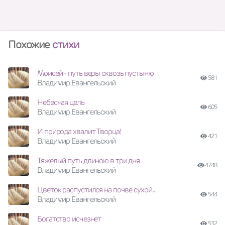
Похожие
стихи
Моисей - путь веры сквозь пустыню
581
Владимир Евангельский
Небесная цель
605
Владимир Евангельский
И природа хвалит Творца!
421
Владимир Евангельский
Тяжелый путь длиною в три дня
4748
Владимир Евангельский
Цветок распустился на почве сухой..
544
Владимир Евангельский
Богатство исчезнет
532