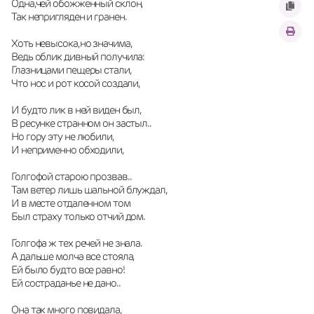
Одна,чей обожженный склон,
Так непригляден и гранен.
Хоть невысока,но значима,
Ведь облик дивный получила:
Глазницами пещеры стали,
Что нос и рот косой создали,
И будто лик в ней виден был,
В ресунке странном он застыл..
Но гору эту не любили,
И неприменно обходили,
Голгофой старою прозвав..
Там ветер лишь шальной блуждал,
И в месте отдаленном том
Был страху только отчий дом.
Голгофа ж тех речей не знала.
А дальше молча все стояла,
Ей было будто все равно!
Ей состраданье не дано..
Она так много повидала,