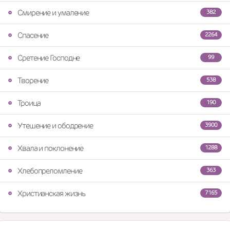
Смирение и умаление
382
Спасение
2264
Сретение Господне
99
Творение
538
Троица
190
Утешение и ободрение
3900
Хвала и поклонение
1288
Хлебопреломление
363
Христианская жизнь
7165