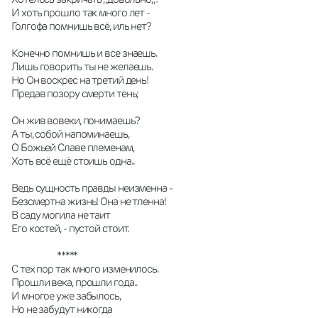
И хоть прошло так много лет -
Голгофа помнишь всё, иль нет?
Конечно помнишь и все знаешь.
Лишь говорить ты не желаешь.
Но Он воскрес на третий день!
Предав позору смерти тень;
Он жив вовеки, понимаешь?
А ты, собой напоминаешь,
О Божьей Славе племенам,
Хоть всё ещё стоишь одна..
Ведь сущность правды неизменна -
Безсмертна жизнь! Она не тленна!
В саду могила не таит
Его костей, - пустой стоит.
                      *****
С тех пор так много изменилось.
Прошли века, прошли года..
И многое уже забылось,
Но не забудут никогда