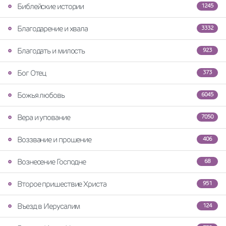
Библейские истории
1245
Благодарение и хвала
3332
Благодать и милость
923
Бог Отец
373
Божья любовь
6045
Вера и упование
7050
Воззвание и прошение
406
Вознесение Господне
68
Второе пришествие Христа
951
Въезд в Иерусалим
124