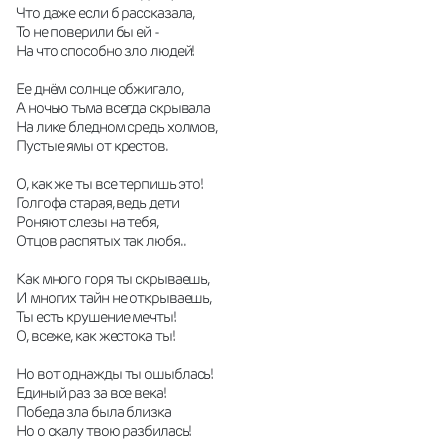
Что даже если б рассказала,
То не поверили бы ей -
На что способно зло людей!
Ее днём солнце обжигало,
А ночью тьма всегда скрывала
На лике бледном средь холмов,
Пустые ямы от крестов.
О, как же ты все терпишь это!
Голгофа старая, ведь дети
Роняют слезы на тебя,
Отцов распятых так любя..
Как много горя ты скрываешь,
И многих тайн не открываешь,
Ты есть крушение мечты!
О, всеже, как жестока ты!
Но вот однажды ты ошыблась!
Единый раз за все века!
Победа зла была близка
Но о скалу твою разбилась!