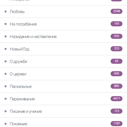
Любовь
2548
На погребение
143
Назидание и наставление
935
Новый Год
333
О дружбе
65
О церкви
945
Пасхальные
885
Переживания
4411
Писание и учение
123
Покаяние
1187