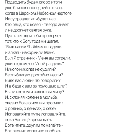
Подводить будем скоро итоги : 
уже близок последний тот час, 
когда в Царском, Небесном чертоге 
Иисус разделять будет нас. 
Кто овца, кто козёл - твёрдо знает 
и не дрогнет святая рука. 
Пусть сегодня себя проверяет 
тот, кто к Богу годами шагал. 
"Был нагим Я - Меня вы одели. 
Я алкал - накормили Меня. 
Был Я странник - Меня вы согрели, 
ужин в доме со Мной разделя. "
Никого никогда не судили? 
Весть благую достойно несли? 
Видя вас люди что говорили? 
И в беде к вам за помощью шли? 
Были светом и солью вы миру? 
И, склоняя колени в мольбе, 
слезно Бога о чем вы просили : 
о родных, о деньгах, о себе? 
Исправляйте пути, исправляйте, 
пока Бог ещё время даёт. 
Бога чтите, другим помагайте - 
Бог оценит, когда час пробъет.