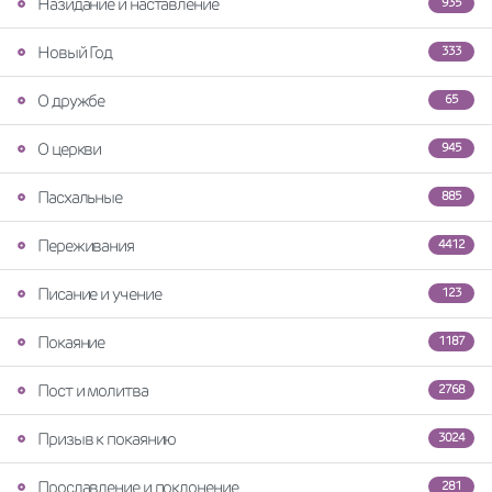
Назидание и наставление
935
Новый Год
333
О дружбе
65
О церкви
945
Пасхальные
885
Переживания
4412
Писание и учение
123
Покаяние
1187
Пост и молитва
2768
Призыв к покаянию
3024
Прославление и поклонение
281