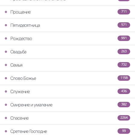
Прощение
711
Пятидесятница
571
Рождество
991
Свадьба
263
Семья
732
Слово Божье
1158
Служение
436
Смирение и умаление
382
Спасение
2264
Сретение Господне
99