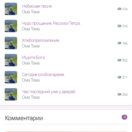
Небесная песня
234
Ома Тома
Чудо прощения. Рассказ Петра.
316
Ома Тома
Хлебопреломление
166
Ома Тома
Ищите Бога
302
Ома Тома
Сегодня особое время
371
Ома Тома
Час последний уже у дверей.
264
Ома Тома
Комментарии
0