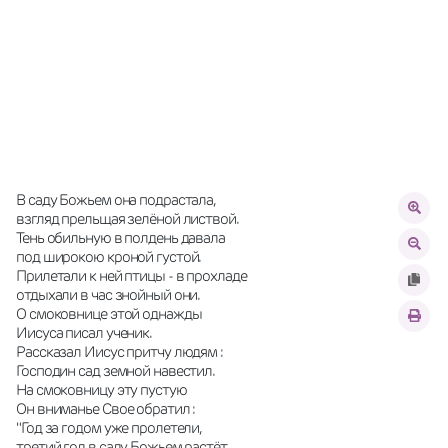
В саду Божьем она подрастала, 
взгляд прельщая зелёной листвой. 
Тень обильную в полдень давала 
под широкою кроной густой. 
Прилетали к ней птицы - в прохладе 
отдыхали в час знойный они. 
О смоковнице этой однажды 
Иисуса писал ученик. 
Рассказал Иисус притчу людям :
Господин сад земной навестил. 
На смоковницу эту пустую 
Он вниманье Свое обратил : 
"Год за годом уже пролетели, 
третий год в саду Божьем растёт, 