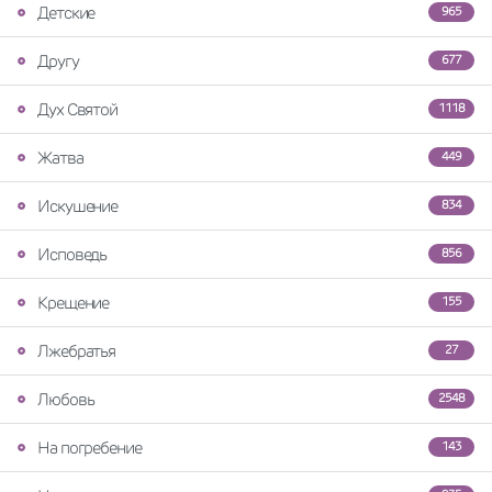
Детские
965
Другу
677
Дух Святой
1118
Жатва
449
Искушение
834
Исповедь
856
Крещение
155
Лжебратья
27
Любовь
2548
На погребение
143