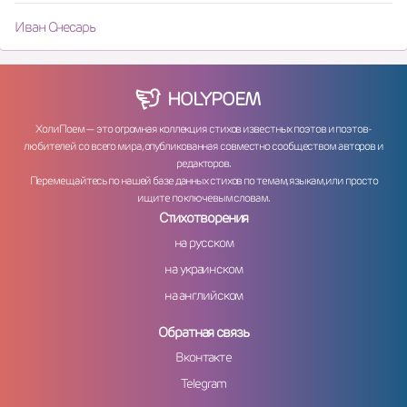
Иван Снесарь
HOLY
POEM
ХолиПоем — это огромная коллекция стихов известных поэтов и поэтов-
любителей со всего мира, опубликованная совместно сообществом авторов и
редакторов.
Перемещайтесь по нашей базе данных стихов по темам, языкам, или просто
ищите по ключевым словам.
Стихотворения
на русском
на украинском
на английском
Обратная связь
Вконтакте
Telegram