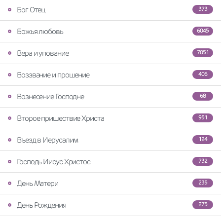
Бог Отец
373
Божья любовь
6045
Вера и упование
7051
Воззвание и прошение
406
Вознесение Господне
68
Второе пришествие Христа
951
Въезд в Иерусалим
124
Господь Иисус Христос
732
День Матери
235
День Рождения
275