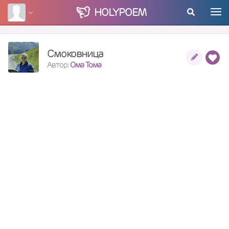
HOLY
POEM
Смоковница
Автор:
Ома Тома