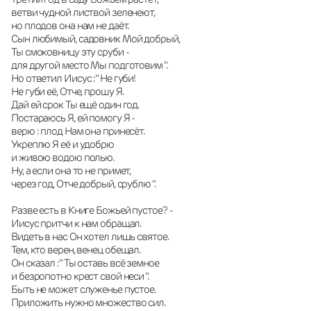
ветви чудной листвой зеленеют, 
но плодов она нам не даёт. 
Сын любимый, садовник Мой добрый, 
Ты смоковницу эту сруби - 
для другой место Мы подготовим ".
Но ответил Иисус :" Не губи! 
Не губи её, Отче, прошу Я. 
Дай ей срок Ты ещё один год. 
Постараюсь Я, ей помогу Я - 
верю : плод Нам она принесёт. 
Укреплю Я её и удобрю 
и живою водою полью.
Ну, а если она то не примет, 
через год, Отче добрый, срублю ".
Разве есть в Книге Божьей пустое? -
Иисус притчи к нам обращал. 
Видеть в нас Он хотел лишь святое. 
Тем, кто верен, венец обещал. 
Он сказал :" Ты оставь всё земное 
и безропотно крест свой неси ".
Быть не может служенье пустое. 
Приложить нужно множество сил. 