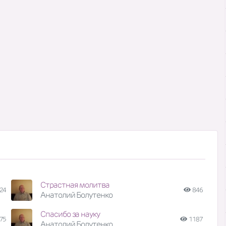
Страстная молитва
24
846
Анатолий Болутенко
Спасибо за науку
75
1187
Анатолий Болутенко