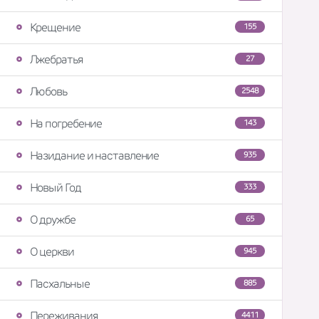
Крещение
155
Лжебратья
27
Любовь
2548
На погребение
143
Назидание и наставление
935
Новый Год
333
О дружбе
65
О церкви
945
Пасхальные
885
Переживания
4411