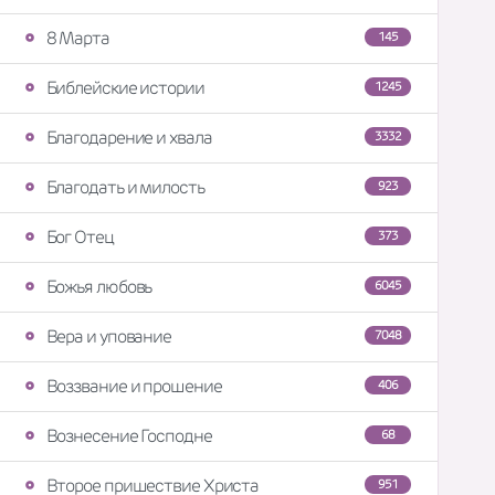
8 Марта
145
Библейские истории
1245
Благодарение и хвала
3332
Благодать и милость
923
Бог Отец
373
Божья любовь
6045
Вера и упование
7048
Воззвание и прошение
406
Вознесение Господне
68
Второе пришествие Христа
951