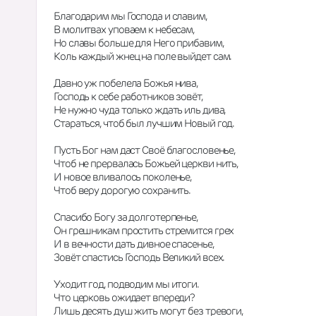
Благодарим мы Господа и славим,
В молитвах уповаем к небесам,
Но славы больше для Него прибавим,
Коль каждый жнец на поле выйдет сам.
Давно уж побелела Божья нива,
Господь к себе работников зовёт,
Не нужно чуда только ждать иль дива,
Стараться, чтоб был лучшим Новый год.
Пусть Бог нам даст Своё благословенье,
Чтоб не прервалась Божьей церкви нить,
И новое вливалось поколенье,
Чтоб веру дорогую сохранить.
Спасибо Богу за долготерпенье,
Он грешникам простить стремится грех
И в вечности дать дивное спасенье,
Зовёт спастись Господь Великий всех.
Уходит год, подводим мы итоги.
Что церковь ожидает впереди?
Лишь десять душ жить могут без тревоги,