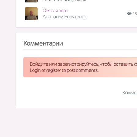
Святая вера
18
Анатолий Болутенко
Комментарии
Войдите или зарегистрируйтесь, чтобы оставить 
Login or register to post comments.
Комме