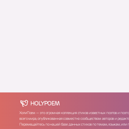
HOLY
POEM
ХолиПоем — это огромная коллекция стихов известных поэтов и поэт
всего мира, опубликованная совместно сообществом авторов и редакто
Перемещайтесь по нашей базе данных стихов по темам, языкам, или 