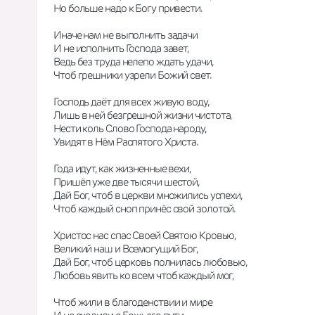
Но больше надо к Богу привести.
Иначе нам не выполнить задачи
И не исполнить Господа завет,
Ведь без труда нелепо ждать удачи,
Чтоб грешники узрели Божий свет.
Господь даёт для всех живую воду,
Лишь в ней безгрешной жизни чистота,
Нести коль Слово Господа народу,
Увидят в Нём Распятого Христа.
Года идут, как жизненные вехи,
Пришёл уже две тысячи шестой,
Дай Бог, чтоб в церкви множились успехи,
Чтоб каждый сноп принёс свой золотой.
Христос нас спас Своей Святою Кровью,
Великий наш и Всемогущий Бог,
Дай Бог, чтоб церковь полнилась любовью,
Любовь явить ко всем чтоб каждый мог,
Чтоб жили в благоденствии и мире