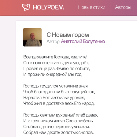
HOLY
POEM
Новые стихи
Авторы
С Новым годом
Автор:
Анатолий Болутенко
Всегда хвалите Господа, хвалите!
Он в полноте жизнь дивную даёт,
Провёл ещё раз Землю по орбите,
И прожили очередной мы год.
Господь трудился, устали не зная,
Чтоб благодатным был текущий год,
Взрастил Бог изобилье урожая,
Чтоб жил в достатке весь Его народ.
Господь, святым духовный хлеб давая,
И к грешникам являл Свою любовь,
Он, благодатью церковь умножая,
Собрал нам десять золотых снопов.