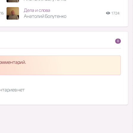
Дела и слова
16
1724
Анатолий Болутенко
0
комментарий.
нтариев нет