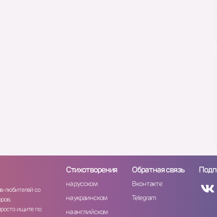
Стихотворения
Обратная связь
Подп
на русском
Вконтакте
ов-любителей со
на украинском
Telegram
ров.
просто ищите по
на английском