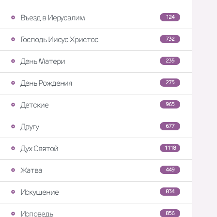
Въезд в Иерусалим
124
Господь Иисус Христос
732
День Матери
235
День Рождения
275
Детские
965
Другу
677
Дух Святой
1118
Жатва
449
Искушение
834
Исповедь
856