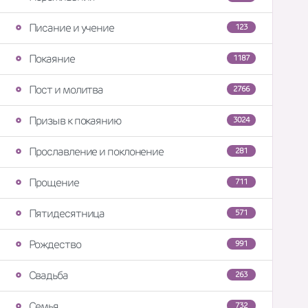
Писание и учение
123
Покаяние
1187
Пост и молитва
2766
Призыв к покаянию
3024
Прославление и поклонение
281
Прощение
711
Пятидесятница
571
Рождество
991
Свадьба
263
Семья
732