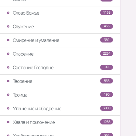
Слово Божье
1158
Служение
436
Смирение и умаление
382
Спасение
2264
Сретение Господне
99
Творение
538
Троица
190
Утешение и ободрение
3900
Хвала и поклонение
1288
Хлебопреломление
363