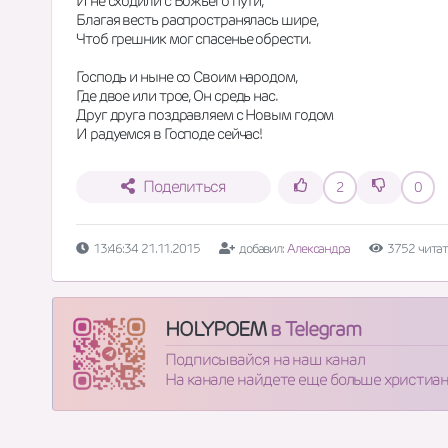
И не сходили с Божьего пути,
Благая весть распространялась шире,
Чтоб грешник мог спасенье обрести.
Господь и ныне со Своим народом,
Где двое или трое, Он средь нас.
Друг друга поздравляем с Новым годом
И радуемся в Господе сейчас!
Поделиться
2
0
13:46:34 21.11.2015
добавил:
Александра
3752 читат
HOLYPOEM
в Telegram
Подписывайся на наш канал
На канале найдете еще больше христиа