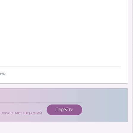
еля
Перейти
нских стихотворений