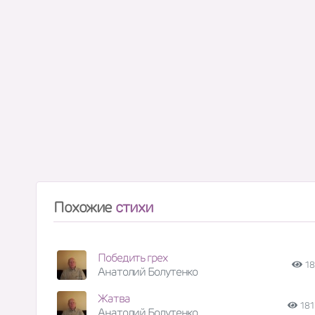
Похожие
стихи
Победить грех
18
Анатолий Болутенко
Жатва
181
Анатолий Болутенко