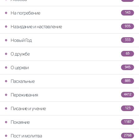
На погребение
143
Назидание и наставление
935
Новый Год
333
О дружбе
65
О церкви
945
Пасхальные
885
Переживания
4412
Писание и учение
123
Покаяние
1187
Пост и молитва
2768