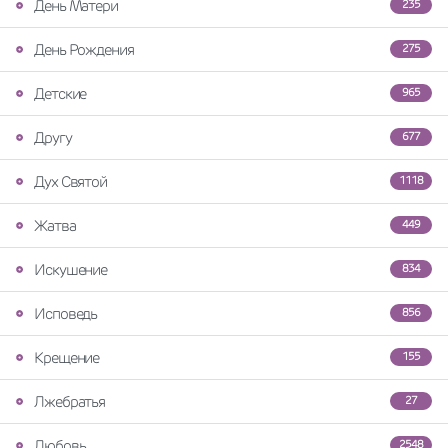
День Матери
235
День Рождения
275
Детские
965
Другу
677
Дух Святой
1118
Жатва
449
Искушение
834
Исповедь
856
Крещение
155
Лжебратья
27
Любовь
2548