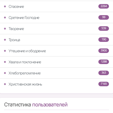
Спасение
2264
Сретение Господне
99
Творение
539
Троица
190
Утешение и ободрение
3900
Хвала и поклонение
1288
Хлебопреломление
363
Христианская жизнь
7165
Статистика
пользователей