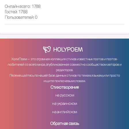
Онлайн всего: 1788
Гостей: 1788
Пользователей: 0
HOLY
POEM
ХолиПоем — это огромная коллекция стихов известных поэтов и поэтов-
любителей со всего мира, опубликованная совместно сообществом авторов и
редакторов.
Перемещайтесь по нашей базе данных стихов по темам, языкам, или просто
ищите по ключевым словам.
Стихотворения
на русском
на украинском
на английском
Обратная связь