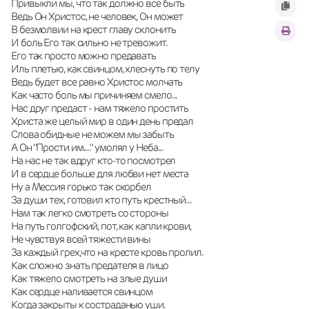
Привыкли мы, что так должно все быть
Ведь Он Христос, не человек, Он может
В безмолвии на крест главу склонить
И боль Его так сильно не тревожит.
Его так просто можно предавать
Иль плетью, как свинцом, хлеснуть по телу
Ведь будет все равно Христос молчать
Как часто боль мы причиняем смело...
Нас друг предаст - нам тяжело простить
Христа же целый мир в один день предал
Слова обидные не можем мы забыть
А Он "Прости им...." умолял у Неба...
На нас не так вдруг кто-то посмотрел
И в сердце больше для любви нет места
Ну а Мессия горько так скорбел
За души тех, готовил кто путь крестный...
Нам так легко смотреть со стороны
На путь голгофский, пот, как капли крови,
Не чувствуя всей тяжести вины
За каждый грех,что на кресте кровь пролил.
Как сложно знать предателя в лицо
Как тяжело смотреть на злые души
Как сердце наливается свинцом
Когда закрыты к состраданью уши.