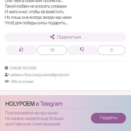
Она тебя в обьятьях пронесла...
Такой любви не описать словами
И мало книг, чтобы ее вместить
Но лишь она всегда, везде над нами
Чтоб для победы силы подарить...
Поделиться
19
0
15:49:28 19.07.2020
добавил:
Лена Lenaguralubar@gmail.com
1405 читателей
HOLYPOEM
в Telegram
Подписывайся на наш канал
Перейти
На канале найдете еще больше
христианских стихотворений