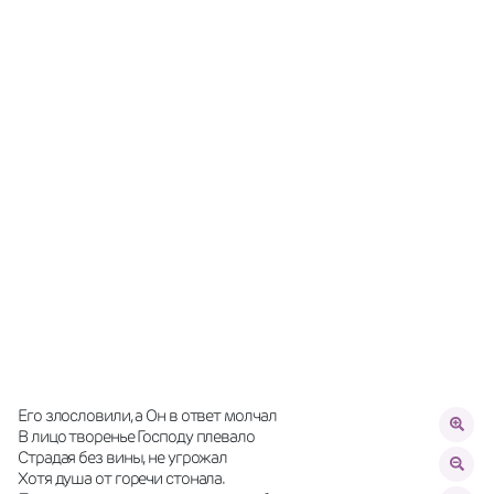
Его злословили, а Он в ответ молчал
В лицо творенье Господу плевало
Страдая без вины, не угрожал
Хотя душа от горечи стонала.