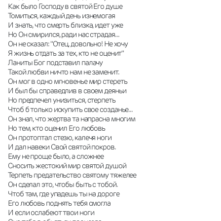
Как было Господу в святой Его душе
Томиться, каждый день изнемогая
И знать, что смерть близка, идет уже
Но Он смирился, ради нас страдая...
Он не сказал: "Отец, довольно! Не хочу
Я жизнь отдать за тех, кто не оценит"
Ланиты Бог подставил палачу
Такой любви ничто нам не заменит.
Он мог в одно мгновенье мир стереть
И был бы справедлив в своем деяньи
Но предпечел унизиться, стерпеть
Чтоб б только искупить свое созданье...
Он знал, что жертва та напрасна многим
Но тем, кто оценил Его любовь
Он протоптал стезю, калечя ноги
И дал навеки Свой святой покров.
Ему не проще было, а сложнее
Сносить жестокий мир святой душой
Терпеть предательство святому тяжелее
Он сделал это, чтобы быть с тобой.
Чтоб там, где упадешь ты на дороге
Его любовь поднять тебя смогла
И если ослабеют твои ноги