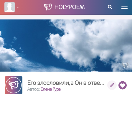
HOLY
POEM
Его злословили, а Он в ответ молчал...
Автор:
Елена Гура