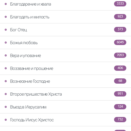
Благодарение и хвала
3333
Благодать и милость
923
Бог Отец
373
Божья любовь
6045
Вера и упование
7053
Воззвание и прошение
406
Вознесение Господне
68
Второе пришествие Христа
951
Въезд в Иерусалим
124
Господь Иисус Христос
732