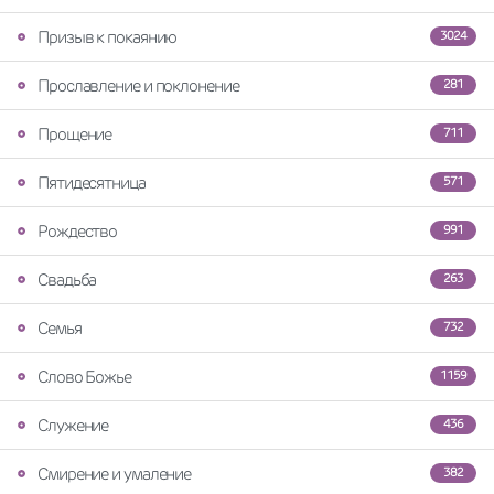
Призыв к покаянию
3024
Прославление и поклонение
281
Прощение
711
Пятидесятница
571
Рождество
991
Свадьба
263
Семья
732
Слово Божье
1159
Служение
436
Смирение и умаление
382