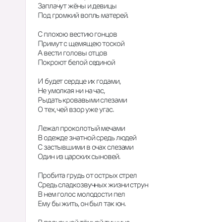
Заплачут жёны и девицы
Под громкий вопль матерей.
С плохою вестию гонцов
Примут с щемящею тоской
А вести головы отцов
Покроют белой сединой
И будет сердце их годами,
Не умолкая ни на час,
Рыдать кровавыми слезами
О тех, чей взор уже угас.
Лежал проколотый мечами
В одежде знатной средь людей
С застывшими в очах слезами
Один из царских сыновей.
Пробита грудь от острых стрел
Средь сладкозвучных жизни струн
В нем голос молодости пел
Ему бы жить, он был так юн.