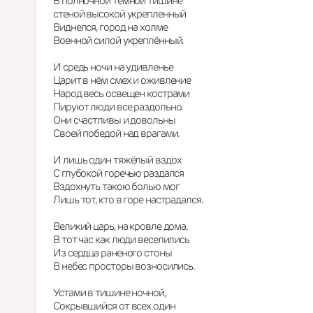
В полночной тёмной тишине
стеной высокой укрепленный
Виднелся, город на холме
Военной силой укреплённый.
И средь ночи на удивленье
Царит в нём смех и оживление
Народ весь освещен кострами
Пируют люди все раздольно.
Они счастливы и довольны
Своей победой над врагами.
И лишь один тяжёлый вздох
С глубокой горечью раздался
Вздохнуть такою болью мог
Лишь тот, кто в горе настрадался.
Великий царь, на кровле дома,
В тот час как люди веселились
Из сердца раненого стоны
В небес просторы возносились.
Устами в тишине ночной,
Сокрывшийся от всех один