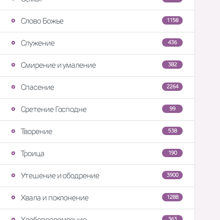
Слово Божье
1158
Служение
436
Смирение и умаление
382
Спасение
2264
Сретение Господне
99
Творение
538
Троица
190
Утешение и ободрение
3900
Хвала и поклонение
1288
Хлебопреломление
363