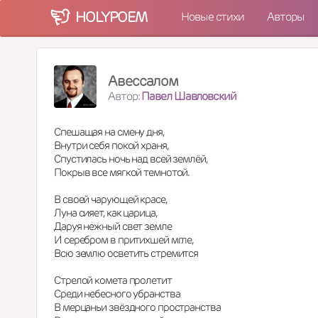
HOLY
POEM
Новые стихи
Авторы
Авессалом
Автор:
Павел Шавловский
Спешащая на смену дня,
Внутри себя покой храня,
Спустилась ночь над всей землёй,
Покрыв все мягкой темнотой.
В своей чарующей красе,
Луна сияет, как царица,
Даруя нежный свет земле
И серебром в притихшей мгле,
Всю землю осветить стремится
Стрелой комета пролетит
Среди небесного убранства
В мерцаньи звёздного пространства