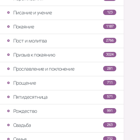
Писание и учение
123
Покаяние
1187
Пост и молитва
2766
Призыв к покаянию
3024
Прославление и поклонение
281
Прощение
711
Пятидесятница
571
Рождество
991
Свадьба
263
Семья
732