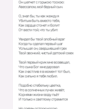
Он шепчет с горькою тоскою:
Авессалом, мой бедный сын.
О, знал бы, ты как жажду я
Убитым быть вместо тебя,
Как сердце стонет и болит
От вести той, что ты убит.
Увидел бы твой злобный враг
Когда ты сделал первый шаг
Услышал он, свершивший грех
Твой звонкий, чистый детский смех
Твой первый крик мне возвещал,
Что сына Бог мне даровал
Как счастлив я в момент тот был,
Как сильно я тебя любил.
Подобно стебельку цветка,
Что в солнечных лучах живёт,
Корнями жизни воду пьёт
И только к светлому стремится
Но срезан острою косою,