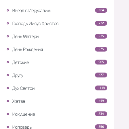
Въезд в Иерусалим
124
Господь Иисус Христос
732
День Матери
235
День Рождения
275
Детские
965
Другу
677
Дух Святой
1118
Жатва
449
Искушение
834
Исповедь
856