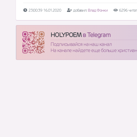
23:00:39 16.01.2020
добавил:
Влад Фонки
6296 чита
HOLYPOEM
в Telegram
Подписывайся на наш канал
На канале найдете еще больше христиа