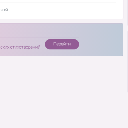
телей
Перейти
нских стихотворений