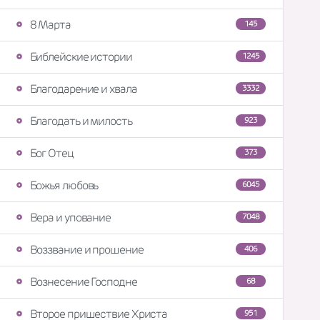
8 Марта
145
Библейские истории
1245
Благодарение и хвала
3332
Благодать и милость
923
Бог Отец
373
Божья любовь
6045
Вера и упование
7048
Воззвание и прошение
406
Вознесение Господне
68
Второе пришествие Христа
951