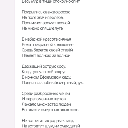
Весь мир в тиши спокойно спит.
Покрылись свежею росою
На поле злачняе хлеба,
Проникнет аромат лесной
На мирно спящие луга
В небесной красоте сиянья
Реки прекрасной колыханье
Средь берегов своей стезёй
Плывёт волною за волной
Держащий острую косу,
Когда уснуло всё вокруг
В ночном Ефремовом саду,
Поднялся злобный смертный дух.
Среди разбросаных мечей
И переломанных щитов,
Лежало множество людей
Во власти смертных злых оков.
Не встретят их родные лица,
Не встретит шум, ни смех детей