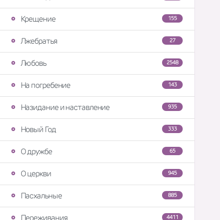
Крещение
155
Лжебратья
27
Любовь
2548
На погребение
143
Назидание и наставление
935
Новый Год
333
О дружбе
65
О церкви
945
Пасхальные
885
Переживания
4411