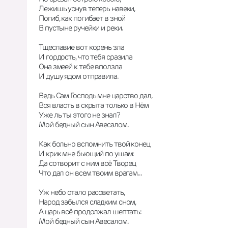
Лежишь уснув теперь навеки,
Погиб, как погибает в зной
В пустыне ручейки и реки.
Тщеславие вот корень зла
И гордость, что тебя сразила
Она змеей к тебе вползла
И душу ядом отправила.
Ведь Сам Господь мне царство дал,
Вся власть в скрыта только в Нём
Уже ль ты этого не знал?
Мой бедный сын Авесалом.
Как больно вспомнить твой конец
И крик мне бьющий по ушам:
Да сотворит с ним всё Творец
Что дал он всем твоим врагам...
Уж небо стало рассветать,
Народ забылся сладким сном,
А царь всё продолжал шептать:
Мой бедный сын Авесалом.