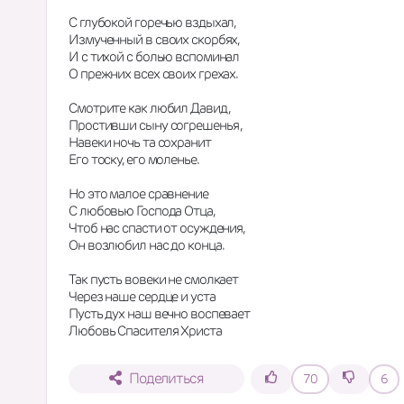
С глубокой горечью вздыхал,
Измученный в своих скорбях,
И с тихой с болью вспоминал
О прежних всех своих грехах.
Смотрите как любил Давид ,
Простивши сыну согрешенья ,
Навеки ночь та сохранит
Его тоску, его моленье.
Но это малое сравнение
С любовью Господа Отца,
Чтоб нас спасти от осуждения,
Он возлюбил нас до конца.
Так пусть вовеки не смолкает
Через наше сердце и уста
Пусть дух наш вечно воспевает
Любовь Спасителя Христа
Поделиться
70
6