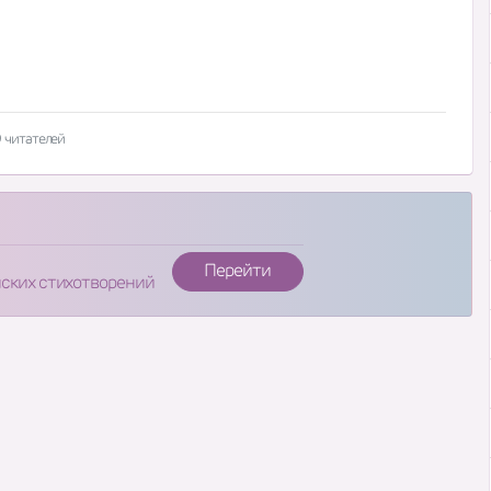
 читателей
Перейти
нских стихотворений