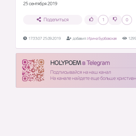
25 сентября 2019
Поделиться
1
0
17:33:07 25.09.2019
добавил:
Ирина Бурбовская
1299
HOLYPOEM
в Telegram
Подписывайся на наш канал
На канале найдете еще больше христиа