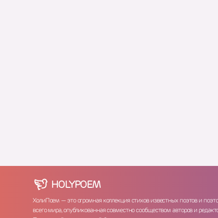
HOLY
POEM
ХолиПоем — это огромная коллекция стихов известных поэтов и поэт
всего мира, опубликованная совместно сообществом авторов и редакто