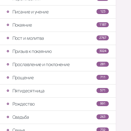
Писание и учение
123
Покаяние
1187
Пост и молитва
2767
Призыв к покаянию
3024
Прославление и поклонение
281
Прощение
711
Пятидесятница
571
Рождество
991
Свадьба
263
Семья
732