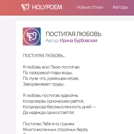
HOLY
POEM
Новые стихи
Авторы
ПОСТИГАЯ ЛЮБОВЬ
Автор:
Ирина Бурбовская
ПОСТИГАЯ ЛЮБОВЬ...  
Я любовь всю Твою постигаю  
По лазоревой глади воды,  
По луне, что, румянцем играя,  
Завораживает пруды.  
Я любовь постигаю вдвойне,  
Когда вервь одночасьем рвётся,  
Когда вроде бессмысленность дней —  
Да надежда одна остаётся!  
Постигаю Тебя я по граням  
Многочисленных стройных берёз,  