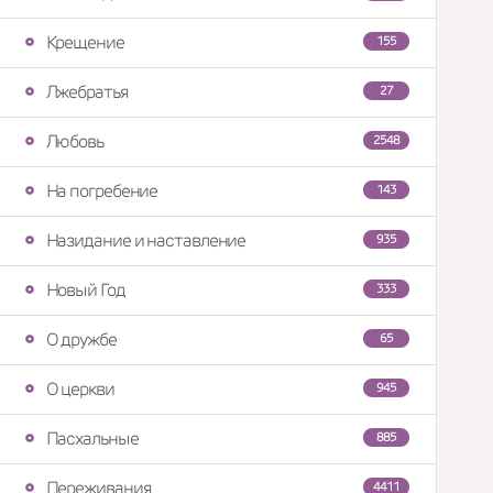
Крещение
155
Лжебратья
27
Любовь
2548
На погребение
143
Назидание и наставление
935
Новый Год
333
О дружбе
65
О церкви
945
Пасхальные
885
Переживания
4411