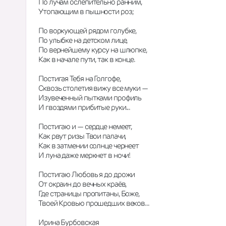
По лучам ослепительно ранним,  
Утопающим в пышности роз;  
По воркующей рядом голубке,  
По улыбке на детском лице,  
По вернейшему курсу на шлюпке,  
Как в начале пути, так в конце.  
Постигая Тебя на Голгофе,  
Сквозь столетия вижу все муки —  
Изувеченный пытками профиль  
И гвоздями прибитые руки...  
Постигаю и — сердце немеет,  
Как рвут ризы Твои палачи,  
Как в затмении солнце чернеет   
И луна даже меркнет в ночи!  
Постигаю Любовь я до дрожи  
От окраин до вечных краёв,  
Где страницы пропитаны, Боже,  
Твоей Кровью прошедших веков...  
Ирина Бурбовская  