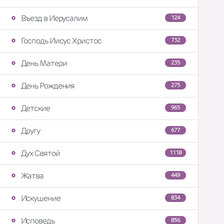
Въезд в Иерусалим
124
Господь Иисус Христос
732
День Матери
235
День Рождения
275
Детские
965
Другу
677
Дух Святой
1118
Жатва
449
Искушение
834
Исповедь
856