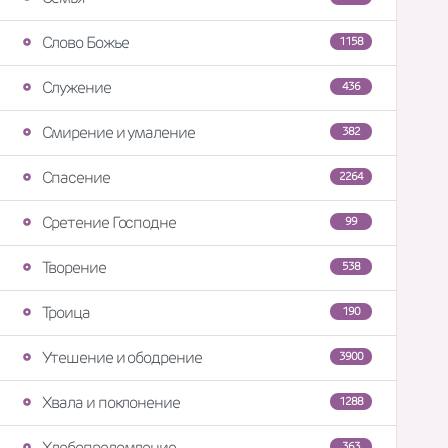
Слово Божье
1158
Служение
436
Смирение и умаление
382
Спасение
2264
Сретение Господне
99
Творение
538
Троица
190
Утешение и ободрение
3900
Хвала и поклонение
1288
Хлебопреломление
363