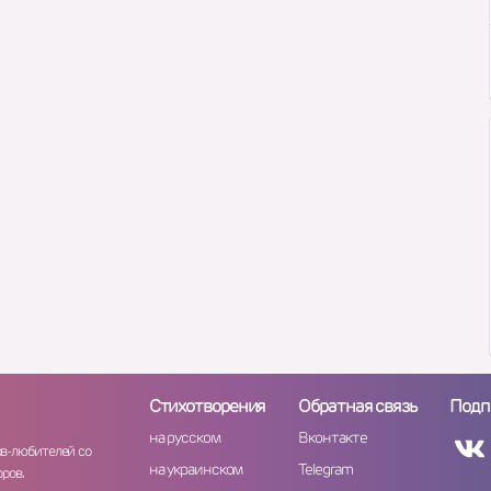
Стихотворения
Обратная связь
Подп
на русском
Вконтакте
ов-любителей со
на украинском
Telegram
ров.