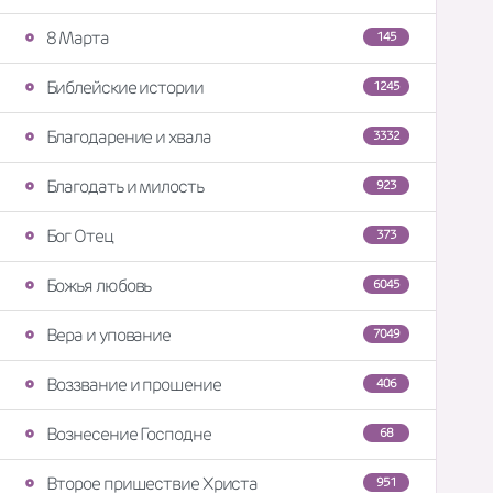
8 Марта
145
Библейские истории
1245
Благодарение и хвала
3332
Благодать и милость
923
Бог Отец
373
Божья любовь
6045
Вера и упование
7049
Воззвание и прошение
406
Вознесение Господне
68
Второе пришествие Христа
951