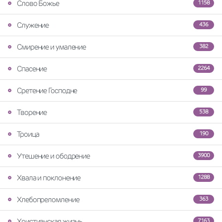
Слово Божье
1158
Служение
436
Смирение и умаление
382
Спасение
2264
Сретение Господне
99
Творение
538
Троица
190
Утешение и ободрение
3900
Хвала и поклонение
1288
Хлебопреломление
363
Христианская жизнь
7163