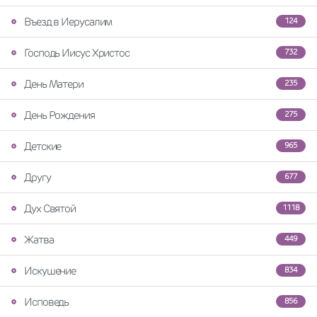
Въезд в Иерусалим
124
Господь Иисус Христос
732
День Матери
235
День Рождения
275
Детские
965
Другу
677
Дух Святой
1118
Жатва
449
Искушение
834
Исповедь
856