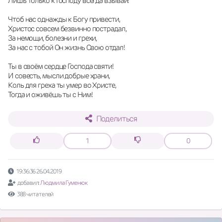
Лишь только к Господу всегда взывай!
Чтоб нас однажды к Богу привести,
Христос совсем безвинно пострадал,
За немощи, болезни и грехи,
За нас с тобой Он жизнь Свою отдал!
Ты в своём сердце Господа святи!
И совесть, мысли добрые храни,
Коль для греха ты умер во Христе,
Тогда и оживёшь ты с Ним!
Поделиться
1
0
19:36:36 26.04.2019
добавил:
Людмила Гуменюк
388 читателей