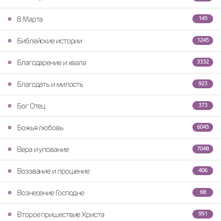
8 Марта
145
Библейские истории
1245
Благодарение и хвала
3332
Благодать и милость
923
Бог Отец
373
Божья любовь
6045
Вера и упование
7048
Воззвание и прошение
406
Вознесение Господне
68
Второе пришествие Христа
951