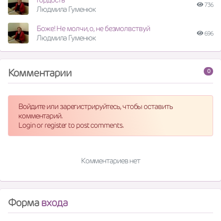
736
Людмила Гуменюк
Боже! Не молчи, о, не безмолвствуй
696
Людмила Гуменюк
Комментарии
0
Войдите или зарегистрируйтесь, чтобы оставить
комментарий.
Login or register to post comments.
Комментариев нет
Форма
входа