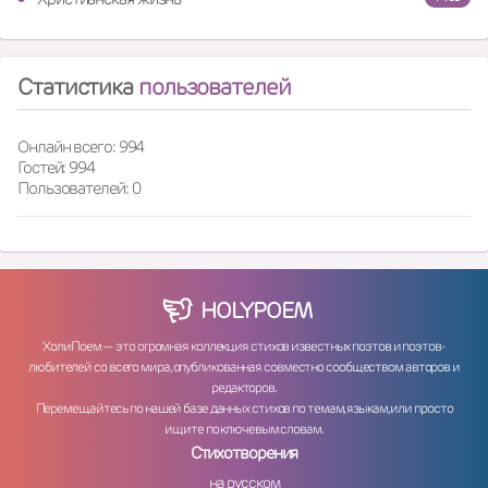
Статистика
пользователей
Онлайн всего: 994
Гостей: 994
Пользователей: 0
HOLY
POEM
ХолиПоем — это огромная коллекция стихов известных поэтов и поэтов-
любителей со всего мира, опубликованная совместно сообществом авторов и
редакторов.
Перемещайтесь по нашей базе данных стихов по темам, языкам, или просто
ищите по ключевым словам.
Стихотворения
на русском