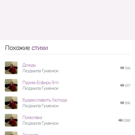
Похожие
стихи
Дождь
566
Людмила Гуменюк
Пурим. Есфирь 9 гл
697
Людмила Гуменюк
Будем славить Господа
896
Людмила Гуменюк
Помолвка
2080
Людмила Гуменюк
Гордость