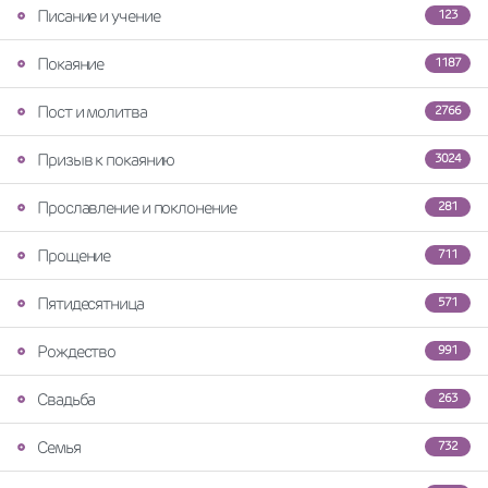
Писание и учение
123
Покаяние
1187
Пост и молитва
2766
Призыв к покаянию
3024
Прославление и поклонение
281
Прощение
711
Пятидесятница
571
Рождество
991
Свадьба
263
Семья
732