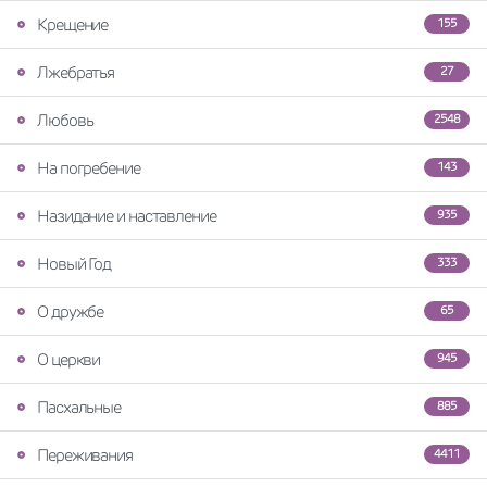
Крещение
155
Лжебратья
27
Любовь
2548
На погребение
143
Назидание и наставление
935
Новый Год
333
О дружбе
65
О церкви
945
Пасхальные
885
Переживания
4411