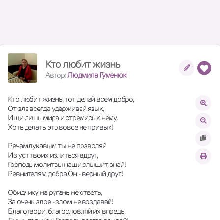
Кто любит жизнь
Автор:
Людмила Гуменюк
Кто любит жизнь, тот делай всем добро,
От зла всегда удерживай язык,
Ищи лишь мира и стремись к нему,
Хоть делать это вовсе не привык!
Речам лукавым ты не позволяй
Из уст твоих излиться вдруг,
Господь молитвы наши слышит, знай!
Ревнителям добра Он - верный друг!
Обидчику на ругань не ответь,
За очень злое - злом не воздавай!
Благотвори, благословляй их впредь,