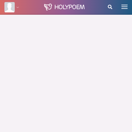
HOLY
POEM