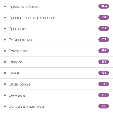
Призыв к покаянию
3024
Прославление и поклонение
281
Прощение
711
Пятидесятница
571
Рождество
991
Свадьба
263
Семья
732
Слово Божье
1157
Служение
436
Смирение и умаление
382