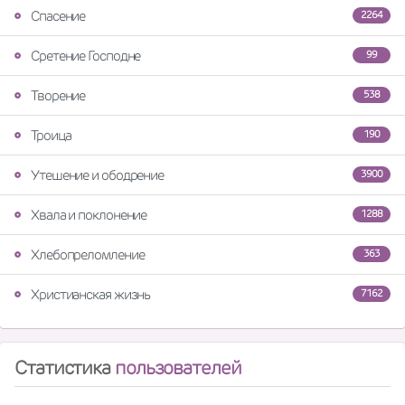
Спасение
2264
Сретение Господне
99
Творение
538
Троица
190
Утешение и ободрение
3900
Хвала и поклонение
1288
Хлебопреломление
363
Христианская жизнь
7162
Статистика
пользователей