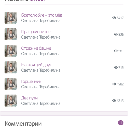
Братолюбие – это мёд
5417
Светлана Теребилина
Праща молитвы
836
Светлана Теребилина
Страж на башне
581
Светлана Теребилина
Настоящий друг
715
Светлана Теребилина
Горшечник
1982
Светлана Теребилина
Два пути
6713
Светлана Теребилина
Комментарии
1