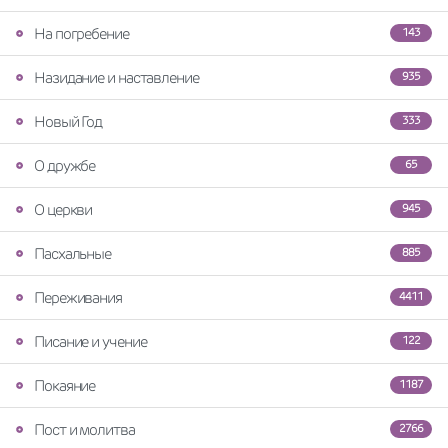
На погребение
143
Назидание и наставление
935
Новый Год
333
О дружбе
65
О церкви
945
Пасхальные
885
Переживания
4411
Писание и учение
122
Покаяние
1187
Пост и молитва
2766