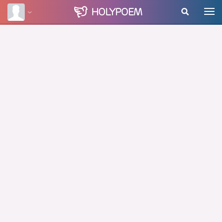
HOLY
POEM