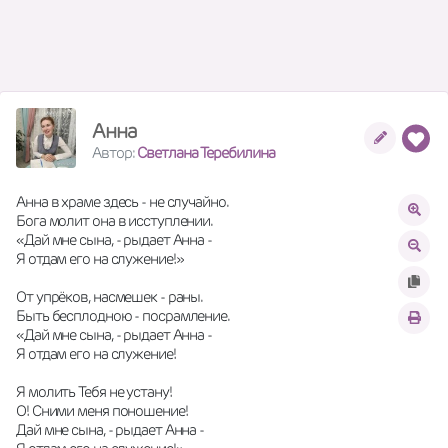
Анна
Автор:
Светлана Теребилина
Анна в храме здесь - не случайно.  
Бога молит она в исступлении.  
«Дай мне сына, - рыдает Анна -  
Я отдам его на служение!»  
От упрёков, насмешек - раны.  
Быть бесплодною - посрамление.  
«Дай мне сына, - рыдает Анна -  
Я отдам его на служение!  
Я молить Тебя не устану!  
О! Сними меня поношение!  
Дай мне сына, - рыдает Анна -  