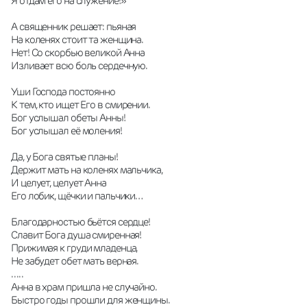
Я отдам его на служение!»  
А священник решает: пьяная  
На коленях стоит та женщина.  
Нет! Со скорбью великой Анна  
Изливает всю боль сердечную.  
Уши Господа постоянно  
К тем, кто ищет Его в смирении.  
Бог услышал обеты Анны!  
Бог услышал её моления!  
Да, у Бога святые планы!  
Держит мать на коленях мальчика,  
И целует, целует Анна  
Его лобик, щёчки и пальчики…  
Благодарностью бьётся сердце!  
Славит Бога душа смиренная!  
Прижимая к груди младенца,  
Не забудет обет мать верная.  
. . . . .  
Анна в храм пришла не случайно.  
Быстро годы прошли для женщины.  