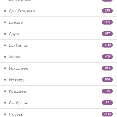
День Рождения
275
Детские
965
Другу
677
Дух Святой
1118
Жатва
449
Искушение
834
Исповедь
856
Крещение
155
Лжебратья
27
Любовь
2548