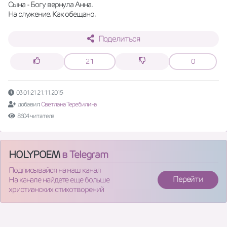
Сына - Богу вернула Анна.  
На служение. Как обещано.
Поделиться
21
0
03:01:21 21.11.2015
добавил:
Светлана Теребилина
8604 читателя
HOLYPOEM
в Telegram
Подписывайся на наш канал
Перейти
На канале найдете еще больше
христианских стихотворений