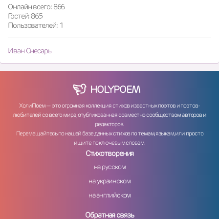
Онлайн всего: 866
Гостей: 865
Пользователей: 1
Иван Снесарь
HOLY
POEM
ХолиПоем — это огромная коллекция стихов известных поэтов и поэтов-
любителей со всего мира, опубликованная совместно сообществом авторов и
редакторов.
Перемещайтесь по нашей базе данных стихов по темам, языкам, или просто
ищите по ключевым словам.
Стихотворения
на русском
на украинском
на английском
Обратная связь