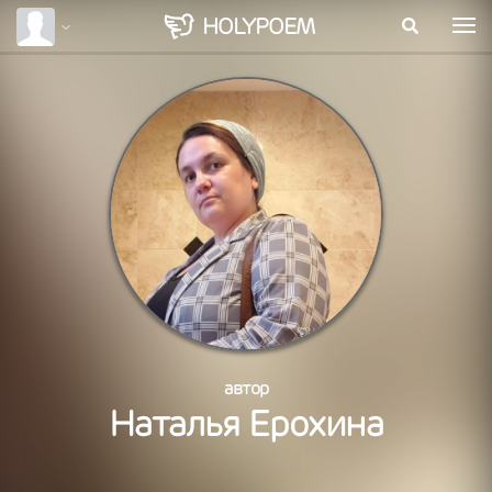
HOLY
POEM
автор
Наталья Ерохина