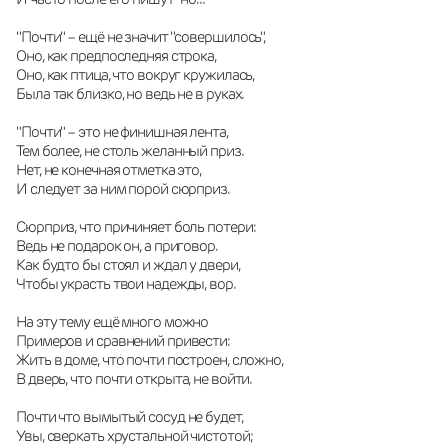
"Почти" – ещё не значит "совершилось",
Оно, как предпоследняя строка,
Оно, как птица, что вокруг кружилась,
Была так близко, но ведь не в руках.
"Почти" – это не финишная лента,
Тем более, не столь желанный приз.
Нет, не конечная отметка это,
И следует за ним порой сюрприз.
Сюрприз, что причиняет боль потери:
Ведь не подарок он, а приговор.
Как будто бы стоял и ждал у двери,
Чтобы украсть твои надежды, вор.
На эту тему ещё много можно
Примеров и сравнений привести:
Жить в доме, что почти построен, сложно,
В дверь, что почти открыта, не войти.
Почти что вымытый сосуд не будет,
Увы, сверкать хрустальной чистотой;