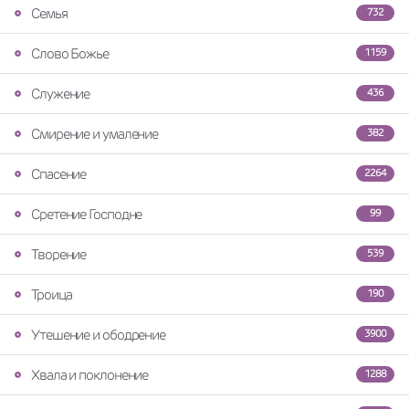
Семья
732
Слово Божье
1159
Служение
436
Смирение и умаление
382
Спасение
2264
Сретение Господне
99
Творение
539
Троица
190
Утешение и ободрение
3900
Хвала и поклонение
1288