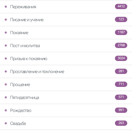
Переживания
4412
Писание и учение
123
Покаяние
1187
Пост и молитва
2768
Призыв к покаянию
3024
Прославление и поклонение
281
Прощение
711
Пятидесятница
571
Рождество
991
Свадьба
263