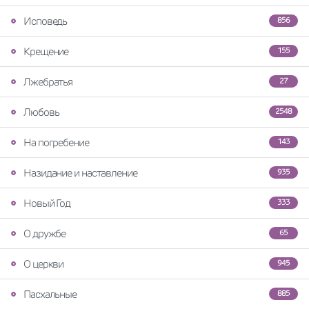
Исповедь
856
Крещение
155
Лжебратья
27
Любовь
2548
На погребение
143
Назидание и наставление
935
Новый Год
333
О дружбе
65
О церкви
945
Пасхальные
885