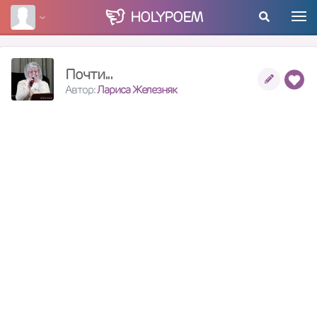
HOLY
POEM
Почти...
Автор:
Лариса Железняк