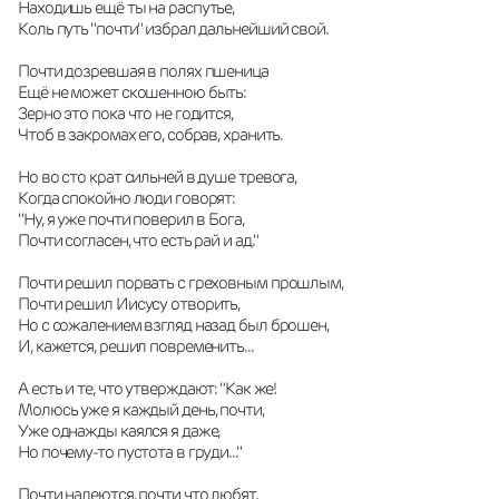
Находишь ещё ты на распутье,
Коль путь "почти" избрал дальнейший свой.
Почти дозревшая в полях пшеница
Ещё не может скошенною быть:
Зерно это пока что не годится,
Чтоб в закромах его, собрав, хранить.
Но во сто крат сильней в душе тревога,
Когда спокойно люди говорят:
"Ну, я уже почти поверил в Бога,
Почти согласен, что есть рай и ад."
Почти решил порвать с греховным прошлым,
Почти решил Иисусу отворить,
Но с сожалением взгляд назад был брошен,
И, кажется, решил повременить...
А есть и те, что утверждают: "Как же!
Молюсь уже я каждый день, почти,
Уже однажды каялся я даже,
Но почему-то пустота в груди..."
Почти надеются, почти что любят,