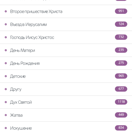
Второе пришествие Христа
951
Въезд в Иерусалим
124
Господь Иисус Христос
732
День Матери
235
День Рождения
275
Детские
965
Другу
677
Дух Святой
1118
Жатва
449
Искушение
834