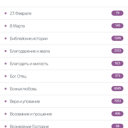
23 Февраля
79
8 Марта
145
Библейские истории
1245
Благодарение и хвала
3333
Благодать и милость
923
Бог Отец
373
Божья любовь
6045
Вера и упование
7053
Воззвание и прошение
406
Вознесение Господне
68