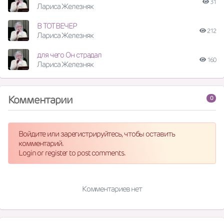
31
Лариса Железняк
В ТОТ ВЕЧЕР
212
Лариса Железняк
для чего Он страдал
160
Лариса Железняк
Комментарии
0
Войдите или зарегистрируйтесь, чтобы оставить
комментарий.
Login or register to post comments.
Комментариев нет