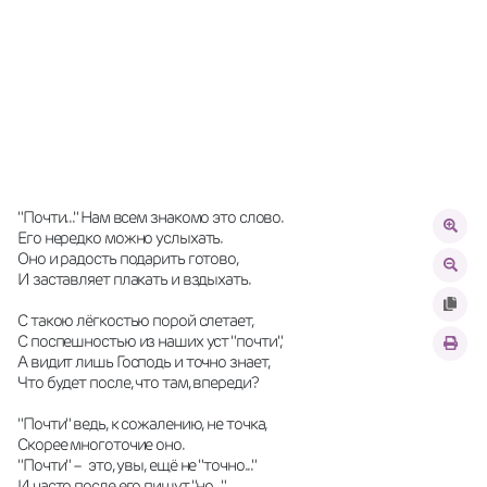
"Почти..." Нам всем знакомо это слово.
Его нередко можно услыхать.
Оно и радость подарить готово,
И заставляет плакать и вздыхать.
С такою лёгкостью порой слетает,
С поспешностью из наших уст "почти",
А видит лишь Господь и точно знает,
Что будет после, что там, впереди?
"Почти" ведь, к сожалению, не точка,
Скорее многоточие оно.
"Почти" –  это, увы, ещё не "точно..."
И часто после его пишут "но..."