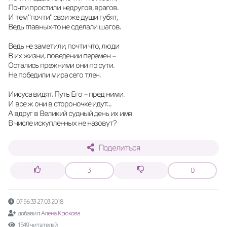
Почти простили недругов, врагов.
И тем "почти" свои же души губят,
Ведь главных-то не сделали шагов.
Ведь не заметили, почти что, люди
В их жизни, поведении перемен –
Остались прежними они по сути.
Не победили мира сего тлен.
Иисуса видят. Путь Его – пред ними.
И все ж они в стороночке идут...
А вдруг в Великий судный день их имя
В числе искупленных не назовут?
Поделиться
3
0
07:56:33 27.03.2018
добавил:
Алена Крюкова
1549 читателей