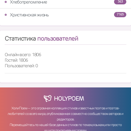
Хлебопреломление
363
Христианская жизнь
7165
Статистика
пользователей
Онлайн всего: 1806
Гостей: 1806
Пользователей: 0
HOLY
POEM
ХолиПоем — это огромная коллекция стихов известных поэтов и поэтов-
любителей со всего мира, опубликованная совместно сообществом авторов и
редакторов.
Перемещайтесь по нашей базе данных стихов по темам, языкам, или просто
ищите по ключевым словам.