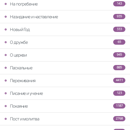
На погребение
143
Назидание и наставление
935
Новый Год
333
О дружбе
65
О церкви
945
Пасхальные
885
Переживания
4411
Писание и учение
123
Покаяние
1187
Пост и молитва
2768