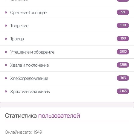
Сретение Господне
99
Творение
538
Троица
190
Утешение и ободрение
3900
Хвала и поклонение
1288
Хлебопреломление
363
Христианская жизнь
7165
Статистика
пользователей
Онлайн всего: 1949