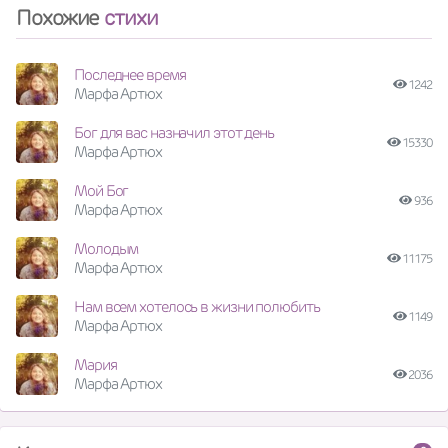
Похожие
стихи
Последнее время
1242
Марфа Артюх
Бог для вас назначил этот день
15330
Марфа Артюх
Мой Бог
936
Марфа Артюх
Молодым
11175
Марфа Артюх
Нам всем хотелось в жизни полюбить
1149
Марфа Артюх
Мария
2036
Марфа Артюх