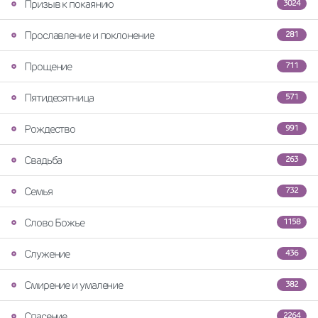
Призыв к покаянию
3024
Прославление и поклонение
281
Прощение
711
Пятидесятница
571
Рождество
991
Свадьба
263
Семья
732
Слово Божье
1158
Служение
436
Смирение и умаление
382
Спасение
2264