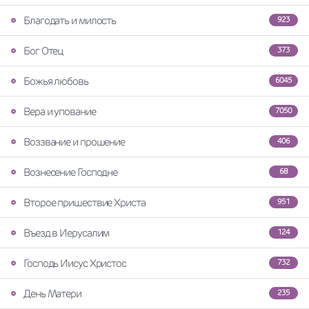
Благодать и милость
923
Бог Отец
373
Божья любовь
6045
Вера и упование
7050
Воззвание и прошение
406
Вознесение Господне
68
Второе пришествие Христа
951
Въезд в Иерусалим
124
Господь Иисус Христос
732
День Матери
235