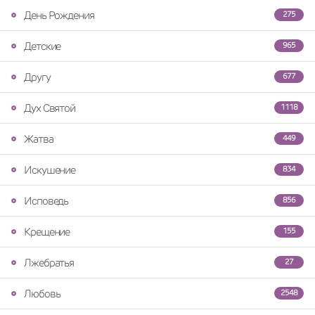
День Рождения
275
Детские
965
Другу
677
Дух Святой
1118
Жатва
449
Искушение
834
Исповедь
856
Крещение
155
Лжебратья
27
Любовь
2548