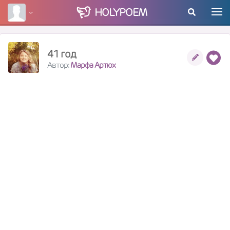
HOLY
POEM
41 год
Автор:
Марфа Артюх