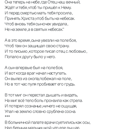
Она теперь на небе ,где Отец наш вечный,
Ждёт и тебя ,чтоб ты пришёл к Нему.
И перед смертью мать тебя просила ,
Принять Христа ,чтоб быть на небесах.
Чтоб вновь тебя сыночек увидала ,
Не на земле ,а в святых небесах."
А в это время ,сына увезли на поле боя,
Чтоб там он защищал свою страну.
И то письмо ,которое писал отец с любовью ,
Попало к другу было у него.
А сын впервые был на поле боя,
И вот когда враг начал наступать.
Он вылез из окопа,побежал на поле ,
Но в тот час пуля пробивает его грудь.
В тот миг он перестал дышать и видеть,
На миг всё тело боль пронзила как стрела.
И потерял сознанье ,ничего не ощущая,
Упал на землю словно срублена сосна.
***
В больничной палате врачи суетились как осы,
Над бедным мальчишкой ,что еле дышал.