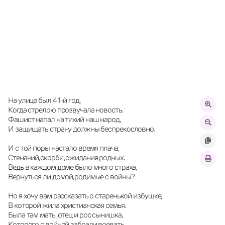
На улице был 41-й год,
Когда стрелою прозвучала новость.
Фашист напал на тихий наш народ,
И защищать страну должны беспрекословно.
И с той поры настало время плача,
Стенаний,скорби ,ожидания родных.
Ведь в каждом доме было много страха,
Вернуться ли домой,родимые с войны?
Но я хочу вам рассказать о старенькой избушке,
В которой жила христианская семья.
Была там мать ,отец и рос сынишка,
Которого с войной забрали воевать.