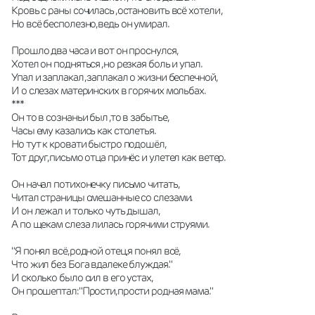
Кровь с раны сочилась ,остановить всё хотели ,
Но всё бесполезно,ведь он умирал.
Прошло два часа и вот он проснулся,
Хотел он подняться ,но резкая боль и упал.
Упал и заплакал ,заплакал о жизни беспечной,
И о слезах материнских в горячих мольбах.
***
Он то в сознаньи был ,то в забытье,
Часы ему казались как столетья.
Но тут к кровати быстро подошёл,
Тот друг,письмо отца принёс и улетел как ветер.
Он начал потихонечку письмо читать,
Читал страницы смешанные со слезами.
И он лежал и только чуть дышал,
А по щекам слеза лилась горячими струями.
"Я понял всё,родной отец,я понял всё,
Что жил без Бога вдалеке блуждая."
И сколько было сил в его устах,
Он прошептал:"Прости,прости родная мама."