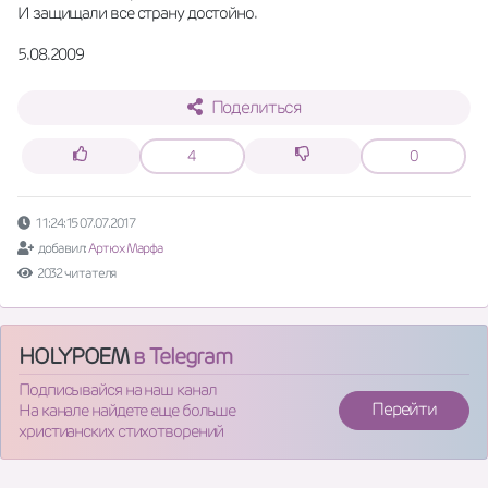
И защищали все страну достойно.
5.08.2009
Поделиться
4
0
11:24:15 07.07.2017
добавил:
Артюх Марфа
2032 читателя
HOLYPOEM
в Telegram
Подписывайся на наш канал
Перейти
На канале найдете еще больше
христианских стихотворений