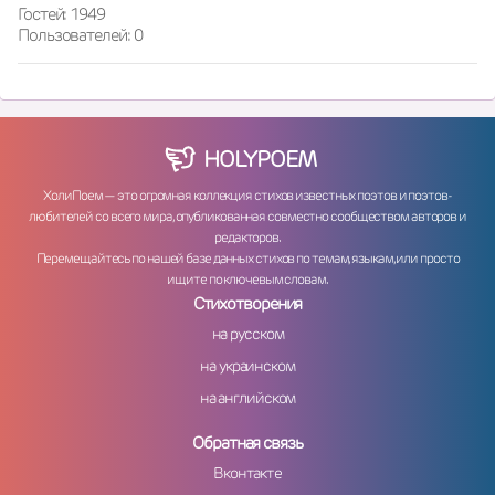
Гостей: 1949
Пользователей: 0
HOLY
POEM
ХолиПоем — это огромная коллекция стихов известных поэтов и поэтов-
любителей со всего мира, опубликованная совместно сообществом авторов и
редакторов.
Перемещайтесь по нашей базе данных стихов по темам, языкам, или просто
ищите по ключевым словам.
Стихотворения
на русском
на украинском
на английском
Обратная связь
Вконтакте