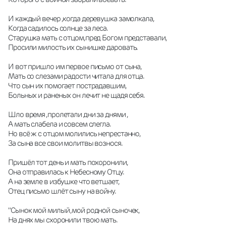
И каждый вечер ,когда деревушка замолкала,
Когда садилось солнце за леса.
Старушка мать с отцом,пред Богом представали,
Просили милость их сынишке даровать.
И вот пришло им первое письмо от сына,
Мать со слезами радости читала для отца.
Что сын их помогает пострадавшим,
Больных и раненых он лечит не щадя себя.
Шло время ,пролетали дни за днями ,
А мать слабела и совсем слегла.
Но всё ж с отцом молились непрестанно,
За сына все свои молитвы вознося.
Пришёл тот день и мать похоронили,
Она отправилась к Небесному Отцу.
А на земле в избушке что ветшает,
Отец письмо шлёт сыну на войну.
"Сынок мой милый ,мой родной сыночек,
На днях мы схоронили твою мать.