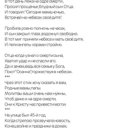
В тот день лежа на одре смерти ,
Просил прощенье ,блудный сын Отца.
И говорил:"Сегодня мама,ночью,
Встречай на небесах своё дитя".
Пробила ровно полночь на часах,
И сын закрыл глаза ,вздохнул свободно.
В тот миг приняли небеса и мать своё дитя,
И пели ангелы хорами стройно.
Отца когда узнал о смерти сына,
Хватил удар и не спасли его.
Да и зачем,ведь вся семья у Бога,
Поют" Осанна",торжествуя в небесах.
***
Чрез этот стих хочу сказать я вам,
Родные мамы,папы.
Молитвы ваши очень нам нужны,
Чтоб даже и на одре смерти,
Они к Христу нас привести могли.
***
На улице был 45-й год,
Когда стрелою прозвучала новость,
Конец войне и праздники в домах,