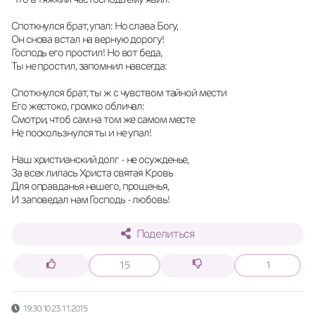
Споткнулся брат, упал: Но слава Богу, 
Он снова встал на верную дорогу! 
Господь его простил! Но вот беда, 
Ты не простил, запомнил навсегда: 
Споткнулся брат, ты ж с чувством тайной мести 
Его жестоко, громко обличал: 
Смотри, чтоб сам на том же самом месте 
Не поскользнулся ты и не упал! 
Наш христианский долг - не осужденье, 
За всех лилась Христа святая Кровь 
Для оправданья нашего, прощенья, 
И заповедал нам Господь - любовь!
Поделиться
15
1
19:30:10 23.11.2015