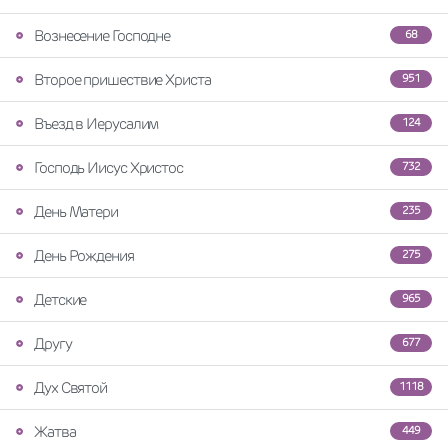
Вознесение Господне
68
Второе пришествие Христа
951
Въезд в Иерусалим
124
Господь Иисус Христос
732
День Матери
235
День Рождения
275
Детские
965
Другу
677
Дух Святой
1118
Жатва
449