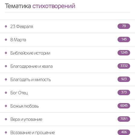
Тематика
стихотворений
23 Февраля
79
8 Марта
145
Библейские истории
1245
Благодарение и хвала
3332
Благодать и милость
923
Бог Отец
373
Божья любовь
6045
Вера и упование
7051
Воззвание и прошение
406