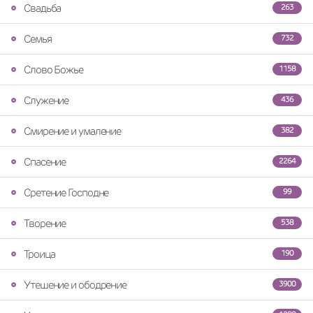
Свадьба
263
Семья
732
Слово Божье
1158
Служение
436
Смирение и умаление
382
Спасение
2264
Сретение Господне
99
Творение
538
Троица
190
Утешение и ободрение
3900