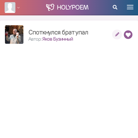
HOLY
POEM
Споткнулся брат упал
Автор:
Яков Бузинный