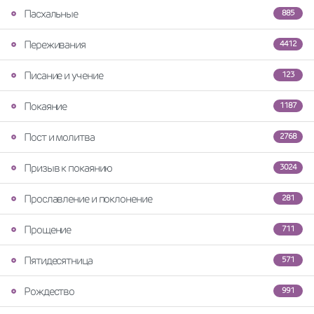
Пасхальные
885
Переживания
4412
Писание и учение
123
Покаяние
1187
Пост и молитва
2768
Призыв к покаянию
3024
Прославление и поклонение
281
Прощение
711
Пятидесятница
571
Рождество
991