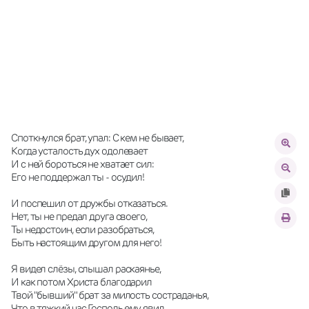
Споткнулся брат, упал: С кем не бывает, 
Когда усталость дух одолевает 
И с ней бороться не хватает сил: 
Его не поддержал ты - осудил! 
И поспешил от дружбы отказаться. 
Нет, ты не предал друга своего, 
Ты недостоин, если разобраться, 
Быть настоящим другом для него! 
Я видел слёзы, слышал раскаянье, 
И как потом Христа благодарил 
Твой "бывший" брат за милость состраданья, 
Что в тяжкий час Господь ему явил. 