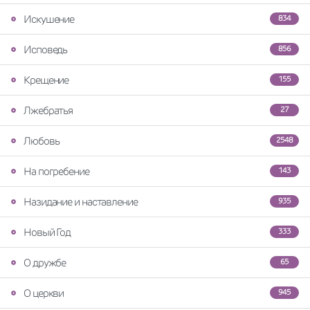
Искушение
834
Исповедь
856
Крещение
155
Лжебратья
27
Любовь
2548
На погребение
143
Назидание и наставление
935
Новый Год
333
О дружбе
65
О церкви
945