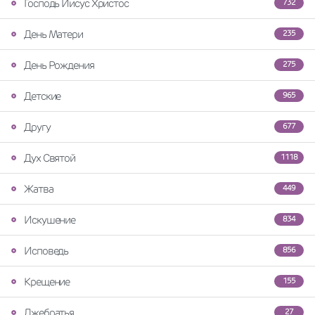
Господь Иисус Христос
732
День Матери
235
День Рождения
275
Детские
965
Другу
677
Дух Святой
1118
Жатва
449
Искушение
834
Исповедь
856
Крещение
155
Лжебратья
27