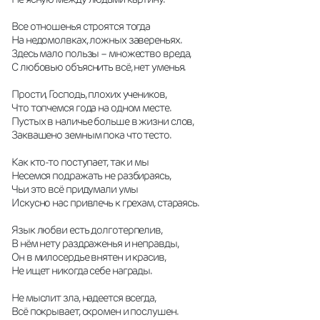
Все отношенья строятся тогда 
На недомолвках, ложных завереньях. 
Здесь мало пользы – множество вреда, 
С любовью объяснить всё, нет уменья. 
Прости, Господь, плохих учеников, 
Что топчемся года на одном месте. 
Пустых в наличье больше в жизни слов, 
Заквашено земным пока что тесто. 
Как кто-то поступает, так и мы 
Несемся подражать не разбираясь, 
Чьи это всё придумали умы 
Искусно нас привлечь к грехам, стараясь. 
Язык любви есть долготерпелив, 
В нём нету раздраженья и неправды, 
Он в милосердье внятен и красив, 
Не ищет никогда себе награды. 
Не мыслит зла, надеется всегда, 
Всё покрывает, скромен и послушен. 