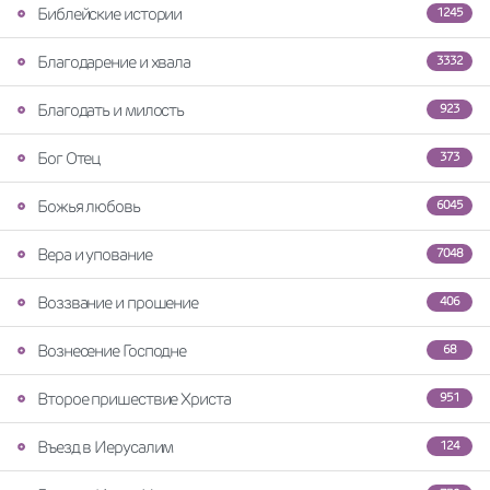
Библейские истории
1245
Благодарение и хвала
3332
Благодать и милость
923
Бог Отец
373
Божья любовь
6045
Вера и упование
7048
Воззвание и прошение
406
Вознесение Господне
68
Второе пришествие Христа
951
Въезд в Иерусалим
124