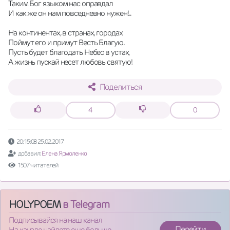
Таким Бог языком нас оправдал 
И как же он нам повседневно нужен!.. 
На континентах, в странах, городах 
Поймут его и примут Весть Благую. 
Пусть будет благодать Небес в устах, 
А жизнь пускай несет любовь святую!
Поделиться
4
0
20:15:08 25.02.2017
добавил:
Елена Ярмоленко
1507 читателей
HOLYPOEM
в Telegram
Подписывайся на наш канал
Перейти
На канале найдете еще больше