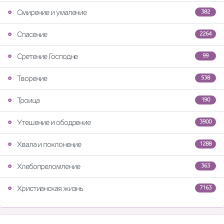
Смирение и умаление
382
Спасение
2264
Сретение Господне
99
Творение
538
Троица
190
Утешение и ободрение
3900
Хвала и поклонение
1288
Хлебопреломление
363
Христианская жизнь
7163