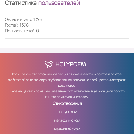
Статистика
пользователей
Онлайн всего: 1398
Гостей: 1398
Пользователей: 0
HOLY
POEM
ХолиПоем — это огромная коллекция стихов известных поэтов и поэтов-
любителей со всего мира, опубликованная совместно сообществом авторов и
редакторов.
Перемещайтесь по нашей базе данных стихов по темам, языкам, или просто
ищите по ключевым словам.
Стихотворения
на русском
на украинском
на английском