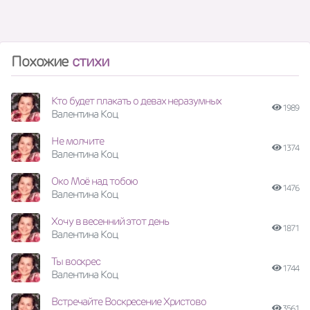
Похожие
стихи
Кто будет плакать о девах неразумных
1989
Валентина Коц
Не молчите
1374
Валентина Коц
Око Моё над тобою
1476
Валентина Коц
Хочу в весенний этот день
1871
Валентина Коц
Ты воскрес
1744
Валентина Коц
Встречайте Воскресение Христово
3561