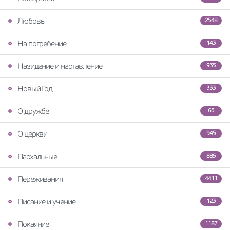
Любовь
2548
На погребение
143
Назидание и наставление
935
Новый Год
333
О дружбе
65
О церкви
945
Пасхальные
885
Переживания
4411
Писание и учение
123
Покаяние
1187