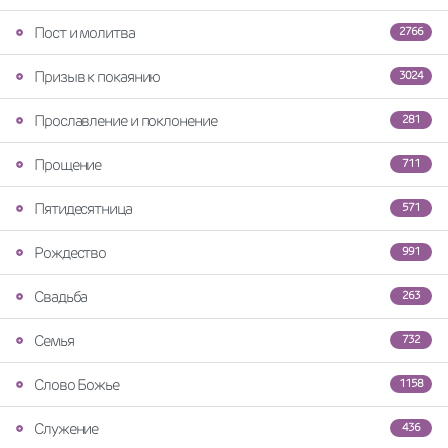
Пост и молитва
2766
Призыв к покаянию
3024
Прославление и поклонение
281
Прощение
711
Пятидесятница
571
Рождество
991
Свадьба
263
Семья
732
Слово Божье
1158
Служение
436