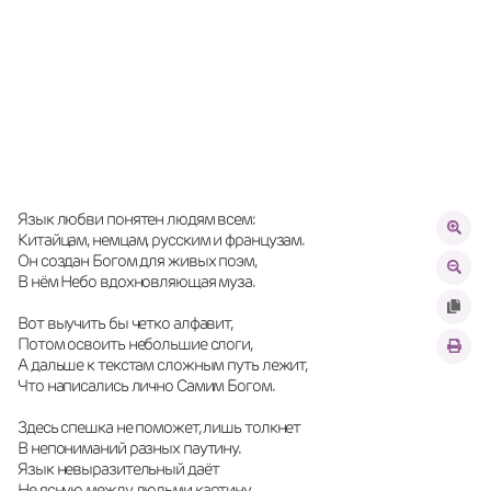
Язык любви понятен людям всем: 
Китайцам, немцам, русским и французам. 
Он создан Богом для живых поэм, 
В нём Небо вдохновляющая муза. 
Вот выучить бы четко алфавит, 
Потом освоить небольшие слоги, 
А дальше к текстам сложным путь лежит, 
Что написались лично Самим Богом. 
Здесь спешка не поможет, лишь толкнет 
В непониманий разных паутину. 
Язык невыразительный даёт 
Не ясную между людьми картину. 