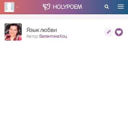
HOLY
POEM
Язык любви
Автор:
Валентина Коц