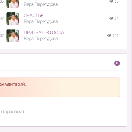
05
35
Вера Перегудова
СЧАСТЬЕ
47
31
Вера Перегудова
ПРИТЧА ПРО ОСЛА
07
347
Вера Перегудова
0
комментарий.
нтариев нет