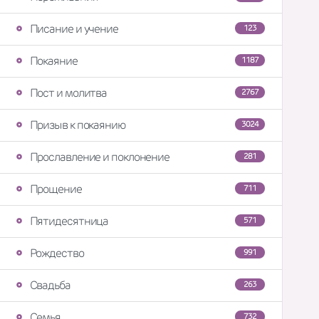
Писание и учение
123
Покаяние
1187
Пост и молитва
2767
Призыв к покаянию
3024
Прославление и поклонение
281
Прощение
711
Пятидесятница
571
Рождество
991
Свадьба
263
Семья
732