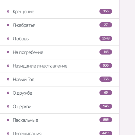
Крещение
155
Лжебратья
27
Любовь
2548
На погребение
143
Назидание и наставление
935
Новый Год
333
О дружбе
65
О церкви
945
Пасхальные
885
Переживания
4411