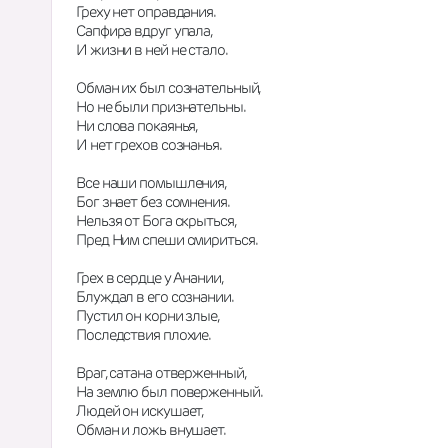
Греху нет оправдания.  
Сапфира вдруг упала,  
И жизни в ней не стало.  
Обман их был сознательный,  
Но не были признательны.  
Ни слова покаянья,  
И нет грехов сознанья.  
Все наши помышления,  
Бог знает без сомнения.  
Нельзя от Бога скрыться,  
Пред Ним спеши смириться.  
Грех в сердце у Анании,  
Блуждал в его сознании.  
Пустил он корни злые,  
Последствия плохие.  
Враг, сатана отверженный,  
На землю был поверженный.  
Людей он искушает,  
Обман и ложь внушает.  