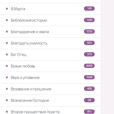
8 Марта
145
Библейские истории
1245
Благодарение и хвала
3332
Благодать и милость
923
Бог Отец
373
Божья любовь
6045
Вера и упование
7049
Воззвание и прошение
406
Вознесение Господне
68
Второе пришествие Христа
951