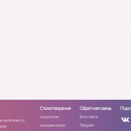
Стихотворения
Обратная связь
Подп
на русском
Вконтакте
ов-любителей со
на украинском
Telegram
ров.