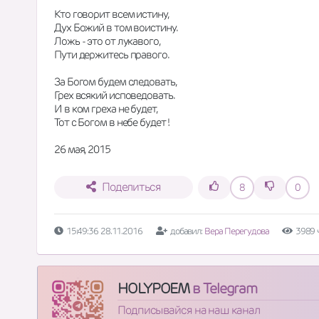
Кто говорит всем истину,  
Дух Божий в том воистину.  
Ложь - это от лукавого,  
Пути держитесь правого.  
За Богом будем следовать,  
Грех всякий исповедовать.  
И в ком греха не будет,  
Тот с Богом в небе будет !  
26 мая, 2015
Поделиться
8
0
15:49:36 28.11.2016
добавил:
Вера Перегудова
3989 
HOLYPOEM
в Telegram
Подписывайся на наш канал