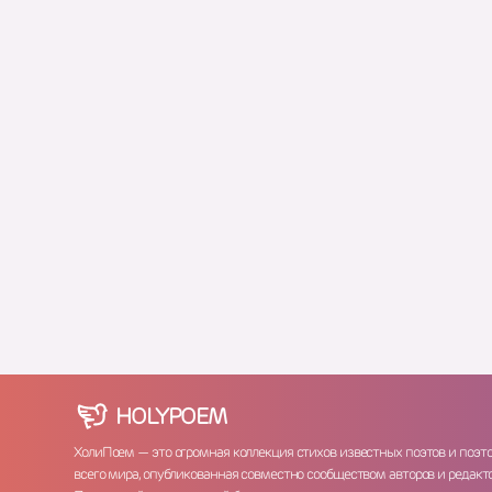
HOLY
POEM
ХолиПоем — это огромная коллекция стихов известных поэтов и поэт
всего мира, опубликованная совместно сообществом авторов и редакто