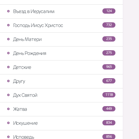
Въезд в Иерусалим
124
Господь Иисус Христос
732
День Матери
235
День Рождения
275
Детские
965
Другу
677
Дух Святой
1118
Жатва
449
Искушение
834
Исповедь
856