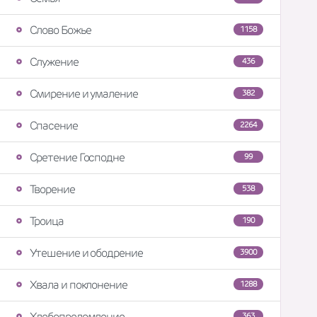
Слово Божье
1158
Служение
436
Смирение и умаление
382
Спасение
2264
Сретение Господне
99
Творение
538
Троица
190
Утешение и ободрение
3900
Хвала и поклонение
1288
Хлебопреломление
363