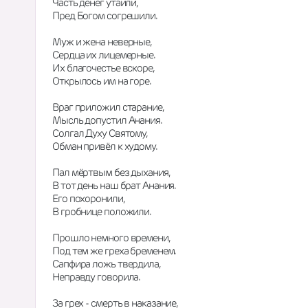
Часть денег утаили,  
Пред Богом согрешили.  
Муж и жена неверные,  
Сердца их лицемерные.  
Их благочестье вскоре,  
Открылось им на горе.  
Враг приложил старание,  
Мысль допустил Анания.  
Солгал Духу Святому,  
Обман привёл к худому.  
Пал мёртвым без дыхания,  
В тот день наш брат Анания.  
Его похоронили,  
В гробнице положили.  
Прошло немного времени,  
Под тем же греха бременем.  
Сапфира ложь твердила,  
Неправду говорила.  
За грех - смерть в наказание,  