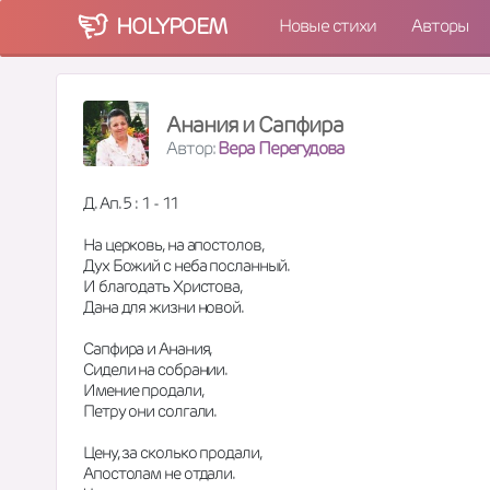
HOLY
POEM
Новые стихи
Авторы
Анания и Сапфира
Автор:
Вера Перегудова
Д. Ап. 5 : 1 - 11  
На церковь, на апостолов,  
Дух Божий с неба посланный.  
И благодать Христова,  
Дана для жизни новой.  
Сапфира и Анания,  
Сидели на собрании.  
Имение продали,  
Петру они солгали.  
Цену, за сколько продали,  
Апостолам не отдали.  