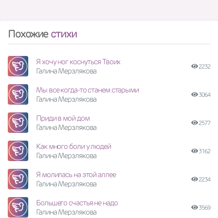
Похожие
стихи
Я хочу ног коснуться Твоих
2232
Галина Мерзлякова
Мы все когда-то станем старыми
3064
Галина Мерзлякова
Приди в мой дом
2577
Галина Мерзлякова
Как много боли у людей
3162
Галина Мерзлякова
Я молилась на этой аллее
2234
Галина Мерзлякова
Большего счастья не надо
3569
Галина Мерзлякова