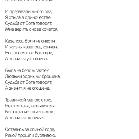
И предавали много раз,
Я стыла в одиночестве.
Судьба от Бога говорят,
Мне верить снова хочется.
Казалось, боли не снести,
И жизнь, казалось, кончена.
Но говорят: от Бога дни,
А значит, я устойчива.
Была на белом свете я
Людьми родными брошена.
Судьба от Бога говорят,
А значит, я не скошена.
Травинкой малою стою,
Не стоптана, не выжжена.
Бог охраняет жизнь мою,
А значит, я любимая.
Остались за спиной года,
Рекой прошли бурливою.