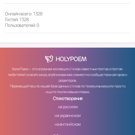
Онлайн всего: 1328
Гостей: 1328
Пользователей: 0
HOLY
POEM
ХолиПоем — это огромная коллекция стихов известных поэтов и поэтов-
любителей со всего мира, опубликованная совместно сообществом авторов и
редакторов.
Перемещайтесь по нашей базе данных стихов по темам, языкам, или просто
ищите по ключевым словам.
Стихотворения
на русском
на украинском
на английском