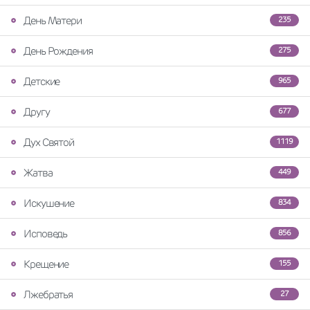
День Матери
235
День Рождения
275
Детские
965
Другу
677
Дух Святой
1119
Жатва
449
Искушение
834
Исповедь
856
Крещение
155
Лжебратья
27