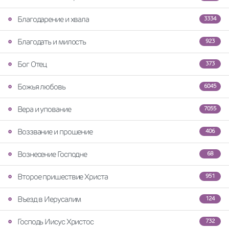
Благодарение и хвала
3334
Благодать и милость
923
Бог Отец
373
Божья любовь
6045
Вера и упование
7055
Воззвание и прошение
406
Вознесение Господне
68
Второе пришествие Христа
951
Въезд в Иерусалим
124
Господь Иисус Христос
732