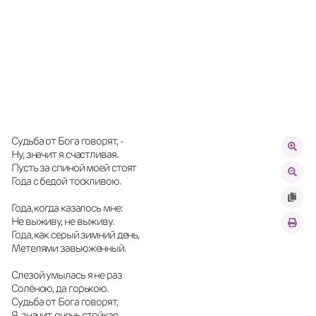
Судьба от Бога говорят, -
Ну, значит я счастливая.
Пусть за спиной моей стоят
Года с бедой тоскливою.
Года, когда казалось мне:
Не выживу, не выживу.
Года, как серый зимний день,
Метелями завьюженный.
Слезой умылась я не раз
Солёною, да горькою.
Судьба от Бога говорят,
Я, значит, очень стойкая.