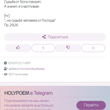
Судьба от Бога говорят,
А значит, я счастливая.
[hr]
"...но судьба человека от Господа"
Пр. 29:26
Поделиться
5
0
23:52:57 22.11.2015
добавил:
Наталия Воробьева
3017 читателей
HOLYPOEM
в Telegram
Подписывайся на наш канал
Перейти
На канале найдете еще больше
христианских стихотворений