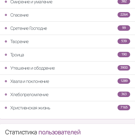
Смирение и умаление
382
Спасение
2264
Сретение Господне
99
Творение
539
Троица
190
Утешение и ободрение
3900
Хвала и поклонение
1289
Хлебопреломление
363
Христианская жизнь
7165
Статистика
пользователей