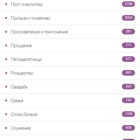
Пост и молитва
2768
Призыв к покаянию
3024
Прославление и поклонение
281
Прощение
711
Пятидесятница
571
Рождество
991
Свадьба
263
Семья
732
Слово Божье
1159
Служение
436