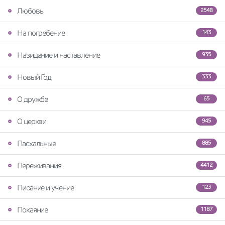
Любовь
2548
На погребение
143
Назидание и наставление
935
Новый Год
333
О дружбе
65
О церкви
945
Пасхальные
885
Переживания
4412
Писание и учение
123
Покаяние
1187