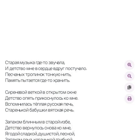
Старая музыка где-то звучала,
И детство мне в сердце вдруг постучало.
Песчаных тропинок тонкую нить,
Память пытается где-то хранить.
Сиреневой веткой в открытом окне
Детство опять прикоснулось ко мне.
Вспомнилась тёплая русская печь,
Старенькой бабушки вятская речь.
Запахом блинным в старой избе,
Детство вернулось снова ко мне,
Ягодой сладкой, душистой, лесной,
Запахом сена, корзинкой грибной.