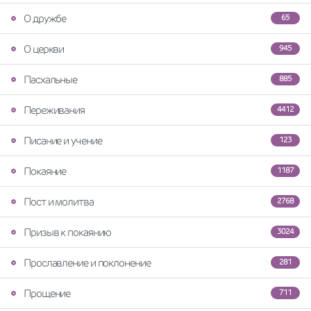
О дружбе
65
О церкви
945
Пасхальные
885
Переживания
4412
Писание и учение
123
Покаяние
1187
Пост и молитва
2768
Призыв к покаянию
3024
Прославление и поклонение
281
Прощение
711