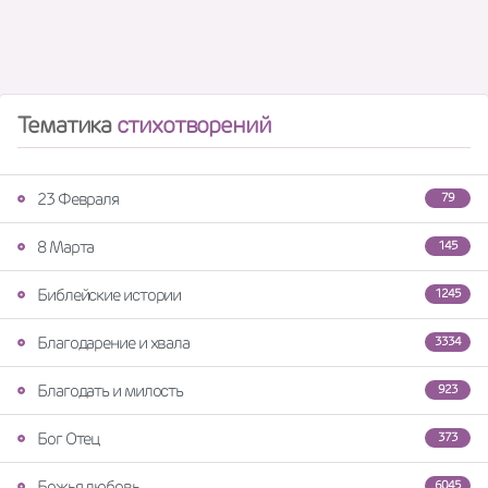
Тематика
стихотворений
23 Февраля
79
8 Марта
145
Библейские истории
1245
Благодарение и хвала
3334
Благодать и милость
923
Бог Отец
373
Божья любовь
6045