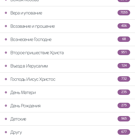
Вера и упование
7055
Воззвание и прошение
406
Вознесение Господне
68
Второе пришествие Христа
951
Въезд в Иерусалим
124
Господь Иисус Христос
732
День Матери
235
День Рождения
275
Детские
965
Другу
677