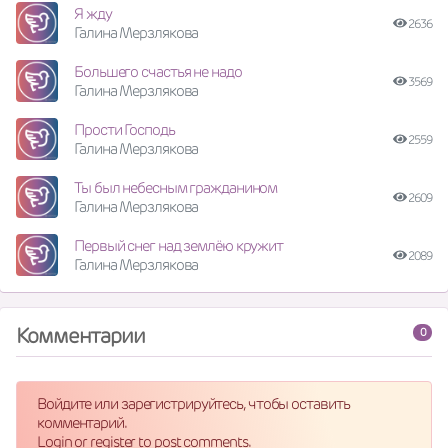
Я жду
2636
Галина Мерзлякова
Большего счастья не надо
3569
Галина Мерзлякова
Прости Господь
2559
Галина Мерзлякова
Ты был небесным гражданином
2609
Галина Мерзлякова
Первый снег над землёю кружит
2089
Галина Мерзлякова
Комментарии
0
Войдите или зарегистрируйтесь, чтобы оставить
комментарий.
Login or register to post comments.