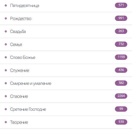
Пятидесятница
571
Рождество
991
Свадьба
263
Семья
732
Слово Божье
1159
Служение
436
Смирение и умаление
382
Спасение
2264
Сретение Господне
99
Творение
539