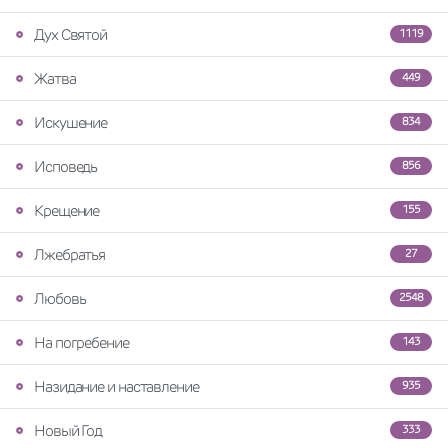
Дух Святой
1119
Жатва
449
Искушение
834
Исповедь
856
Крещение
155
Лжебратья
27
Любовь
2548
На погребение
143
Назидание и наставление
935
Новый Год
333