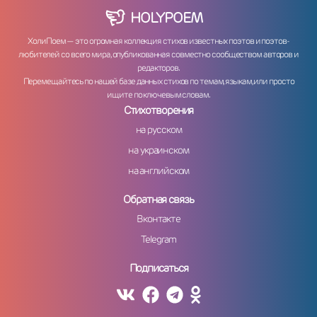
HOLY
POEM
ХолиПоем — это огромная коллекция стихов известных поэтов и поэтов-
любителей со всего мира, опубликованная совместно сообществом авторов и
редакторов.
Перемещайтесь по нашей базе данных стихов по темам, языкам, или просто
ищите по ключевым словам.
Стихотворения
на русском
на украинском
на английском
Обратная связь
Вконтакте
Telegram
Подписаться