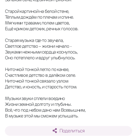
Старой картиной на белой стене,
Тёплым дождём по плечам и спине.
Мягкими травами, полем цветов,
Ещё криком детских, речных голосов.
Старая музыка где-то звучала,
Светлое детство – жизни начало -
Звуками нежными сердца коснулось,
Оно потеплело и вдруг улыбнулось.
Ниточкой тонкой легло по канве,
Счастливое детство в далёком селе.
Ниточкой тонкой связало узлом
Детство, и юность, и старость потом.
Музыки звуки сплели воедино
Жизни земной долготу и глубины.
Всё, что под небом дано нам Всевышним,
В музыке этой мы сможем услышать.
Поделиться