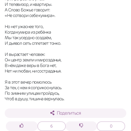
И телевизор, и квартиры.
А Слово Божье говорит:
«Не сотвори себе кумира».
Но нет ужаснее того,
Когда кумира из ребёнка
Мы так усердно создаём,
И дьявол сеть сплетает тонко.
И вырастает человек:
Он центр земли и мирозданья,
В нём даже веры в Бога нет,
Нет ни любви, ни состраданья.
Я в этот вечер помолюсь
За тех, с кем я соприкоснулась.
По зимним улицам пройдусь,
Чтоб в душу, тишина вернулась.
Поделиться
6
0