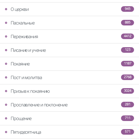
О церкви
945
Пасхальные
885
Переживания
4412
Писание и учение
123
Покаяние
1187
Пост и молитва
2768
Призыв к покаянию
3024
Прославление и поклонение
281
Прощение
711
Пятидесятница
571