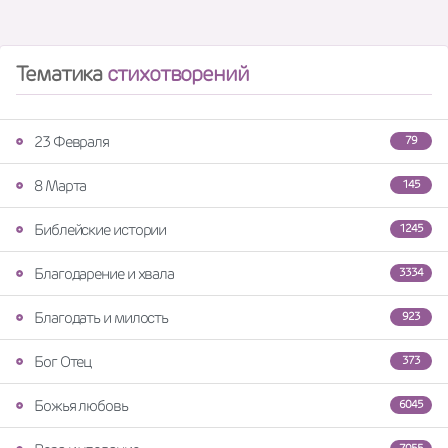
Тематика
стихотворений
23 Февраля
79
8 Марта
145
Библейские истории
1245
Благодарение и хвала
3334
Благодать и милость
923
Бог Отец
373
Божья любовь
6045