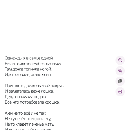
Однажды я в семье одной
Была свидетелем безгласным:
Там дочка топнула ногой,
И, кто хозяин, стало ясно.
Пришло в движенье всё вокруг,
И заметалась даже кошка.
Дед, папа, мама подают
Всё, что потребовала крошка.
А ей не то всё и не так:
Не ту несёт отец котлету,
Не то кладёт печенье мать,
И дед не ту даёт салфетку.