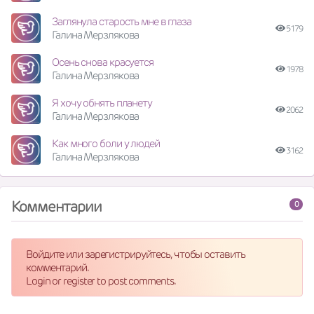
Заглянула старость мне в глаза
5179
Галина Мерзлякова
Осень снова красуется
1978
Галина Мерзлякова
Я хочу обнять планету
2062
Галина Мерзлякова
Как много боли у людей
3162
Галина Мерзлякова
Комментарии
0
Войдите или зарегистрируйтесь, чтобы оставить
комментарий.
Login or register to post comments.