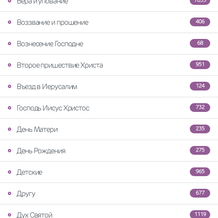
Вера и упование
7055
Воззвание и прошение
406
Вознесение Господне
68
Второе пришествие Христа
951
Въезд в Иерусалим
124
Господь Иисус Христос
732
День Матери
235
День Рождения
275
Детские
965
Другу
677
Дух Святой
1119