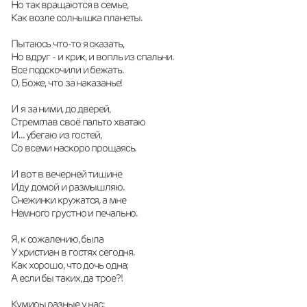
Но так вращаются в семье,
Как возле солнышка планеты.
Пытаюсь что-то я сказать,
Но вдруг - и крик, и вопль из спальни.
Все подскочили и бежать.
О, Боже, что за наказанье!
И я за ними, до дверей,
Стремглав своё пальто хватаю
И... убегаю из гостей,
Со всеми наскоро прощаясь.
И вот в вечерней тишине
Иду домой и размышляю.
Снежинки кружатся, а мне
Немного грустно и печально.
Я, к сожалению, была
У христиан в гостях сегодня.
Как хорошо, что дочь одна;
А если бы таких, да трое?!
Кумиры разные у нас: