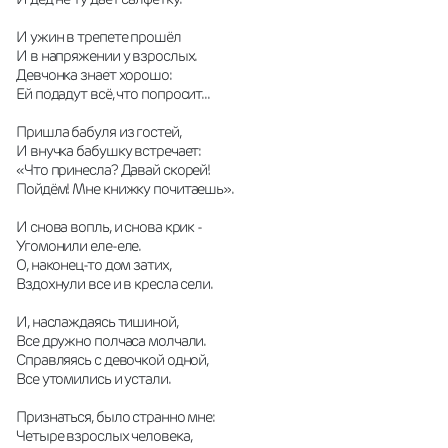
И ужин в трепете прошёл
И в напряжении у взрослых.
Девчонка знает хорошо:
Ей подадут всё, что попросит...
Пришла бабуля из гостей,
И внучка бабушку встречает:
«Что принесла? Давай скорей!
Пойдём! Мне книжку почитаешь».
И снова вопль, и снова крик -
Угомонили еле-еле.
О, наконец-то дом затих,
Вздохнули все и в кресла сели.
И, наслаждаясь тишиной,
Все дружно полчаса молчали.
Справляясь с девочкой одной,
Все утомились и устали.
Признаться, было странно мне:
Четыре взрослых человека,