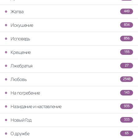
Жатва
449
Искушение
834
Исповедь
856
Крещение
155
Лжебратья
27
Любовь
2548
На погребение
143
Назидание и наставление
935
Новый Год
333
О дружбе
65