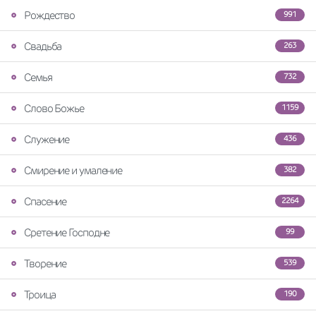
Рождество
991
Свадьба
263
Семья
732
Слово Божье
1159
Служение
436
Смирение и умаление
382
Спасение
2264
Сретение Господне
99
Творение
539
Троица
190