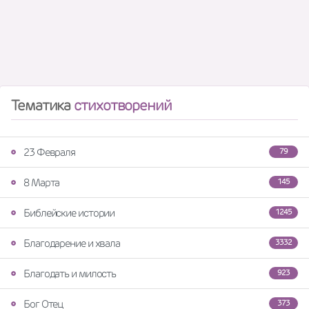
Тематика
стихотворений
23 Февраля
79
8 Марта
145
Библейские истории
1245
Благодарение и хвала
3332
Благодать и милость
923
Бог Отец
373