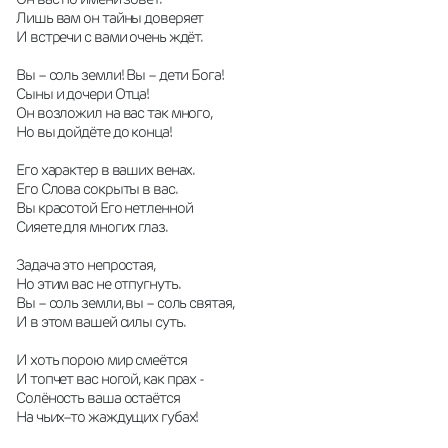
Лишь вам он тайны доверяет
И встречи с вами очень ждёт.
Вы – соль земли! Вы – дети Бога!
Сыны и дочери Отца!
Он возложил на вас так много,
Но вы дойдёте до конца!
Его характер в ваших венах.
Его Слова сокрыты в вас.
Вы красотой Его нетленной
Сияете для многих глаз.
Задача это непростая,
Но этим вас не отпугнуть.
Вы – соль земли, вы – соль святая,
И в этом вашей силы суть.
И хоть порою мир смеётся
И топчет вас ногой, как прах -
Солёность ваша остаётся 
На чьих–то жаждущих губах!