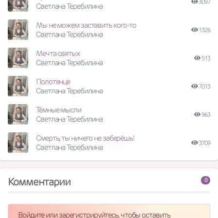
3097
Светлана Теребилина
Мы не можем заставить кого-то
1326
Светлана Теребилина
Мечта святых
513
Светлана Теребилина
Полотенце
7013
Светлана Теребилина
Тёмные мысли
963
Светлана Теребилина
Смерть, ты ничего не заберёшь!
3709
Светлана Теребилина
Комментарии
0
Войдите или зарегистрируйтесь, чтобы оставить