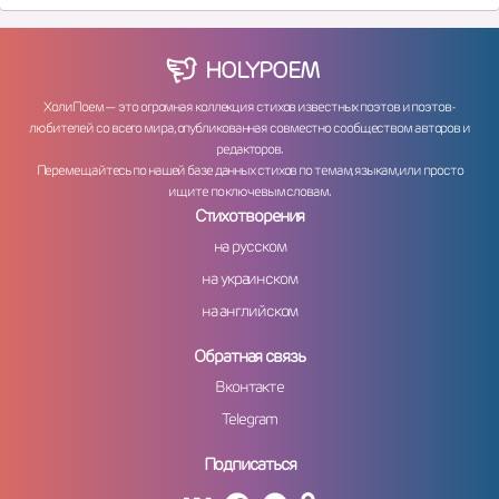
HOLY
POEM
ХолиПоем — это огромная коллекция стихов известных поэтов и поэтов-
любителей со всего мира, опубликованная совместно сообществом авторов и
редакторов.
Перемещайтесь по нашей базе данных стихов по темам, языкам, или просто
ищите по ключевым словам.
Стихотворения
на русском
на украинском
на английском
Обратная связь
Вконтакте
Telegram
Подписаться