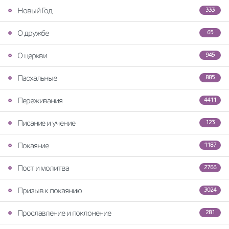
Новый Год
333
О дружбе
65
О церкви
945
Пасхальные
885
Переживания
4411
Писание и учение
123
Покаяние
1187
Пост и молитва
2766
Призыв к покаянию
3024
Прославление и поклонение
281