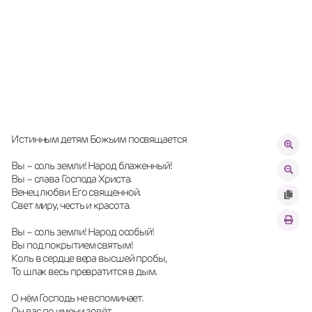
Истинным детям Божьим посвящается
Вы – соль земли! Народ блаженный!
Вы – слава Господа Христа.
Венец любви Его священной.
Свет миру, честь и красота.
Вы – соль земли! Народ особый!
Вы под покрытием святым!
Коль в сердце вера высшей пробы,
То шлак весь превратится в дым.
О нём Господь не вспоминает.
Он вас по имени зовёт.