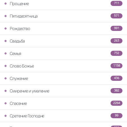
Прощение
711
Пятидесятница
571
Рождество
991
Свадьба
263
Семья
732
Слово Божье
1158
Служение
436
Смирение и умаление
382
Спасение
2264
Сретение Господне
99