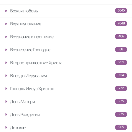
Божья любовь
6045
Вера и упование
7048
Воззвание и прошение
406
Вознесение Господне
68
Второе пришествие Христа
951
Въезд в Иерусалим
124
Господь Иисус Христос
732
День Матери
235
День Рождения
275
Детские
965