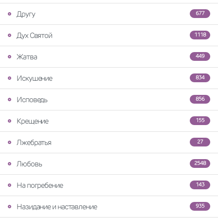
Другу
677
Дух Святой
1118
Жатва
449
Искушение
834
Исповедь
856
Крещение
155
Лжебратья
27
Любовь
2548
На погребение
143
Назидание и наставление
935