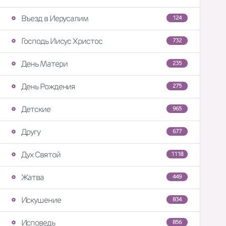
Въезд в Иерусалим
124
Господь Иисус Христос
732
День Матери
235
День Рождения
275
Детские
965
Другу
677
Дух Святой
1118
Жатва
449
Искушение
834
Исповедь
856