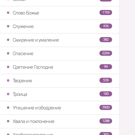
Слово Божье
1159
Служение
436
Смирение и умаление
382
Спасение
2264
Сретение Господне
99
Творение
539
Троица
190
Утешение и ободрение
3900
Хвала и поклонение
1288
Хлебопреломление
363