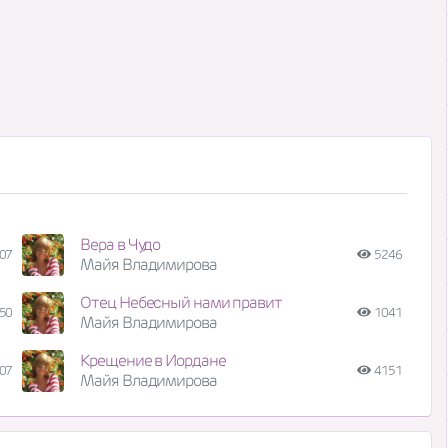
Вера в Чудо
07
5246
Майя Владимирова
Отец Небесный нами правит
50
1041
Майя Владимирова
Крещение в Иордане
07
4151
Майя Владимирова