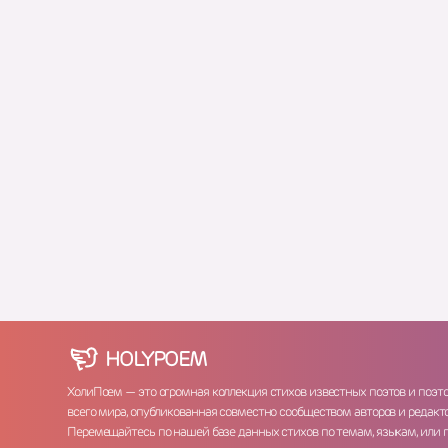
HOLY
POEM
ХолиПоем — это огромная коллекция стихов известных поэтов и поэт
всего мира, опубликованная совместно сообществом авторов и редакто
Перемещайтесь по нашей базе данных стихов по темам, языкам, или 