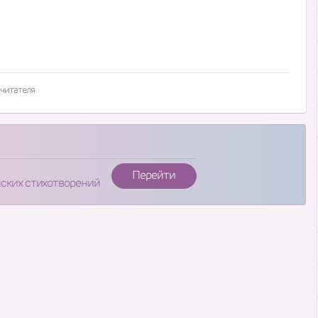
 читателя
Перейти
нских стихотворений