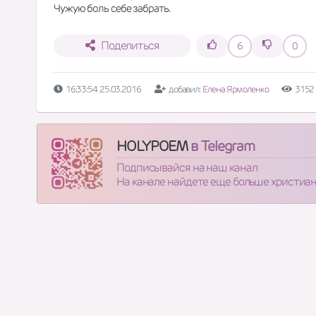
Чужую боль себе забрать.
Поделиться
6
0
16:33:54 25.03.2016
добавил:
Елена Ярмоленко
3152
HOLYPOEM
в Telegram
Подписывайся на наш канал
На канале найдете еще больше христиа