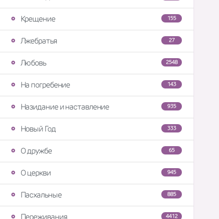
Крещение
155
Лжебратья
27
Любовь
2548
На погребение
143
Назидание и наставление
935
Новый Год
333
О дружбе
65
О церкви
945
Пасхальные
885
Переживания
4412