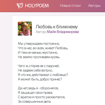
HOLY
POEM
Новые стихи
Авторы
Любовь к ближнему
Автор:
Майя Владимирова
Мы утверждаем постоянно,
Что в нас, во всех, живет Любовь,
И тем не менье, неустанно,
На землю проливаем кровь.
Чего ж, стерев ее с ладоней,
Не задаем себе вопрос,
Я что же, действовал с любовью?
А может быть, добро принес?
Да нет, ведь я - оборонялся,
Я защищал свои права,
С врагом я просто расквитался,
За совершенные дела.