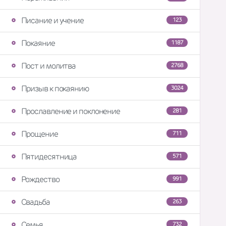
Писание и учение
123
Покаяние
1187
Пост и молитва
2768
Призыв к покаянию
3024
Прославление и поклонение
281
Прощение
711
Пятидесятница
571
Рождество
991
Свадьба
263
Семья
732