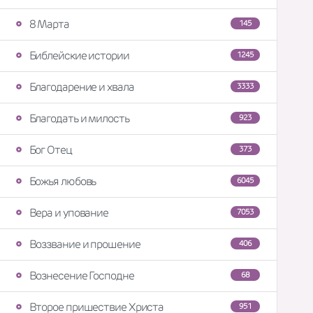
8 Марта
145
Библейские истории
1245
Благодарение и хвала
3333
Благодать и милость
923
Бог Отец
373
Божья любовь
6045
Вера и упование
7053
Воззвание и прошение
406
Вознесение Господне
68
Второе пришествие Христа
951