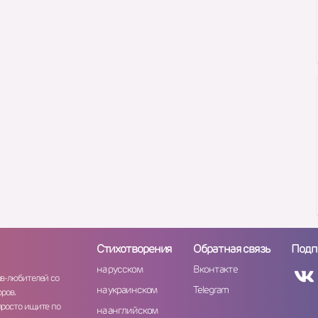
Стихотворения
Обратная связь
Подп
на русском
Вконтакте
ов-любителей со
на украинском
Telegram
ров.
просто ищите по
на английском