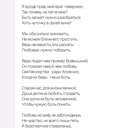
Я вроде прав, мой враг повержен,
Так почему не легче мне?
Быть может нужно разобраться
Хоть чуточку в своей вине?
Мы оба сильно виноваты,
Не можем ближнего простить.
Ведь ненависти, зла раскаты
Любовью нужно победить.
Ведь подал нам пример Всевышний,
Он показал нам, в чем любовь,
Святая жертва - ради  ближних,
Когда их беды - наша боль.
Спасая нас, для жизни вечной,
Душа должна любить, страдать,
Она должна быть человечной,
Чтобы чужую боль понять.
Любовь не миф, не заблужденье,
Не чувство, их всего лишь пять,
А безответное стремленье,