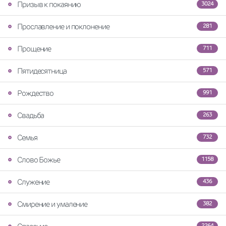
Призыв к покаянию
3024
Прославление и поклонение
281
Прощение
711
Пятидесятница
571
Рождество
991
Свадьба
263
Семья
732
Слово Божье
1158
Служение
436
Смирение и умаление
382
2264