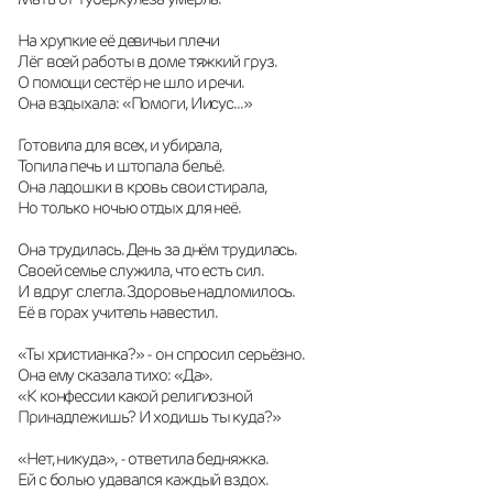
На хрупкие её девичьи плечи 
Лёг всей работы в доме тяжкий груз. 
О помощи сестёр не шло и речи. 
Она вздыхала: «Помоги, Иисус...» 
Готовила для всех, и убирала, 
Топила печь и штопала бельё. 
Она ладошки в кровь свои стирала, 
Но только ночью отдых для неё. 
Она трудилась. День за днём трудилась. 
Своей семье служила, что есть сил. 
И вдруг слегла. Здоровье надломилось. 
Её в горах учитель навестил. 
«Ты христианка?» - он спросил серьёзно. 
Она ему сказала тихо: «Да». 
«К конфессии какой религиозной 
Принадлежишь? И ходишь ты куда?» 
«Нет, никуда», - ответила бедняжка. 
Ей с болью удавался каждый вздох. 