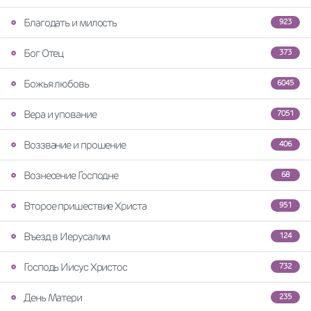
Благодать и милость
923
Бог Отец
373
Божья любовь
6045
Вера и упование
7051
Воззвание и прошение
406
Вознесение Господне
68
Второе пришествие Христа
951
Въезд в Иерусалим
124
Господь Иисус Христос
732
День Матери
235