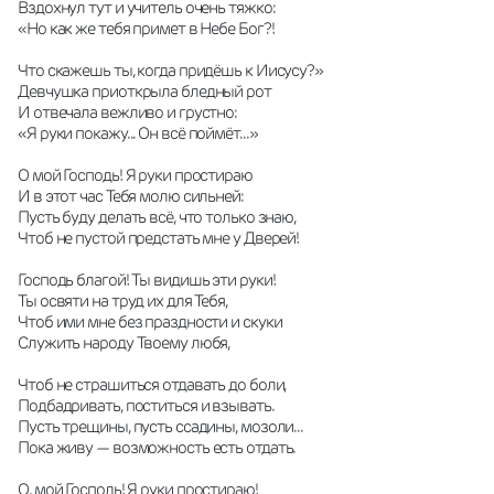
Вздохнул тут и учитель очень тяжко: 
«Но как же тебя примет в Небе Бог?! 
Что скажешь ты, когда придёшь к Иисусу?» 
Девчушка приоткрыла бледный рот 
И отвечала вежливо и грустно: 
«Я руки покажу... Он всё поймёт...»  
О мой Господь! Я руки простираю 
И в этот час Тебя молю сильней: 
Пусть буду делать всё, что только знаю, 
Чтоб не пустой предстать мне у Дверей! 
Господь благой! Ты видишь эти руки! 
Ты освяти на труд их для Тебя, 
Чтоб ими мне без праздности и скуки 
Служить народу Твоему любя, 
Чтоб не страшиться отдавать до боли, 
Подбадривать, поститься и взывать. 
Пусть трещины, пусть ссадины, мозоли... 
Пока живу — возможность есть отдать. 
О, мой Господь! Я руки простираю! 