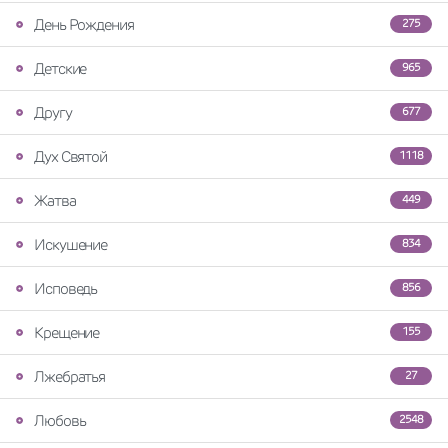
День Рождения
275
Детские
965
Другу
677
Дух Святой
1118
Жатва
449
Искушение
834
Исповедь
856
Крещение
155
Лжебратья
27
Любовь
2548