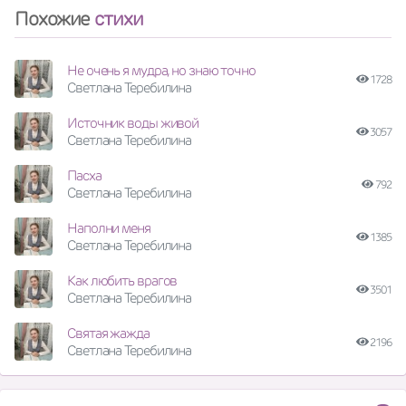
Похожие
стихи
Не очень я мудра, но знаю точно
1728
Светлана Теребилина
Источник воды живой
3057
Светлана Теребилина
Пасха
792
Светлана Теребилина
Наполни меня
1385
Светлана Теребилина
Как любить врагов
3501
Светлана Теребилина
Святая жажда
2196
Светлана Теребилина