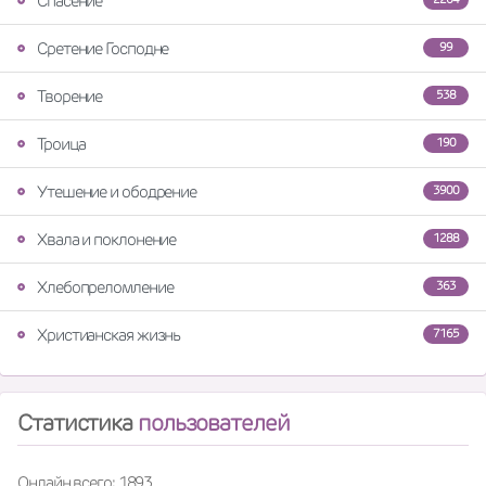
Спасение
Сретение Господне
99
Творение
538
Троица
190
Утешение и ободрение
3900
Хвала и поклонение
1288
Хлебопреломление
363
Христианская жизнь
7165
Статистика
пользователей
Онлайн всего: 1893