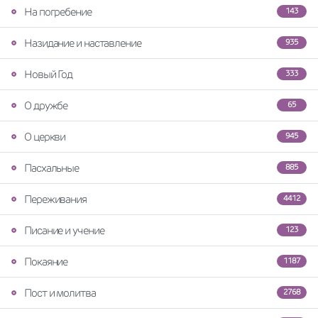
На погребение
143
Назидание и наставление
935
Новый Год
333
О дружбе
65
О церкви
945
Пасхальные
885
Переживания
4412
Писание и учение
123
Покаяние
1187
Пост и молитва
2768