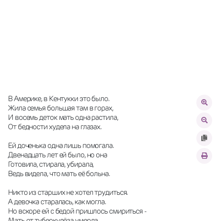
В Америке, в Кентукки это было. 
Жила семья большая там в горах, 
И восемь деток мать одна растила, 
От бедности худела на глазах. 
Ей доченька одна лишь помогала. 
Двенадцать лет ей было, но она 
Готовила, стирала, убирала, 
Ведь видела, что мать её больна. 
Никто из старших не хотел трудиться. 
А девочка старалась, как могла. 
Но вскоре ей с бедой пришлось смириться - 
Мать от туберкулёза умерла. 