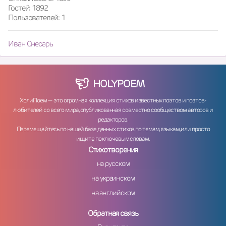
Гостей: 1892
Пользователей: 1
Иван Снесарь
HOLY
POEM
ХолиПоем — это огромная коллекция стихов известных поэтов и поэтов-
любителей со всего мира, опубликованная совместно сообществом авторов и
редакторов.
Перемещайтесь по нашей базе данных стихов по темам, языкам, или просто
ищите по ключевым словам.
Стихотворения
на русском
на украинском
на английском
Обратная связь