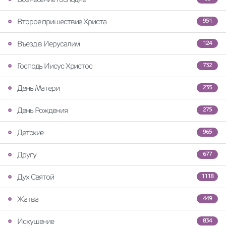
Второе пришествие Христа
951
Въезд в Иерусалим
124
Господь Иисус Христос
732
День Матери
235
День Рождения
275
Детские
965
Другу
677
Дух Святой
1118
Жатва
449
Искушение
834