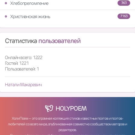
Хлебопреломление
363
Христианская жизнь
7163
Статистика
пользователей
Онлайн всего: 1222
Гостей: 1221
Пользователей: 1
Натали Макаревич
HOLY
POEM
ХолиПоем — это огромная коллекция стихов известных поэтов и поэтов-
любителей со всего мира, опубликованная совместно сообществом авторов и
редакторов.