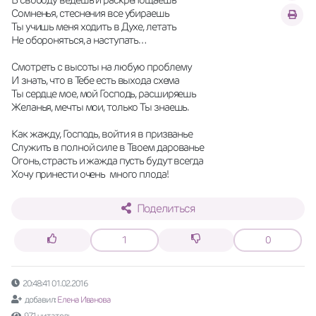
Сомненья, стеснения все убираешь 
Ты учишь меня ходить в Духе, летать 
Не обороняться, а наступать… 
Смотреть с высоты на любую проблему 
И знать, что в Тебе есть выхода схема 
Ты сердце мое, мой Господь, расширяешь 
Желанья, мечты мои, только Ты знаешь. 
Как жажду, Господь, войти я в призванье 
Служить в полной силе в Твоем дарованье 
Огонь, страсть и жажда пусть будут всегда 
Хочу принести очень  много плода!
Поделиться
1
0
20:48:41 01.02.2016
добавил:
Елена Иванова
971 читатель