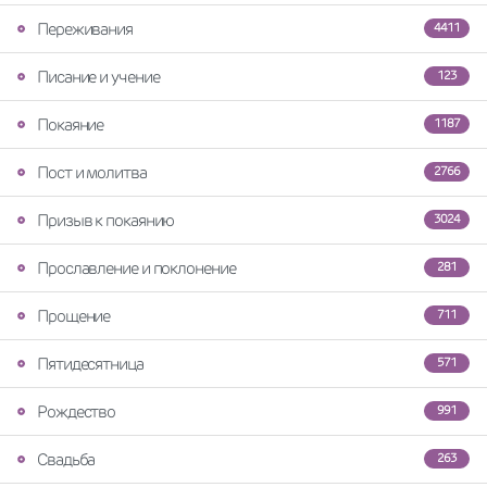
Переживания
4411
Писание и учение
123
Покаяние
1187
Пост и молитва
2766
Призыв к покаянию
3024
Прославление и поклонение
281
Прощение
711
Пятидесятница
571
Рождество
991
Свадьба
263