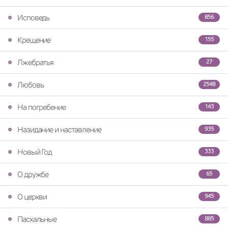
Исповедь
856
Крещение
155
Лжебратья
27
Любовь
2548
На погребение
143
Назидание и наставление
935
Новый Год
333
О дружбе
65
О церкви
945
Пасхальные
885