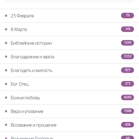
23 Февраля
79
8 Марта
145
Библейские истории
1245
Благодарение и хвала
3332
Благодать и милость
923
Бог Отец
373
Божья любовь
6045
Вера и упование
7048
Воззвание и прошение
406
Вознесение Господне
68