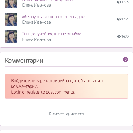
1773
Елена Иванова
Моя пустыня скоро станет садом
1254
Елена Иванова
Ты не случайность и не ошибка
1670
Елена Иванова
Комментарии
0
Войдите или зарегистрируйтесь, чтобы оставить
комментарий.
Login or register to post comments.
Комментариев нет