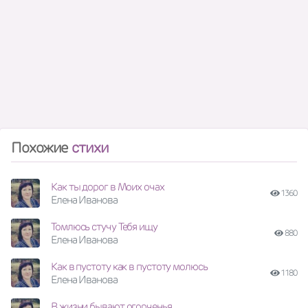
Похожие
стихи
Как ты дорог в Моих очах
1360
Елена Иванова
Томлюсь стучу Тебя ищу
880
Елена Иванова
Как в пустоту как в пустоту молюсь
1180
Елена Иванова
В жизни бывают огорченья