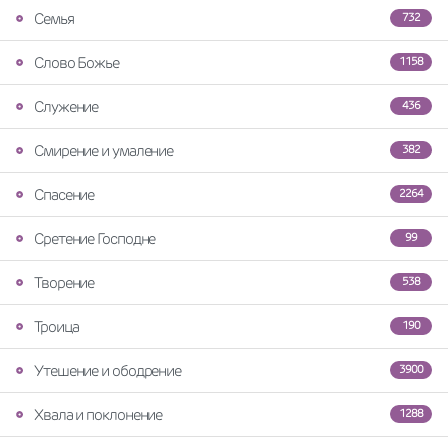
Семья
732
Слово Божье
1158
Служение
436
Смирение и умаление
382
Спасение
2264
Сретение Господне
99
Творение
538
Троица
190
Утешение и ободрение
3900
Хвала и поклонение
1288