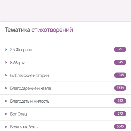
Тематика
стихотворений
23 Февраля
79
8 Марта
145
Библейские истории
1245
Благодарение и хвала
3334
Благодать и милость
923
Бог Отец
373
Божья любовь
6045