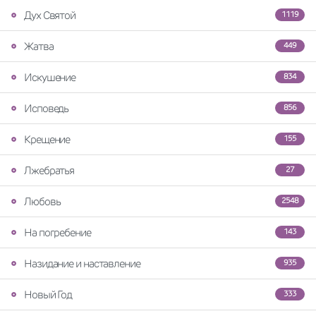
Дух Святой
1119
Жатва
449
Искушение
834
Исповедь
856
Крещение
155
Лжебратья
27
Любовь
2548
На погребение
143
Назидание и наставление
935
Новый Год
333