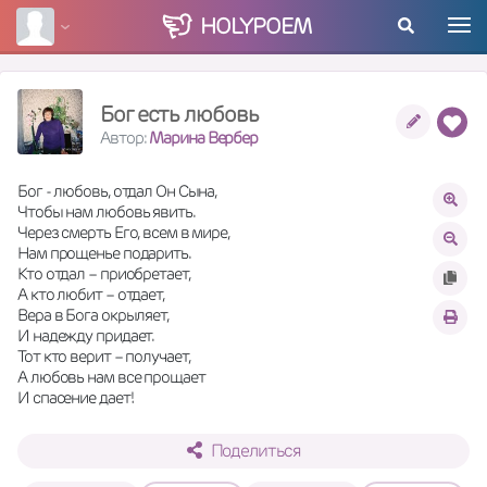
HOLY
POEM
Бог есть любовь
Автор:
Марина Вербер
Бог - любовь, отдал Он Сына,
Чтобы нам любовь явить.
Через смерть Его, всем в мире,
Нам прощенье подарить.
Кто отдал – приобретает,
А кто любит – отдает,
Вера в Бога окрыляет,
И надежду придает.
Тот кто верит – получает,
А любовь нам все прощает
И спасение дает!
Поделиться