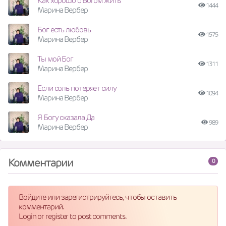
Как хорошо с Богом жить
1444
Марина Вербер
Бог есть любовь
1575
Марина Вербер
Ты мой Бог
1311
Марина Вербер
Если соль потеряет силу
1094
Марина Вербер
Я Богу сказала Да
989
Марина Вербер
Комментарии
0
Войдите или зарегистрируйтесь, чтобы оставить
комментарий.
Login or register to post comments.