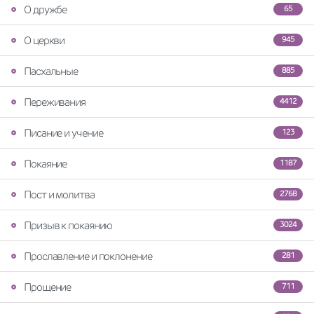
О дружбе
65
О церкви
945
Пасхальные
885
Переживания
4412
Писание и учение
123
Покаяние
1187
Пост и молитва
2768
Призыв к покаянию
3024
Прославление и поклонение
281
Прощение
711