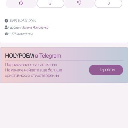
2
0
10:55:16 25.01.2016
добавил:
Елена Ярмоленко
1575 читателей
HOLYPOEM
в Telegram
Подписывайся на наш канал
Перейти
На канале найдете еще больше
христианских стихотворений