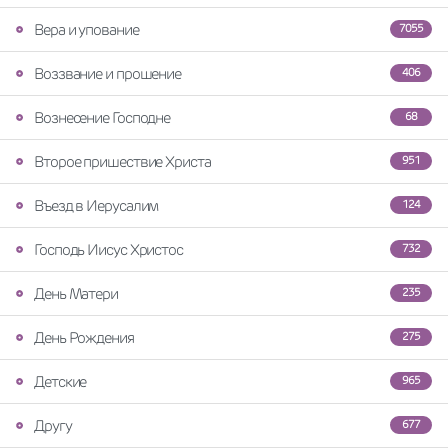
Вера и упование
7055
Воззвание и прошение
406
Вознесение Господне
68
Второе пришествие Христа
951
Въезд в Иерусалим
124
Господь Иисус Христос
732
День Матери
235
День Рождения
275
Детские
965
Другу
677