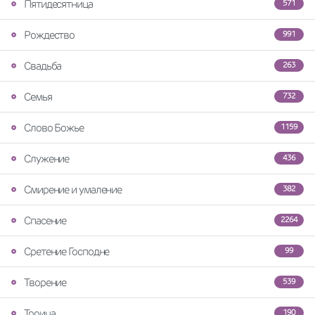
Пятидесятница
571
Рождество
991
Свадьба
263
Семья
732
Слово Божье
1159
Служение
436
Смирение и умаление
382
Спасение
2264
Сретение Господне
99
Творение
539
Троица
190