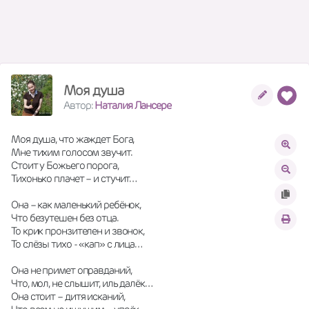
Моя душа
Автор:
Наталия Лансере
Моя душа, что жаждет Бога,
Мне тихим голосом звучит.
Стоит у Божьего порога,
Тихонько плачет – и стучит…
Она – как маленький ребёнок,
Что безутешен без отца.
То крик пронзителен и звонок,
То слёзы тихо - «кап» с лица…
Она не примет оправданий,
Что, мол, не слышит, иль далёк…
Она стоит – дитя исканий,