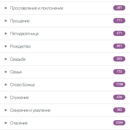
Прославление и поклонение
281
Прощение
711
Пятидесятница
571
Рождество
991
Свадьба
263
Семья
732
Слово Божье
1158
Служение
436
Смирение и умаление
382
Спасение
2264