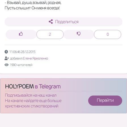
- Взывай, душа, взывай, родная,
Пусть слышит Он меня всегда!
Поделиться
2
0
11:06:46 28.12.2015
добавил:
Елена Ярмоленко
1990 читателей
HOLYPOEM
в Telegram
Подписывайся на наш канал
Перейти
На канале найдете еще больше
христианских стихотворений