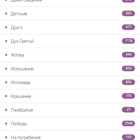
Детские
965
Другу
677
Дух Святой
1118
Жатва
449
Искушение
834
Исповедь
856
Крещение
155
Лжебратья
27
Любовь
2548
На погребение
143