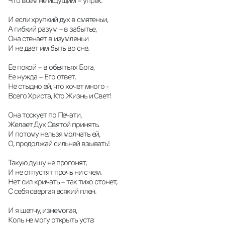
Что всем не ищущим – упрёк.
И если хрупкий дух в смятеньи,
А гибкий разум – в забытье,
Она стенает в изумленьи
И не дает им быть во сне.
Ее покой – в обьятьях Бога,
Ее нужда – Его ответ,
Не стыдно ей, что хочет много -
Всего Христа, Кто Жизнь и Свет!
Она тоскует по Печати,
Желает Дух Святой принять.
И потому нельзя молчать ей,
О, продолжай сильней взывать!
Такую душу не прогонят,
И не отпустят прочь ни с чем.
Нет сил кричать – так тихо стонет,
С себя свергая всякий плен.
И я шепчу, изнемогая,
Коль не могу открыть уста: