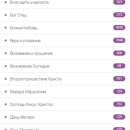
Благодать и милость
923
Бог Отец
373
Божья любовь
6045
Вера и упование
7048
Воззвание и прошение
406
Вознесение Господне
68
Второе пришествие Христа
951
Въезд в Иерусалим
124
Господь Иисус Христос
732
День Матери
235
День Рождения
275