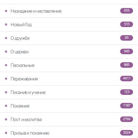
Назидание и наставление
935
Новый Год
333
О дружбе
65
О церкви
945
Пасхальные
885
Переживания
4411
Писание и учение
123
Покаяние
1187
Пост и молитва
2766
Призыв к покаянию
3024