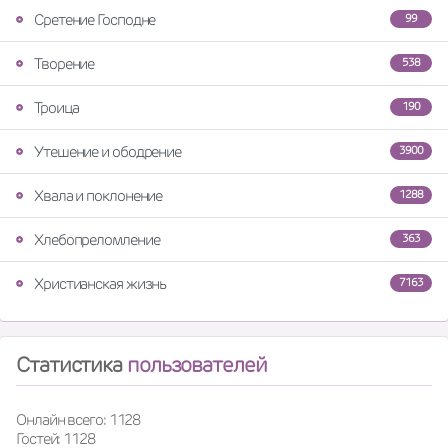
Сретение Господне
99
Творение
538
Троица
190
Утешение и ободрение
3900
Хвала и поклонение
1288
Хлебопреломление
363
Христианская жизнь
7163
Статистика
пользователей
Онлайн всего: 1128
Гостей: 1128