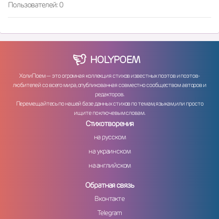
Пользователей: 0
HOLY
POEM
ХолиПоем — это огромная коллекция стихов известных поэтов и поэтов-
любителей со всего мира, опубликованная совместно сообществом авторов и
редакторов.
Перемещайтесь по нашей базе данных стихов по темам, языкам, или просто
ищите по ключевым словам.
Стихотворения
на русском
на украинском
на английском
Обратная связь
Вконтакте
Telegram