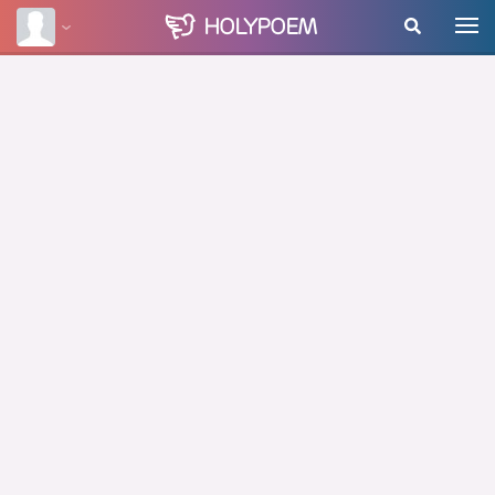
HOLY
POEM