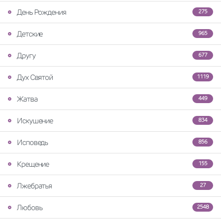
День Рождения
275
Детские
965
Другу
677
Дух Святой
1119
Жатва
449
Искушение
834
Исповедь
856
Крещение
155
Лжебратья
27
Любовь
2548