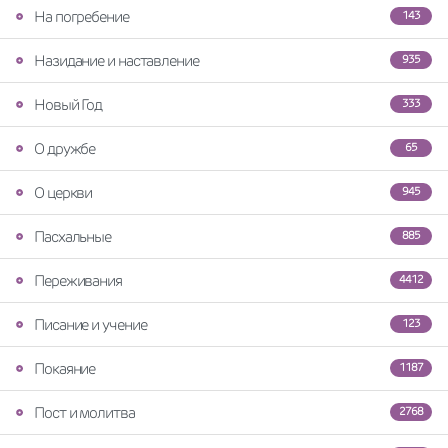
На погребение
143
Назидание и наставление
935
Новый Год
333
О дружбе
65
О церкви
945
Пасхальные
885
Переживания
4412
Писание и учение
123
Покаяние
1187
Пост и молитва
2768