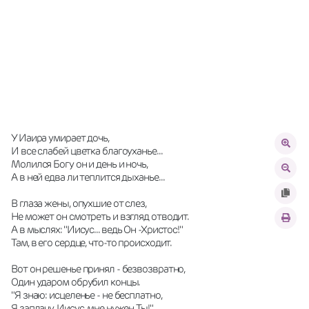
У Иаира умирает дочь,
И все слабей цветка благоуханье...
Молился Богу он и день и ночь,
А в ней едва ли теплится дыханье...
В глаза жены, опухшие от слез,
Не может он смотреть и взгляд отводит.
А в мыслях: "Иисус... ведь Он -Христос!"
Там, в его сердце, что-то происходит.
Вот он решенье принял - безвозвратно,
Один ударом обрубил концы.
"Я знаю: исцеленье - не бесплатно,
Я заплачу, Иисус, мне нужен Ты!"