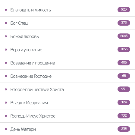
Благодать и милость
923
Бог Отец
373
Божья любовь
6045
Вера и упование
7055
Воззвание и прошение
406
Вознесение Господне
68
Второе пришествие Христа
951
Въезд в Иерусалим
124
Господь Иисус Христос
732
День Матери
235