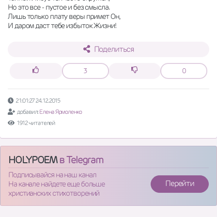
Но это все - пустое и без смысла.
Лишь только плату веры примет Он,
И даром даст тебе избыток Жизни!
Поделиться
3
0
21:01:27 24.12.2015
добавил:
Елена Ярмоленко
1912 читателей
HOLYPOEM
в Telegram
Подписывайся на наш канал
Перейти
На канале найдете еще больше
христианских стихотворений