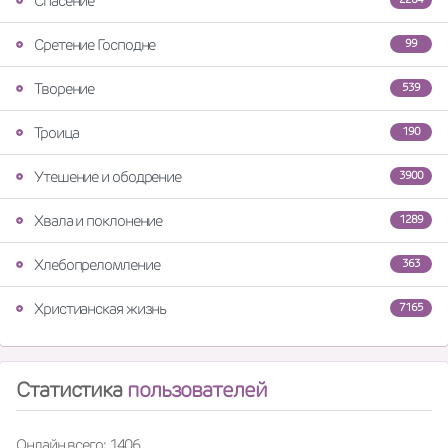
Спасение
Сретение Господне
99
Творение
539
Троица
190
Утешение и ободрение
3900
Хвала и поклонение
1289
Хлебопреломление
363
Христианская жизнь
7165
Статистика
пользователей
Онлайн всего: 1406