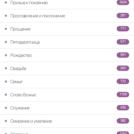
Призыв к покаянию
3024
Прославление и поклонение
281
Прощение
711
Пятидесятница
571
Рождество
991
Свадьба
263
Семья
732
Слово Божье
1159
Служение
436
Смирение и умаление
382
2264