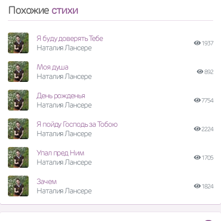
Похожие
стихи
Я буду доверять Тебе
1937
Наталия Лансере
Моя душа
892
Наталия Лансере
День рожденья
7754
Наталия Лансере
Я пойду Господь за Тобою
2224
Наталия Лансере
Упал пред Ним
1705
Наталия Лансере
Зачем
1824
Наталия Лансере