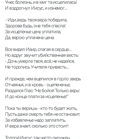
Унес болезнь, и в миг та исцелилась!
И вздрогнул Иисус, и изнемог...
- Иди, ведь твоя вера победила,
Здорова будь, она тебя спасла!
За исцеленье цену уплатила,
Да, верою уплачена цена.
Все видел Иаир, слагая в сердце...
Но вдруг звучит убийственная весть:
- Дочь умерла твоя, всё, не надейся,
Не торопись Учителя привесть...
И прежде, чем вцепился в горло зверь
Отчаянья, и в кровь - оцепененье,
Раздался Глас: "Не бойся! Только верь!
И до конца плати за исцеленье!"
Пока ты веришь - кто-то будет жить,
Пусть даже смерть тебя не остановит.
За избавленье надо заплатить,
И вера знает, сколько это стоит!
Толпой Иисус так часто окружен,