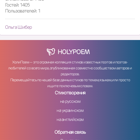
Гостей: 1405
Пользователей: 1
Ольга Шибер
HOLY
POEM
ХолиПоем — это огромная коллекция стихов известных поэтов и поэтов-
любителей со всего мира, опубликованная совместно сообществом авторов и
редакторов.
Перемещайтесь по нашей базе данных стихов по темам, языкам, или просто
ищите по ключевым словам.
Стихотворения
на русском
на украинском
на английском
Обратная связь