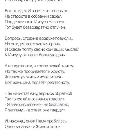
Вот он идет. И знает, что теперь он
Не староста в собрании своем,
Поддержит кто Иисуса Назорея -
Тот будет безвозвратно отлучён.
Вопросы, страхи в воздухе повисли...
Но он идет, всё отметая прочь.
И сквозь толпу своих кричащих мыслей
К Иисусу он несет больную дочь.
А вслед за ним, в толпе людей таится,
Но так же пробивается к Христу,
Желающая жить и исцелиться -
Вот, женщина, ползёт чрез тесноту.
- Ты нечиста!! А ну, вернись обратно!!
Так голос ей в сознанье говорит.
- Я знаю, исцеленье - не бесплатно,
Я заплачу... - в ответ она твердит.
И, наконец, она к Нему пробилась,
Одно касанье - и Живой поток