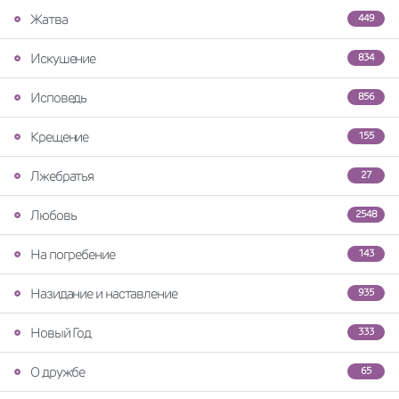
Жатва
449
Искушение
834
Исповедь
856
Крещение
155
Лжебратья
27
Любовь
2548
На погребение
143
Назидание и наставление
935
Новый Год
333
О дружбе
65