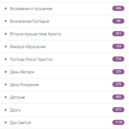
Воззвание и прошение
406
Вознесение Господне
68
Второе пришествие Христа
951
Въезд в Иерусалим
124
Господь Иисус Христос
732
День Матери
235
День Рождения
275
Детские
965
Другу
677
Дух Святой
1118