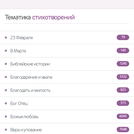
Тематика
стихотворений
23 Февраля
79
8 Марта
145
Библейские истории
1245
Благодарение и хвала
3332
Благодать и милость
923
Бог Отец
373
Божья любовь
6045
Вера и упование
7048