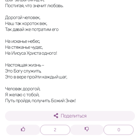
Постигая, что значит любовь.
Дорогой человек,
Наш так короток век,
Так давай же потратим его
На исканье небес,
На стяжанье чудес,
На Иисуса Христа одного!
Настоящая жизнь –
Это Богу служить,
Это в вере пройти каждый шаг,
Человек дорогой,
Я желаю с тобой,
Путь пройдя, получить Божий Знак!
Поделиться
2
0