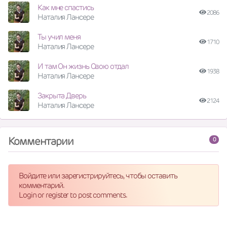
Как мне спастись
2086
Наталия Лансере
Ты учил меня
1710
Наталия Лансере
И там Он жизнь Свою отдал
1938
Наталия Лансере
Закрыта Дверь
2124
Наталия Лансере
Комментарии
0
Войдите или зарегистрируйтесь, чтобы оставить
комментарий.
Login or register to post comments.