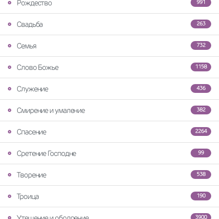
Рождество
991
Свадьба
263
Семья
732
Слово Божье
1158
Служение
436
Смирение и умаление
382
Спасение
2264
Сретение Господне
99
Творение
538
Троица
190
Утешение и ободрение
3900