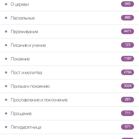
О церкви
945
Пасхальные
885
Переживания
4411
Писание и учение
123
Покаяние
1187
Пост и молитва
2766
Призыв к покаянию
3024
Прославление и поклонение
281
Прощение
711
Пятидесятница
571