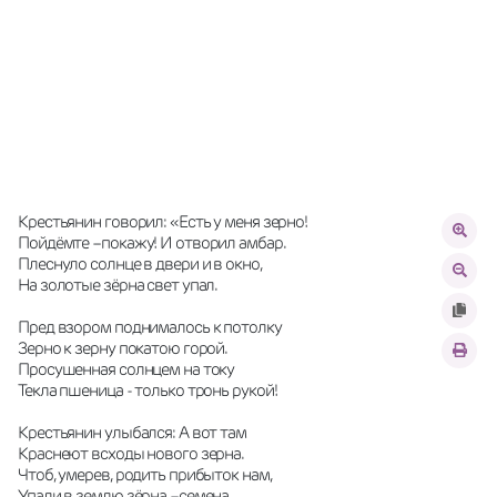
Крестьянин говорил: «Есть у меня зерно!
Пойдёмте –покажу! И отворил амбар.
Плеснуло солнце в двери и в окно,
На золотые зёрна свет упал.
Пред взором поднималось к потолку
Зерно к зерну покатою горой.
Просушенная солнцем на току
Текла пшеница - только тронь рукой!
Крестьянин улыбался: А вот там
Краснеют всходы нового зерна.
Чтоб, умерев, родить прибыток нам,
Упали в землю зёрна –семена.