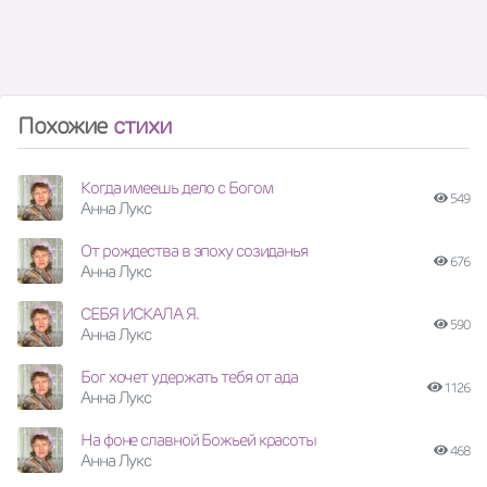
Похожие
стихи
Когда имеешь дело с Богом
549
Анна Лукс
От рождества в эпоху созиданья
676
Анна Лукс
СЕБЯ ИСКАЛА Я.
590
Анна Лукс
Бог хочет удержать тебя от ада
1126
Анна Лукс
На фоне славной Божьей красоты
468
Анна Лукс