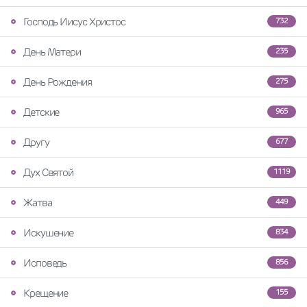
Господь Иисус Христос
732
День Матери
235
День Рождения
275
Детские
965
Другу
677
Дух Святой
1119
Жатва
449
Искушение
834
Исповедь
856
Крещение
155