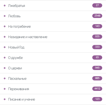
Лжебратья
27
Любовь
2548
На погребение
143
Назидание и наставление
935
Новый Год
333
О дружбе
65
О церкви
945
Пасхальные
885
Переживания
4412
Писание и учение
123