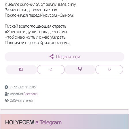
К земле склонился, от земли взяв силу,
За милости, дарованные нам
Поклонимся перед Иисусом –Сыном!
Пускай всепоглощающая страсть
«Христос и души» овладеет нами.
Чтоб с нею жить и с нею умирать,
Поднимем высоко Христово знамя!
Поделиться
2
0
21:32:28 21.11.2015
добавил:
Светлана
2909 читателей
HOLYPOEM
в Telegram