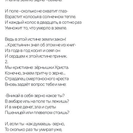
И поле –сколько не охватит глаз-
Взрастит колосья в солнечном тепле.
И каждый колос в двадцать, в сотню раз
Умножит то, что умерло в земле.
Ведь в этой истине земли закон!
...Крестьянин знал об этом не из книг-
Из года в год косил и сеял он
И сердцем к этой истине приник.
2.
Мы-христиане: зёрнышки Христа.
Конечно, знаем притчу о зерне...
Страдалец смертоносного креста
Вновь задаёт вопрос тебе и мне:
-Вникай в себя-зерно какое ты?
В амбаре иль на поле ты лежишь?
И в мире денег, зла и суеты
Пшеницей или плевелом стоишь?
И, если ты -как думаешь -зерно,
То сколько раз ты умирал уже,