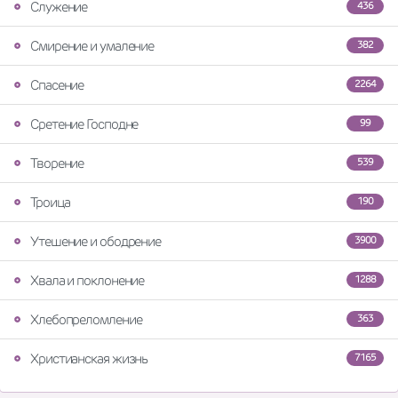
Служение
436
Смирение и умаление
382
Спасение
2264
Сретение Господне
99
Творение
539
Троица
190
Утешение и ободрение
3900
Хвала и поклонение
1288
Хлебопреломление
363
Христианская жизнь
7165