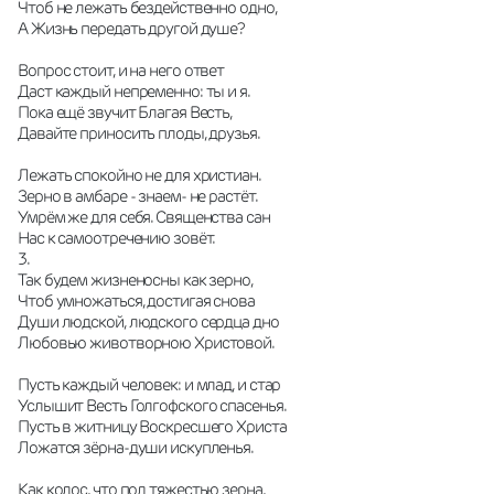
Чтоб не лежать бездейственно одно,
А Жизнь передать другой душе?
Вопрос стоит, и на него ответ
Даст каждый непременно: ты и я.
Пока ещё звучит Благая Весть,
Давайте приносить плоды, друзья.
Лежать спокойно не для христиан.
Зерно в амбаре - знаем- не растёт.
Умрём же для себя. Священства сан
Нас к самоотречению зовёт.
3.
Так будем жизненосны как зерно,
Чтоб умножаться, достигая снова
Души людской, людского сердца дно
Любовью животворною Христовой.
Пусть каждый человек: и млад, и стар
Услышит Весть Голгофского спасенья.
Пусть в житницу Воскресшего Христа
Ложатся зёрна-души искупленья.
Как колос, что под тяжестью зерна,