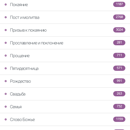
Покаяние
1187
Пост и молитва
2768
Призыв к покаянию
3024
Прославление и поклонение
281
Прощение
711
Пятидесятница
571
Рождество
991
Свадьба
263
Семья
732
Слово Божье
1159