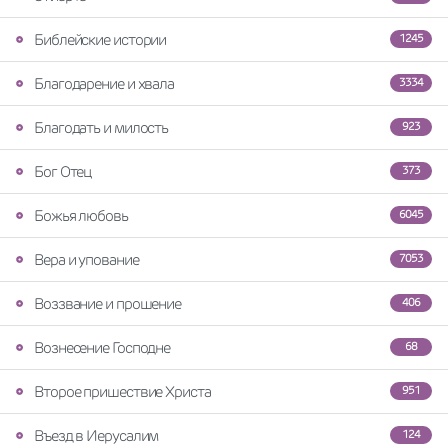
Библейские истории
1245
Благодарение и хвала
3334
Благодать и милость
923
Бог Отец
373
Божья любовь
6045
Вера и упование
7053
Воззвание и прошение
406
Вознесение Господне
68
Второе пришествие Христа
951
Въезд в Иерусалим
124