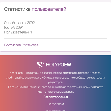
Статистика
пользователей
Онлайн всего: 2092
Гостей: 2091
Пользователей: 1
Ростислав Ростислав
HOLY
POEM
ХолиПоем — это огромная коллекция стихов известных поэтов и поэтов-
любителей со всего мира, опубликованная совместно сообществом авторов и
редакторов.
Перемещайтесь по нашей базе данных стихов по темам, языкам, или просто
ищите по ключевым словам.
Стихотворения
на русском