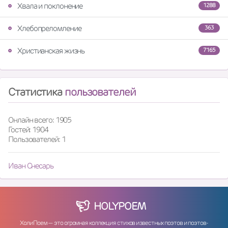
Хвала и поклонение
1288
Хлебопреломление
363
Христианская жизнь
7165
Статистика
пользователей
Онлайн всего: 1905
Гостей: 1904
Пользователей: 1
Иван Снесарь
HOLY
POEM
ХолиПоем — это огромная коллекция стихов известных поэтов и поэтов-