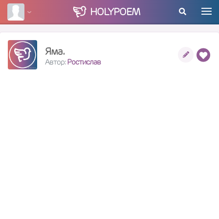
HOLY
POEM
Яма.
Автор:
Ростислав