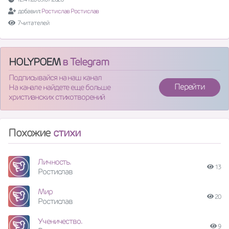
добавил:
Ростислав Ростислав
7 читателей
HOLYPOEM
в Telegram
Подписывайся на наш канал
Перейти
На канале найдете еще больше
христианских стихотворений
Похожие
стихи
Личность.
13
Ростислав
Мир
20
Ростислав
Ученичество.
9