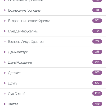
Вознесение Господне
68
Второе пришествие Христа
951
Въезд в Иерусалим
124
Господь Иисус Христос
732
День Матери
235
День Рождения
275
Детские
965
Другу
677
Дух Святой
1118
Жатва
449