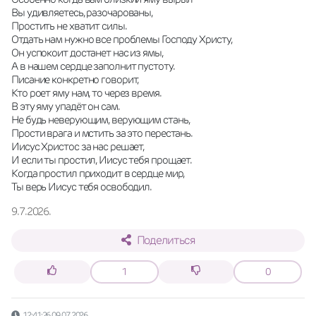
Вы удивляетесь, разочарованы, 
Простить не хватит силы. 
Отдать нам нужно все проблемы Господу Христу, 
Он успокоит достанет нас из ямы, 
А в нашем сердце заполнит пустоту. 
Писание конкретно говорит, 
Кто роет яму нам, то через время. 
В эту яму упадёт он сам. 
Не будь неверующим, верующим стань, 
Прости врага и мстить за это перестань. 
Иисус Христос за нас решает, 
И если ты простил, Иисус тебя прощает. 
Когда простил приходит в сердце мир, 
Ты верь Иисус тебя освободил.
9.7.2026.
Поделиться
1
0
12:41:26 09.07.2026