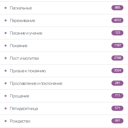
Пасхальные
885
Переживания
4412
Писание и учение
123
Покаяние
1187
Пост и молитва
2768
Призыв к покаянию
3024
Прославление и поклонение
281
Прощение
711
Пятидесятница
571
Рождество
991