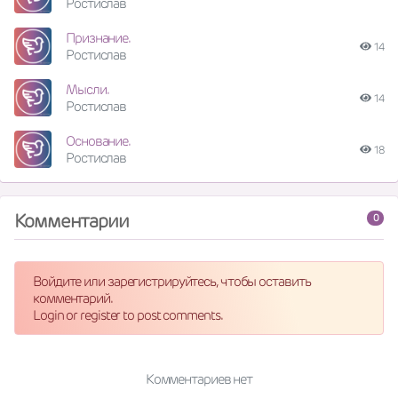
Ростислав
Признание.
14
Ростислав
Мысли.
14
Ростислав
Основание.
18
Ростислав
Комментарии
0
Войдите или зарегистрируйтесь, чтобы оставить
комментарий.
Login or register to post comments.
Комментариев нет