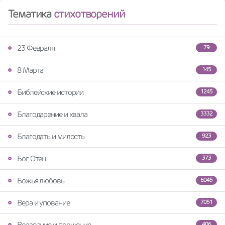
Тематика
стихотворений
23 Февраля
79
8 Марта
145
Библейские истории
1245
Благодарение и хвала
3332
Благодать и милость
923
Бог Отец
373
Божья любовь
6045
Вера и упование
7051
Воззвание и прошение
406