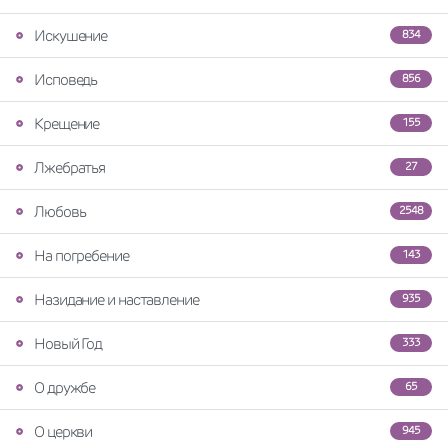
Искушение
834
Исповедь
856
Крещение
155
Лжебратья
27
Любовь
2548
На погребение
143
Назидание и наставление
935
Новый Год
333
О дружбе
65
О церкви
945