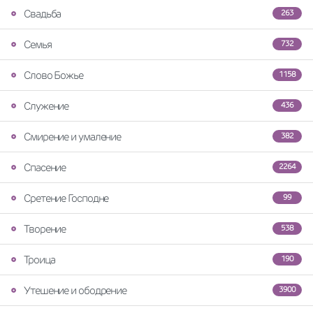
Свадьба
263
Семья
732
Слово Божье
1158
Служение
436
Смирение и умаление
382
Спасение
2264
Сретение Господне
99
Творение
538
Троица
190
Утешение и ободрение
3900