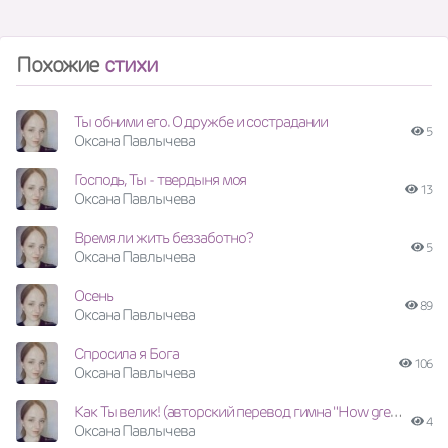
Похожие
стихи
Ты обними его. О дружбе и сострадании
5
Оксана Павлычева
Господь, Ты - твердыня моя
13
Оксана Павлычева
Время ли жить беззаботно?
5
Оксана Павлычева
Осень
89
Оксана Павлычева
Спросила я Бога
106
Оксана Павлычева
Как Ты велик! (авторский перевод гимна "How great Thou Art" автора Карл Боберг)
4
Оксана Павлычева