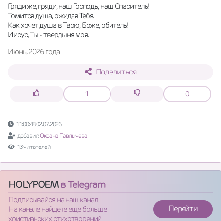
Гряди же, гряди, наш Господь, наш Спаситель!
Томится душа, ожидая Тебя.
Как хочет душа в Твою, Боже, обитель!
Иисус, Ты - твердыня моя.
Июнь, 2026 года
Поделиться
1
0
11:00:48 02.07.2026
добавил:
Оксана Павлычева
13 читателей
HOLYPOEM
в Telegram
Подписывайся на наш канал
Перейти
На канале найдете еще больше
христианских стихотворений