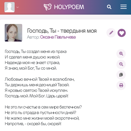
HOLY
POEM
Господь, Ты - твердыня моя
Автор:
Оксана Павлычева
Господь, Ты создал меня из праха 
И сделал меня душою живой.
Надежда моя не знает страха,
Я знаю, мой Бог, Ты со мной. 
Любовью вечной Твоей я возлюблен,
Ты держишь меня десницей Твоей.
Я кровью святою Твоей искуплен.
Господь мой. Мой Бог. Царь царей! 
Не это ли счастье в сем мире беспечном?
Не это ль отрада в пустынности дней?
Не жалко мне жизни моей скоротечной,
Напротив, - скорей бы, скорей! 