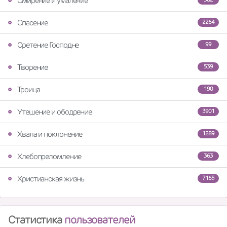
Смирение и умаление
Спасение
2264
Сретение Господне
99
Творение
539
Троица
190
Утешение и ободрение
3901
Хвала и поклонение
1289
Хлебопреломление
363
Христианская жизнь
7165
Статистика
пользователей