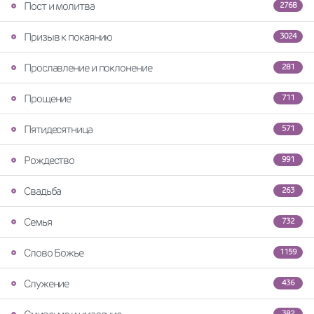
Пост и молитва
2768
Призыв к покаянию
3024
Прославление и поклонение
281
Прощение
711
Пятидесятница
571
Рождество
991
Свадьба
263
Семья
732
Слово Божье
1159
Служение
436
382