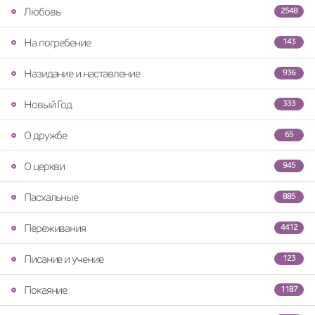
Любовь
2548
На погребение
143
Назидание и наставление
936
Новый Год
333
О дружбе
65
О церкви
945
Пасхальные
885
Переживания
4412
Писание и учение
123
Покаяние
1187