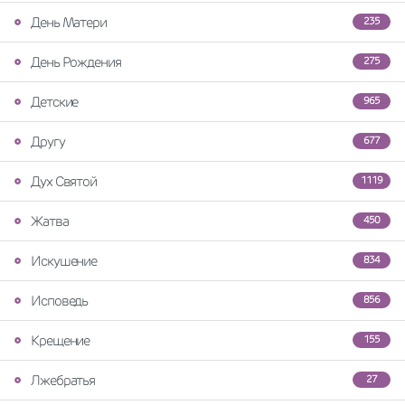
День Матери
235
День Рождения
275
Детские
965
Другу
677
Дух Святой
1119
Жатва
450
Искушение
834
Исповедь
856
Крещение
155
Лжебратья
27