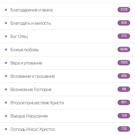
Благодарение и хвала
3335
Благодать и милость
924
Бог Отец
373
Божья любовь
6046
Вера и упование
7055
Воззвание и прошение
406
Вознесение Господне
68
Второе пришествие Христа
951
Въезд в Иерусалим
124
Господь Иисус Христос
732