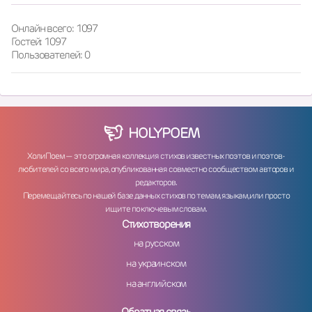
Онлайн всего: 1097
Гостей: 1097
Пользователей: 0
HOLY
POEM
ХолиПоем — это огромная коллекция стихов известных поэтов и поэтов-
любителей со всего мира, опубликованная совместно сообществом авторов и
редакторов.
Перемещайтесь по нашей базе данных стихов по темам, языкам, или просто
ищите по ключевым словам.
Стихотворения
на русском
на украинском
на английском
Обратная связь