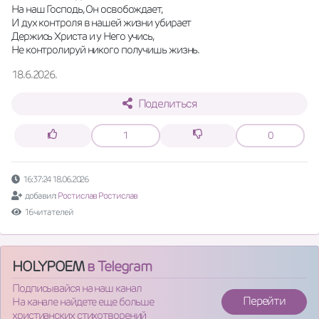
На наш Господь, Он освобождает,
И дух контроля в нашей жизни убирает
Держись Христа и у Него учись,
Не контролируй никого получишь жизнь.
18.6.2026.
Поделиться
1
0
16:37:24 18.06.2026
добавил:
Ростислав Ростислав
16 читателей
HOLYPOEM
в Telegram
Подписывайся на наш канал
Перейти
На канале найдете еще больше
христианских стихотворений