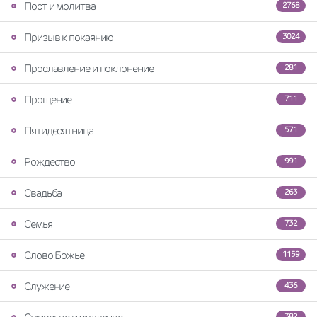
Пост и молитва
2768
Призыв к покаянию
3024
Прославление и поклонение
281
Прощение
711
Пятидесятница
571
Рождество
991
Свадьба
263
Семья
732
Слово Божье
1159
Служение
436
382