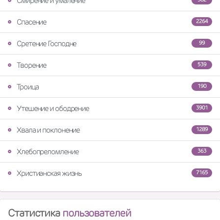
Смирение и умаление
Спасение
2264
Сретение Господне
99
Творение
539
Троица
190
Утешение и ободрение
3901
Хвала и поклонение
1289
Хлебопреломление
363
Христианская жизнь
7165
Статистика
пользователей