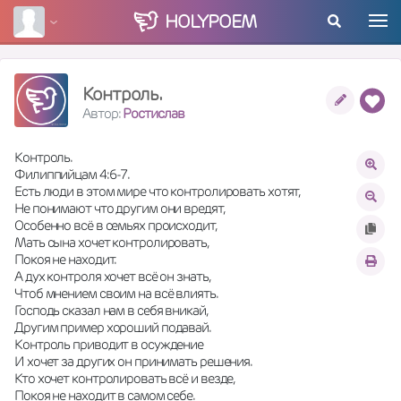
HOLY
POEM
Контроль.
Автор:
Ростислав
Контроль. 
Филиппийцам 4:6-7.
Есть люди в этом мире что контролировать хотят, 
Не понимают что другим они вредят, 
Особенно всё в семьях происходит, 
Мать сына хочет контролировать, 
Покоя не находит. 
А дух контроля хочет всё он знать,
Чтоб мнением своим на всё влиять.
Господь сказал нам в себя вникай,
Другим пример хороший подавай. 
Контроль приводит в осуждение 
И хочет за других он принимать решения. 
Кто хочет контролировать всё и везде, 
Покоя не находит в самом себе. 