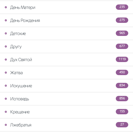
День Матери
235
День Рождения
275
Детские
965
Другу
677
Дух Святой
1119
Жатва
450
Искушение
834
Исповедь
856
Крещение
155
Лжебратья
27