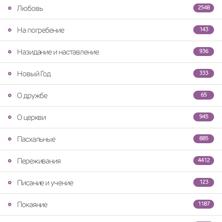
Любовь
2548
На погребение
143
Назидание и наставление
936
Новый Год
333
О дружбе
65
О церкви
945
Пасхальные
885
Переживания
4412
Писание и учение
123
Покаяние
1187