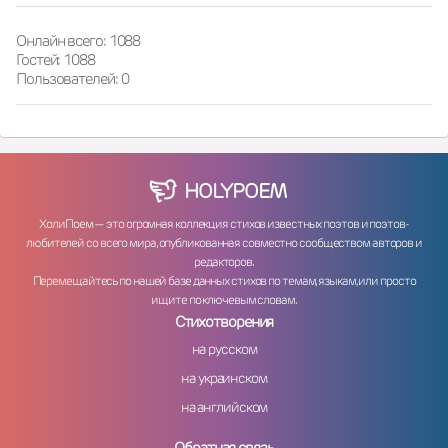
Онлайн всего: 1088
Гостей: 1088
Пользователей: 0
HOLY
POEM
ХолиПоем — это огромная коллекция стихов известных поэтов и поэтов-
любителей со всего мира, опубликованная совместно сообществом авторов и
редакторов.
Перемещайтесь по нашей базе данных стихов по темам, языкам, или просто
ищите по ключевым словам.
Стихотворения
на русском
на украинском
на английском
Обратная связь