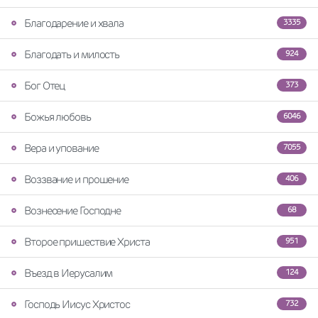
Благодарение и хвала
3335
Благодать и милость
924
Бог Отец
373
Божья любовь
6046
Вера и упование
7055
Воззвание и прошение
406
Вознесение Господне
68
Второе пришествие Христа
951
Въезд в Иерусалим
124
Господь Иисус Христос
732