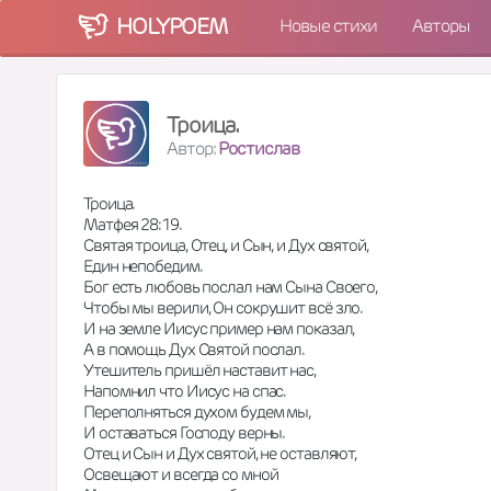
HOLY
POEM
Новые стихи
Авторы
Троица.
Автор:
Ростислав
Троица. 
Матфея 28:19.
Святая троица, Отец, и Сын, и Дух святой,
Един непобедим. 
Бог есть любовь послал нам Сына Своего,
Чтобы мы верили, Он сокрушит всё зло.
И на земле Иисус пример нам показал,
А в помощь Дух Святой послал. 
Утешитель пришёл наставит нас, 
Напомнил что Иисус на спас.
Переполняться духом будем мы, 
И оставаться Господу верны. 
Отец и Сын и Дух святой, не оставляют,
Освещают и всегда со мной 