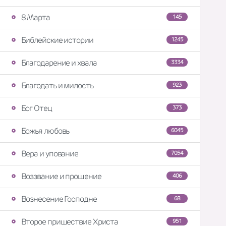
8 Марта
145
Библейские истории
1245
Благодарение и хвала
3334
Благодать и милость
923
Бог Отец
373
Божья любовь
6045
Вера и упование
7054
Воззвание и прошение
406
Вознесение Господне
68
Второе пришествие Христа
951