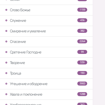
Слово Божье
1159
Служение
436
Смирение и умаление
382
Спасение
2264
Сретение Господне
99
Творение
539
Троица
190
Утешение и ободрение
3900
Хвала и поклонение
1288
Хлебопреломление
363