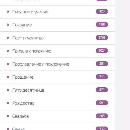
Писание и учение
123
Покаяние
1187
Пост и молитва
2768
Призыв к покаянию
3024
Прославление и поклонение
281
Прощение
711
Пятидесятница
571
Рождество
991
Свадьба
263
Семья
732