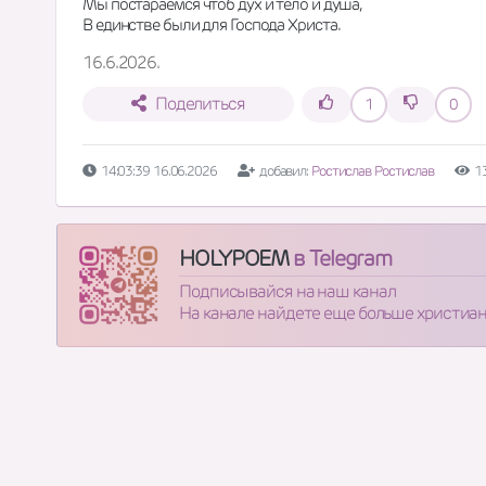
Мы постараемся чтоб дух и тело и душа, 
В единстве были для Господа Христа.
16.6.2026.
Поделиться
1
0
14:03:39 16.06.2026
добавил:
Ростислав Ростислав
1
HOLYPOEM
в Telegram
Подписывайся на наш канал
На канале найдете еще больше христиа