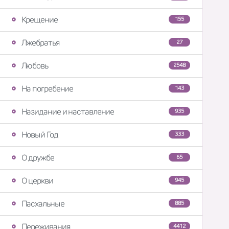
Крещение
155
Лжебратья
27
Любовь
2548
На погребение
143
Назидание и наставление
935
Новый Год
333
О дружбе
65
О церкви
945
Пасхальные
885
Переживания
4412