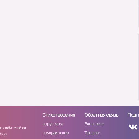
Стихотворения
Обратная связь
Подп
на русском
Вконтакте
ов-любителей со
на украинском
Telegram
ров.