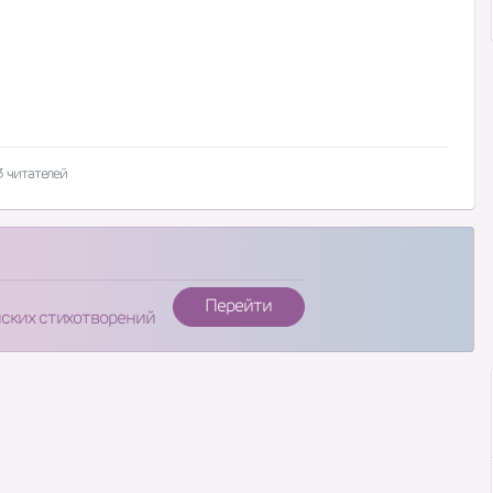
3 читателей
Перейти
нских стихотворений