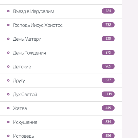
Въезд в Иерусалим
124
Господь Иисус Христос
732
День Матери
235
День Рождения
275
Детские
965
Другу
677
Дух Святой
1119
Жатва
449
Искушение
834
Исповедь
856