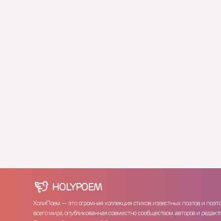
HOLY
POEM
ХолиПоем — это огромная коллекция стихов известных поэтов и поэт
всего мира, опубликованная совместно сообществом авторов и редакто