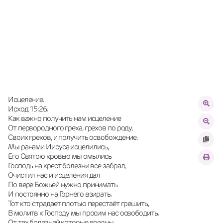
Исцеление. 
Исход 15:26.
Как важно получить нам исцеление 
От первородного греха, грехов по роду, 
Своих грехов, и получить освобождение. 
Мы ранами Иисуса исцелились, 
Его Святою кровью мы омылись
Господь на крест болезни все забрал, 
Очистил нас и исцеления дал 
По вере Божьей нужно принимать
И постоянно на Горнего взирать.
Тот кто страдает плотью перестаёт грешить, 
В молитв к Господу мы просим нас освободить. 
От тех болезней которые вредны, 