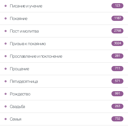
Писание и учение
123
Покаяние
1187
Пост и молитва
2768
Призыв к покаянию
3024
Прославление и поклонение
281
Прощение
711
Пятидесятница
571
Рождество
991
Свадьба
263
Семья
732