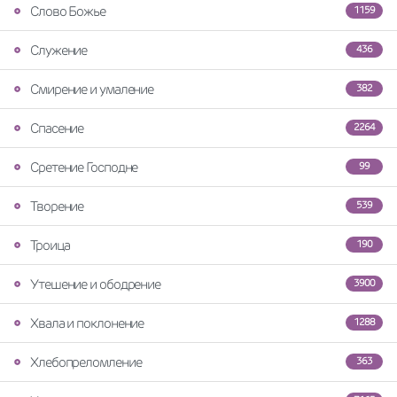
Слово Божье
1159
Служение
436
Смирение и умаление
382
Спасение
2264
Сретение Господне
99
Творение
539
Троица
190
Утешение и ободрение
3900
Хвала и поклонение
1288
Хлебопреломление
363