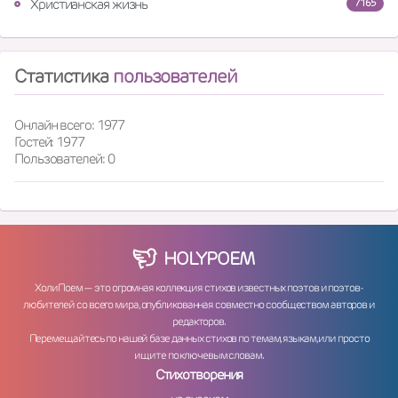
Христианская жизнь
7165
Статистика
пользователей
Онлайн всего: 1977
Гостей: 1977
Пользователей: 0
HOLY
POEM
ХолиПоем — это огромная коллекция стихов известных поэтов и поэтов-
любителей со всего мира, опубликованная совместно сообществом авторов и
редакторов.
Перемещайтесь по нашей базе данных стихов по темам, языкам, или просто
ищите по ключевым словам.
Стихотворения