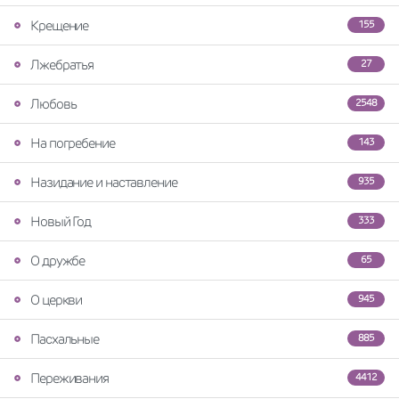
Крещение
155
Лжебратья
27
Любовь
2548
На погребение
143
Назидание и наставление
935
Новый Год
333
О дружбе
65
О церкви
945
Пасхальные
885
Переживания
4412