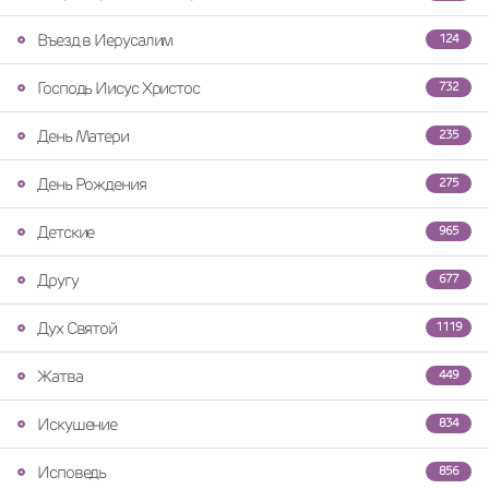
Въезд в Иерусалим
124
Господь Иисус Христос
732
День Матери
235
День Рождения
275
Детские
965
Другу
677
Дух Святой
1119
Жатва
449
Искушение
834
Исповедь
856