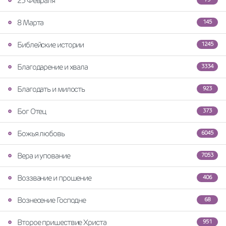
23 Февраля
8 Марта
145
Библейские истории
1245
Благодарение и хвала
3334
Благодать и милость
923
Бог Отец
373
Божья любовь
6045
Вера и упование
7053
Воззвание и прошение
406
Вознесение Господне
68
Второе пришествие Христа
951