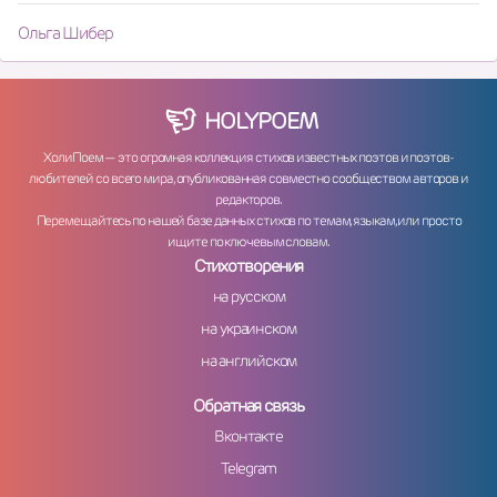
Ольга Шибер
HOLY
POEM
ХолиПоем — это огромная коллекция стихов известных поэтов и поэтов-
любителей со всего мира, опубликованная совместно сообществом авторов и
редакторов.
Перемещайтесь по нашей базе данных стихов по темам, языкам, или просто
ищите по ключевым словам.
Стихотворения
на русском
на украинском
на английском
Обратная связь
Вконтакте
Telegram