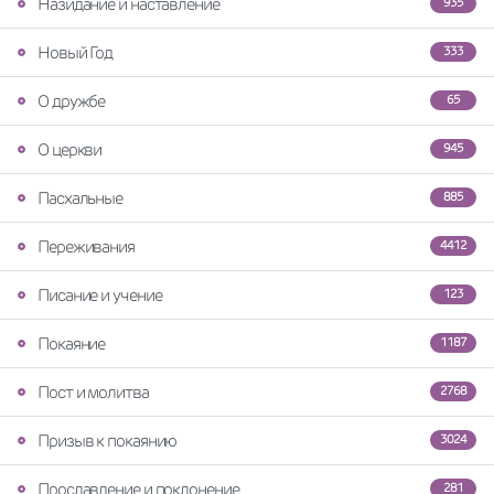
Назидание и наставление
935
Новый Год
333
О дружбе
65
О церкви
945
Пасхальные
885
Переживания
4412
Писание и учение
123
Покаяние
1187
Пост и молитва
2768
Призыв к покаянию
3024
Прославление и поклонение
281