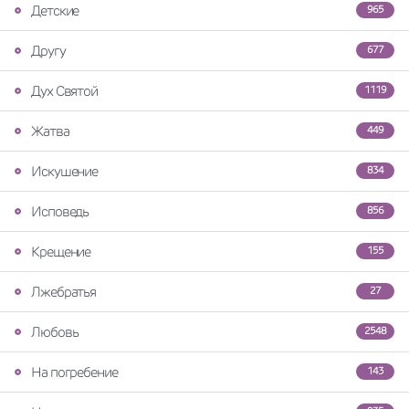
Детские
965
Другу
677
Дух Святой
1119
Жатва
449
Искушение
834
Исповедь
856
Крещение
155
Лжебратья
27
Любовь
2548
На погребение
143