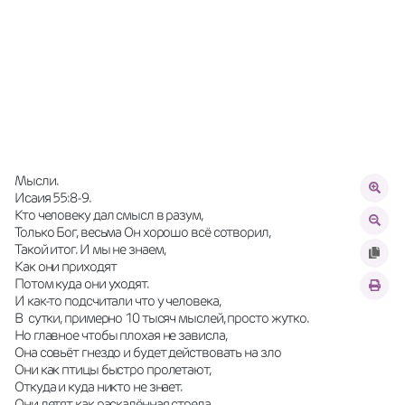
Мысли. 
Исаия 55:8-9.
Кто человеку дал смысл в разум, 
Только Бог, весьма Он хорошо всё сотворил,
Такой итог. И мы не знаем, 
Как они приходят 
Потом куда они уходят. 
И как-то подсчитали что у человека, 
В  сутки, примерно 10 тысяч мыслей, просто жутко.
Но главное чтобы плохая не зависла,
Она совьёт гнездо и будет действовать на зло
Они как птицы быстро пролетают, 
Откуда и куда никто не знает. 
Они летят как раскалённая стрела, 