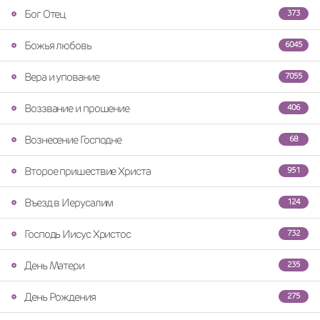
Бог Отец
373
Божья любовь
6045
Вера и упование
7055
Воззвание и прошение
406
Вознесение Господне
68
Второе пришествие Христа
951
Въезд в Иерусалим
124
Господь Иисус Христос
732
День Матери
235
День Рождения
275