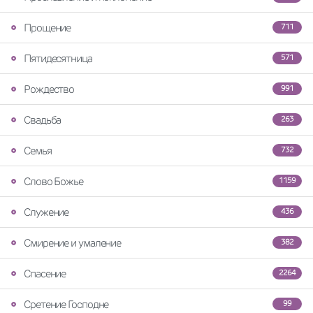
Прощение
711
Пятидесятница
571
Рождество
991
Свадьба
263
Семья
732
Слово Божье
1159
Служение
436
Смирение и умаление
382
Спасение
2264
Сретение Господне
99