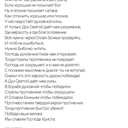
Если хорошие их посылает Бог 
Ну а плохие посылает сатана.
Как отличить хорошие или плохие,
У нас недостаёт духовной силы. 
И только Дух Святой даёт нам разумение, 
Где мерзость а где благословение. 
Всё нужно через Слово Божье проверять,
И чтоб не ошибиться, 
Нужно Библию читать. 
Господь духовные глаза нам открывает, 
Тогда стрелы противника не повредят. 
Господь их сокрушает. и к нам не долетят.
С плохими мыслями в диалог ты не вступай,
Скажи что это мерзость духом побеждай 
А Дух Святой даёт нам силы, 
В борьбе духовной чтобы победили. 
Стрелы противника чтобы сокрушали 
И Словом Божьим чтобы побеждали.
Противостанем твёрдой верой против них
Тогда противник быстро убежит. 
Победа наша велика 
Мы славим Господа Христа.