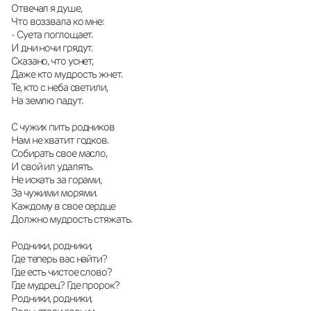
Отвечал я душе,
Что воззвала ко мне:
- Суета поглощает.
И дни ночи грядут.
Сказано, что уснет,
Даже кто мудрость жнет.
Те, кто с неба светили,
На землю падут.
С чужих пить родников
Нам не хватит годков.
Собирать свое масло,
И свой ил удалять.
Не искать за горами,
За чужими морями.
Каждому в свое сердце
Должно мудрость стяжать.
Родники, родники,
Где теперь вас найти?
Где есть чистое слово?
Где мудрец? Где пророк?
Родники, родники,