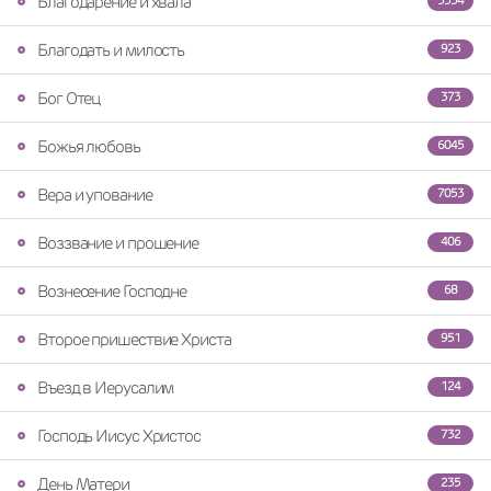
Благодарение и хвала
3334
Благодать и милость
923
Бог Отец
373
Божья любовь
6045
Вера и упование
7053
Воззвание и прошение
406
Вознесение Господне
68
Второе пришествие Христа
951
Въезд в Иерусалим
124
Господь Иисус Христос
732
День Матери
235