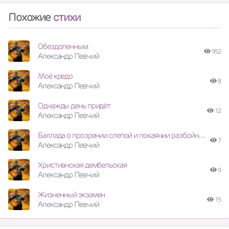
Похожие
стихи
Обездоленным
952
Александр Певчий
Моё кредо
8
Александр Певчий
Однажды день придёт
12
Александр Певчий
Баллада о прозрении слепой и покаянии разбойника
7
Александр Певчий
Христианская дембельская
9
Александр Певчий
Жизненный экзамен
15
Александр Певчий