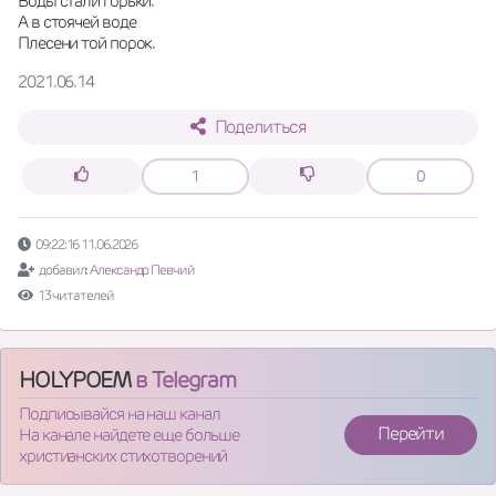
Воды стали горьки.
А в стоячей воде
Плесени той порок.
2021.06.14
Поделиться
1
0
09:22:16 11.06.2026
добавил:
Александр Певчий
13 читателей
HOLYPOEM
в Telegram
Подписывайся на наш канал
Перейти
На канале найдете еще больше
христианских стихотворений