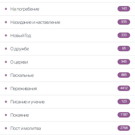
На погребение
143
Назидание и наставление
935
Новый Год
333
О дружбе
65
О церкви
945
Пасхальные
885
Переживания
4412
Писание и учение
123
Покаяние
1187
Пост и молитва
2768