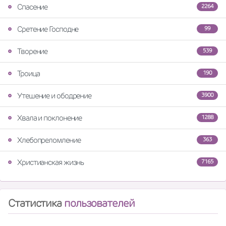
Спасение
2264
Сретение Господне
99
Творение
539
Троица
190
Утешение и ободрение
3900
Хвала и поклонение
1288
Хлебопреломление
363
Христианская жизнь
7165
Статистика
пользователей