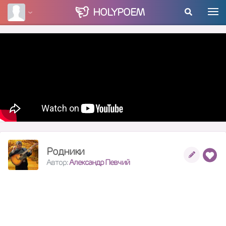
HOLY
POEM
Родники
Автор:
Александр Певчий