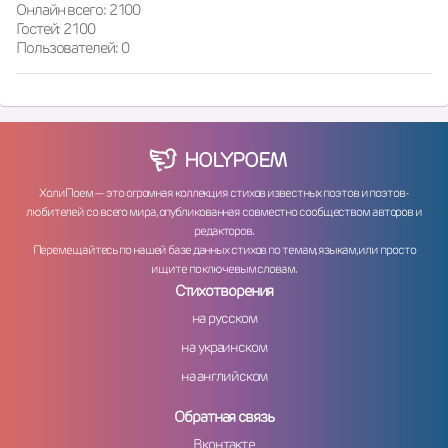
Онлайн всего: 2100
Гостей: 2100
Пользователей: 0
HOLY
POEM
ХолиПоем — это огромная коллекция стихов известных поэтов и поэтов-
любителей со всего мира, опубликованная совместно сообществом авторов и
редакторов.
Перемещайтесь по нашей базе данных стихов по темам, языкам, или просто
ищите по ключевым словам.
Стихотворения
на русском
на украинском
на английском
Обратная связь
Вконтакте