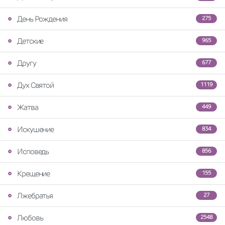
День Рождения
275
Детские
965
Другу
677
Дух Святой
1119
Жатва
449
Искушение
834
Исповедь
856
Крещение
155
Лжебратья
27
Любовь
2548