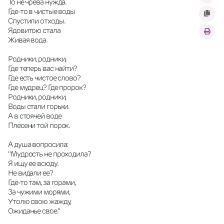
То не чрева нужда.
Где-то в чистые воды
Спустили отходы.
Ядовитою стала
Живая вода.
Родники, родники,
Где теперь вас найти?
Где есть чистое слово?
Где мудрец? Где пророк?
Родники, родники,
Воды стали горьки.
А в стоячей воде
Плесени той порок.
А душа вопросила:
"Мудрость не проходила?
Я ищу ее всюду.
Не видали ее?
Где-то там, за горами,
За чужими морями,
Утолю свою жажду,
Ожиданье свое."