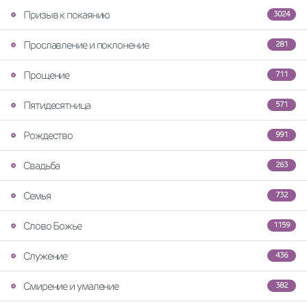
Призыв к покаянию
3024
Прославление и поклонение
281
Прощение
711
Пятидесятница
571
Рождество
991
Свадьба
263
Семья
732
Слово Божье
1159
Служение
436
Смирение и умаление
382