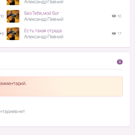
Александр Певчий
Без Тебя, мой Бог
10
10
Александр Певчий
Есть такая отрада
8
17
Александр Певчий
0
комментарий.
нтариев нет