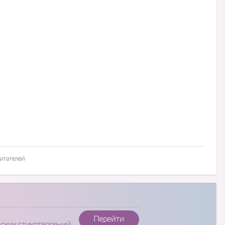
читателей
Перейти
нских стихотворений