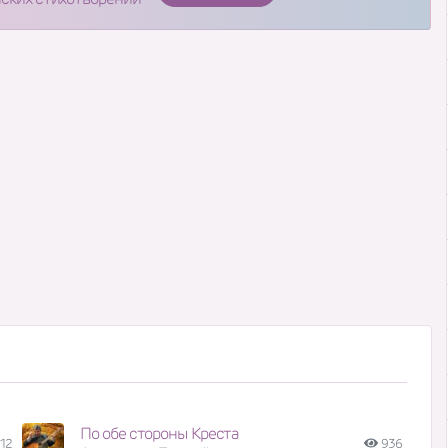
По обе стороны Креста
12
936