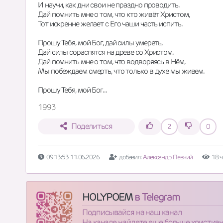
И научи, как дни свои не праздно проводить.
Дай помнить мне о том, что кто живёт Христом,
Тот искренне желает с Его чаши часть испить.
Прошу Тебя, мой Бог, дай силы умереть,
Дай силы сораспятся на древе со Христом.
Дай помнить мне о том, что водворяясь в Нём,
Мы побеждаем смерть, что только в духе мы живем.
Прошу Тебя, мой Бог...
1993
Поделиться
2
0
09:13:53 11.06.2026
добавил:
Александр Певчий
18 
HOLYPOEM
в Telegram
Подписывайся на наш канал
На канале найдете еще больше христиа