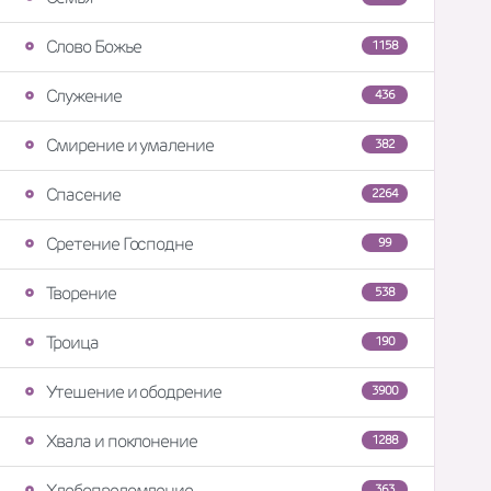
Слово Божье
1158
Служение
436
Смирение и умаление
382
Спасение
2264
Сретение Господне
99
Творение
538
Троица
190
Утешение и ободрение
3900
Хвала и поклонение
1288
Хлебопреломление
363