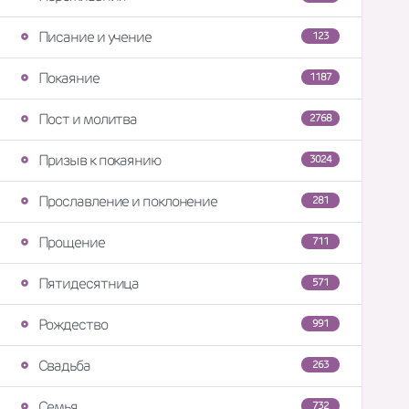
Писание и учение
123
Покаяние
1187
Пост и молитва
2768
Призыв к покаянию
3024
Прославление и поклонение
281
Прощение
711
Пятидесятница
571
Рождество
991
Свадьба
263
Семья
732