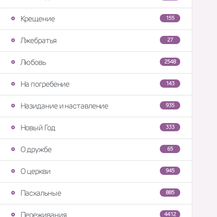
Крещение
155
Лжебратья
27
Любовь
2548
На погребение
143
Назидание и наставление
935
Новый Год
333
О дружбе
65
О церкви
945
Пасхальные
885
Переживания
4412