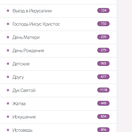
Въезд в Иерусалим
124
Господь Иисус Христос
732
День Матери
235
День Рождения
275
Детские
965
Другу
677
Дух Святой
1118
Жатва
449
Искушение
834
Исповедь
856