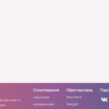
Стихотворения
Обратная связь
Подп
на русском
Вконтакте
ов-любителей со
на украинском
Telegram
ров.