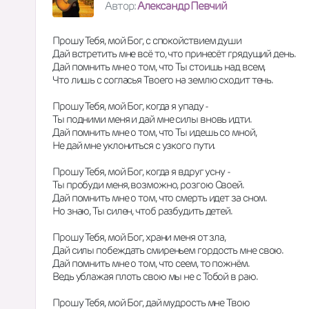
Автор:
Александр Певчий
Прошу Тебя, мой Бог, с спокойствием души
Дай встретить мне всё то, что принесёт грядущий день.
Дай помнить мне о том, что Ты стоишь над всем,
Что лишь с согласья Твоего на землю сходит тень.
Прошу Тебя, мой Бог, когда я упаду -
Ты подними меня и дай мне силы вновь идти.
Дай помнить мне о том, что Ты идешь со мной,
Не дай мне уклониться с узкого пути.
Прошу Тебя, мой Бог, когда я вдруг усну -
Ты пробуди меня, возможно, розгою Своей.
Дай помнить мне о том, что смерть идет за сном.
Но знаю, Ты силен, чтоб разбудить детей.
Прошу Тебя, мой Бог, храни меня от зла,
Дай силы побеждать смиреньем гордость мне свою.
Дай помнить мне о том, что сеем, то пожнём.
Ведь ублажая плоть свою мы не с Тобой в раю.
Прошу Тебя, мой Бог, дай мудрость мне Твою