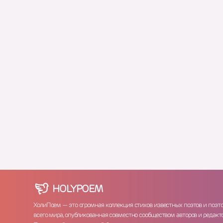
HOLY
POEM
ХолиПоем — это огромная коллекция стихов известных поэтов и поэт
всего мира, опубликованная совместно сообществом авторов и редакто