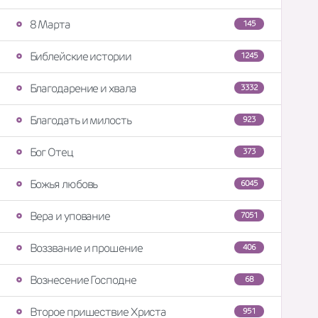
8 Марта
145
Библейские истории
1245
Благодарение и хвала
3332
Благодать и милость
923
Бог Отец
373
Божья любовь
6045
Вера и упование
7051
Воззвание и прошение
406
Вознесение Господне
68
Второе пришествие Христа
951