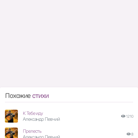
Похожие
стихи
К Тебе иду
1210
Александр Певчий
Прелесть
8
Александр Певчий