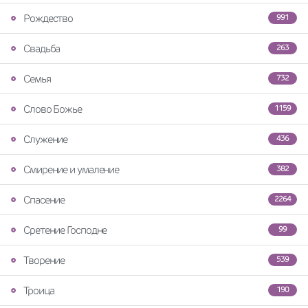
Рождество
991
Свадьба
263
Семья
732
Слово Божье
1159
Служение
436
Смирение и умаление
382
Спасение
2264
Сретение Господне
99
Творение
539
Троица
190