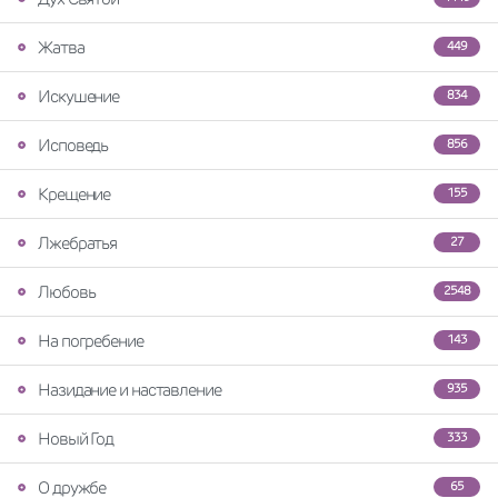
Жатва
449
Искушение
834
Исповедь
856
Крещение
155
Лжебратья
27
Любовь
2548
На погребение
143
Назидание и наставление
935
Новый Год
333
О дружбе
65