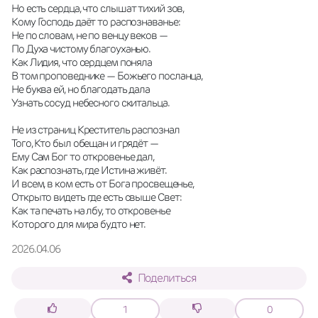
Но есть сердца, что слышат тихий зов,
Кому Господь даёт то распознаванье:
Не по словам, не по венцу веков —
По Духа чистому благоуханью.
Как Лидия, что сердцем поняла
В том проповеднике — Божьего посланца,
Не буква ей, но благодать дала
Узнать сосуд небесного скитальца.
Не из страниц Креститель распознал
Того, Кто был обещан и грядёт —
Ему Сам Бог то откровенье дал,
Как распознать, где Истина живёт.
И всем, в ком есть от Бога просвещенье,
Открыто видеть где есть свыше Свет:
Как та печать на лбу, то откровенье
Которого для мира будто нет.
2026.04.06
Поделиться
1
0