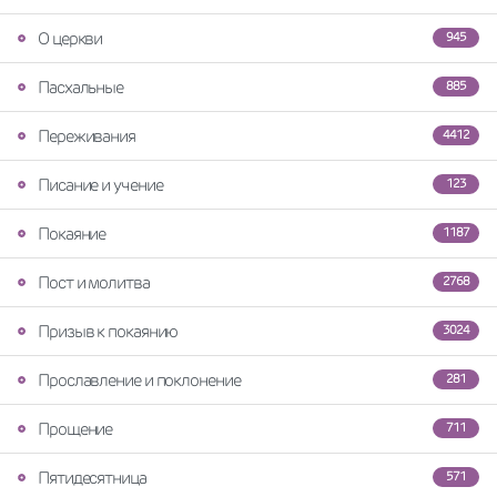
О церкви
945
Пасхальные
885
Переживания
4412
Писание и учение
123
Покаяние
1187
Пост и молитва
2768
Призыв к покаянию
3024
Прославление и поклонение
281
Прощение
711
Пятидесятница
571