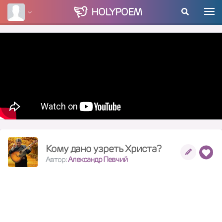
HOLY
POEM
Кому дано узреть Христа?
Автор:
Александр Певчий