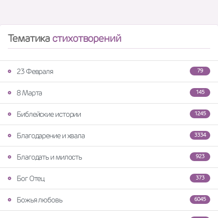
Тематика
стихотворений
23 Февраля
79
8 Марта
145
Библейские истории
1245
Благодарение и хвала
3334
Благодать и милость
923
Бог Отец
373
Божья любовь
6045