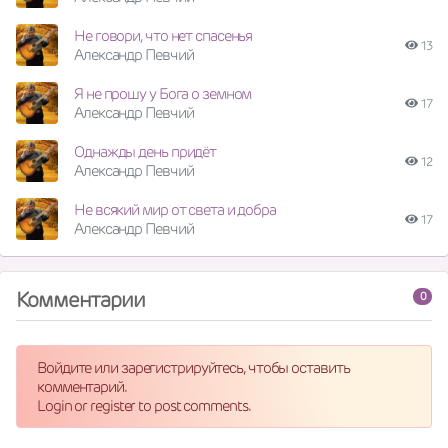
Не говори, что нет спасенья
13
Александр Певчий
Я не прошу у Бога о земном
17
Александр Певчий
Однажды день придёт
12
Александр Певчий
Не всякий мир от света и добра
17
Александр Певчий
Комментарии
0
Войдите или зарегистрируйтесь, чтобы оставить
комментарий.
Login or register to post comments.