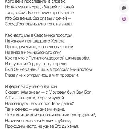
Кого века прославили в словах.
Но как узнать средь будней и людей
Того, в ком Дух незримо пребывает?
Кто без венца, без славы и речей —
Сосуд Господень, мир того не знает.
Как часто мы в Садовнике простом
Не узнаём пришедшего Христа,
Проходим мимо, в неведенье своём
Не видя в нём небесного огня.
Как те, что с Путником дорогой шли вдвоём,
И слушали. Сердца тогда горели.
Был Он не узнан. Лишь в преломлении потом
Глаза у них открылись, в миг прозрели.
И фарисей с учёною душой
Сказал: "Мы знаем — с Моисеем был Сам Бог,
А Ты — неведом, в ереси чужой,
Неясен путь Твой, голос Твой далёк."
Так и сейчас — мы знаем имена,
Что в книгах вписаны священных тех преданий,
Но мимо тех, в ком Божья глубина,
Проходим часто, не узнав Его дыханья.