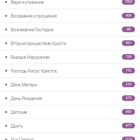
Вера и упование
7053
Воззвание и прошение
406
Вознесение Господне
68
Второе пришествие Христа
951
Въезд в Иерусалим
124
Господь Иисус Христос
732
День Матери
235
День Рождения
275
Детские
965
Другу
677
Дух Святой
1119