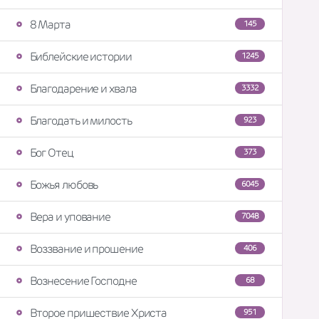
8 Марта
145
Библейские истории
1245
Благодарение и хвала
3332
Благодать и милость
923
Бог Отец
373
Божья любовь
6045
Вера и упование
7048
Воззвание и прошение
406
Вознесение Господне
68
Второе пришествие Христа
951