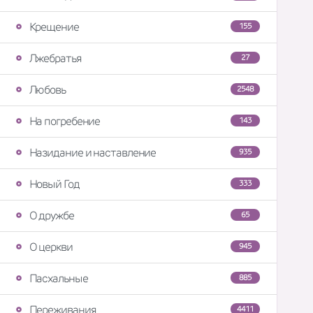
Крещение
155
Лжебратья
27
Любовь
2548
На погребение
143
Назидание и наставление
935
Новый Год
333
О дружбе
65
О церкви
945
Пасхальные
885
Переживания
4411