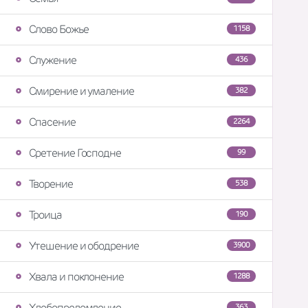
Слово Божье
1158
Служение
436
Смирение и умаление
382
Спасение
2264
Сретение Господне
99
Творение
538
Троица
190
Утешение и ободрение
3900
Хвала и поклонение
1288
Хлебопреломление
363