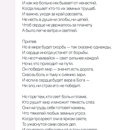
И как же больно им бывает от ненастий,
Когда лишает кто-то их земных трущеб.
И важно, уходя за край рассвета,
Не несть в душе ни злобы, ни цепей,
Чтоб сердце не держалось за планету,
А было легче ветра и светлей.
Припев
Но в мире будет скорбь — так сказано однажды,
И сердце иногда устанет от борьбы.
Но не отчаивайся — свет сильнее каждой
Ночи, что приходит на пути.
Он победил мир — значит, есть дорога,
Сквозь боль и тьму к сиянию зари.
И если в сердце будет вера в Бога —
Ни зло, ни страх его не победит.
Но горе тем, кто сеет боль и пламя,
Кто рушит мир и множит тяжесть слёз.
Они на грудь себе готовят камень,
Что тяжелей любых земных угроз.
Когда прозреют очи в ярком свете,
То ужаснутся сами своих дел.
И приговор себе озвучат в том рассвете