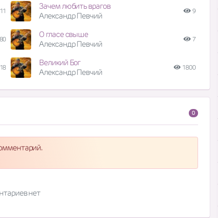
Зачем любить врагов
11
9
Александр Певчий
О гласе свыше
80
7
Александр Певчий
Великий Бог
18
1800
Александр Певчий
0
комментарий.
нтариев нет