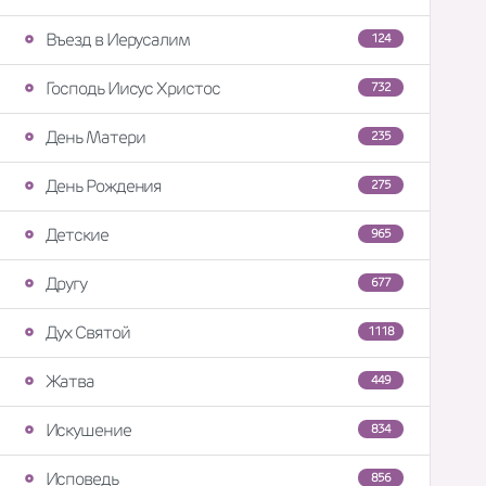
Въезд в Иерусалим
124
Господь Иисус Христос
732
День Матери
235
День Рождения
275
Детские
965
Другу
677
Дух Святой
1118
Жатва
449
Искушение
834
Исповедь
856