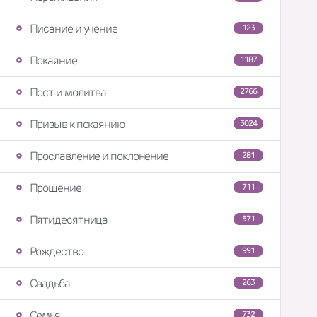
Писание и учение
123
Покаяние
1187
Пост и молитва
2766
Призыв к покаянию
3024
Прославление и поклонение
281
Прощение
711
Пятидесятница
571
Рождество
991
Свадьба
263
Семья
732