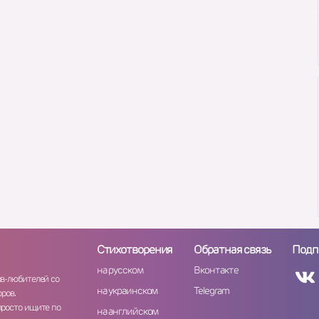
Стихотворения
Обратная связь
Подп
на русском
Вконтакте
ов-любителей со
на украинском
Telegram
ров.
просто ищите по
на английском