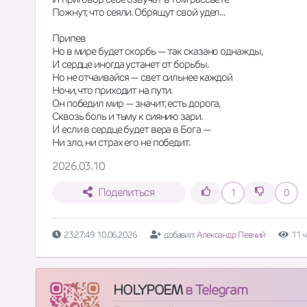
Пожнут, что сеяли. Обрящут свой удел...
Припев
Но в мире будет скорбь — так сказано однажды,
И сердце иногда устанет от борьбы.
Но не отчаивайся — свет сильнее каждой
Ночи, что приходит на пути.
Он победил мир — значит, есть дорога,
Сквозь боль и тьму к сиянию зари.
И если в сердце будет вера в Бога —
Ни зло, ни страх его не победит.
2026.03.10
Поделиться
1
0
23:27:49 10.06.2026
добавил:
Александр Певчий
11 
HOLYPOEM
в Telegram