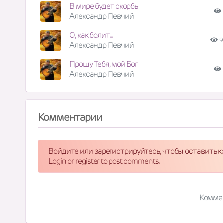
В мире будет скорбь
Александр Певчий
О, как болит...
9
Александр Певчий
Прошу Тебя, мой Бог
Александр Певчий
Комментарии
Войдите или зарегистрируйтесь, чтобы оставить 
Login or register to post comments.
Комме