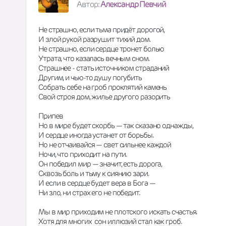
Автор:
Александр Певчий
Не страшно, если тьма придёт дорогой,
И злой рукой разрушит тихий дом.
Не страшно, если сердце тронет болью
Утрата, что казалась вечным сном.
Страшнее - стать источником страданий
Другим, и чью-то душу погубить
Собрать себе на гроб проклятий камень
Свой строя дом, жилье другого разорить
Припев
Но в мире будет скорбь — так сказано однажды,
И сердце иногда устанет от борьбы.
Но не отчаивайся — свет сильнее каждой
Ночи, что приходит на пути.
Он победил мир — значит, есть дорога,
Сквозь боль и тьму к сиянию зари.
И если в сердце будет вера в Бога —
Ни зло, ни страх его не победит.
Мы в мир приходим не плотского искать счастья.
Хотя для многих  сон иллюзий стал как гроб.