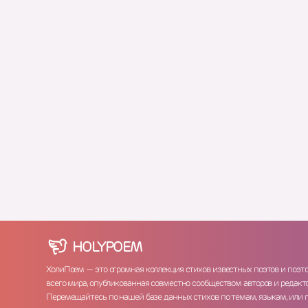
HOLY
POEM
ХолиПоем — это огромная коллекция стихов известных поэтов и поэт
всего мира, опубликованная совместно сообществом авторов и редакто
Перемещайтесь по нашей базе данных стихов по темам, языкам, или 