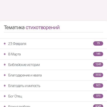
Тематика
стихотворений
23 Февраля
79
8 Марта
145
Библейские истории
1245
Благодарение и хвала
3332
Благодать и милость
923
Бог Отец
373
Божья любовь
6045