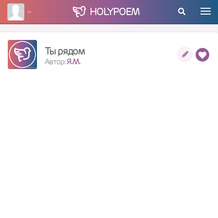
HOLY
POEM
Ты рядом
Автор:
Я.М.