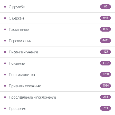
О дружбе
65
О церкви
945
Пасхальные
885
Переживания
4411
Писание и учение
123
Покаяние
1187
Пост и молитва
2768
Призыв к покаянию
3024
Прославление и поклонение
281
Прощение
711