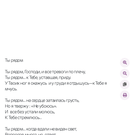
Ты рядом
Ты рядом, Господи, и все тревоги по плечу,
Ты рядом... к Тебе, уставшая, приду.
У Твоих ног я окажусь  и у груди я отдышусь—к Тебе я 
мчусь.
Ты рядом... на сердце затаилась грусть,
Но я твержу : «Не убоюсь».
И  все без устали молюсь,
К Тебе стремлюсь...
Ты рядом... когда вдали не виден свет,
Вопросов много, но  ответ,