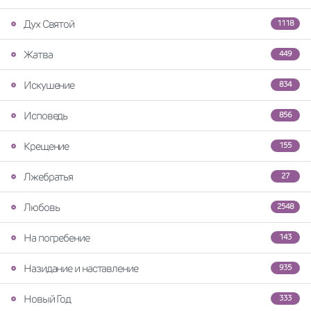
Дух Святой
1118
Жатва
449
Искушение
834
Исповедь
856
Крещение
155
Лжебратья
27
Любовь
2548
На погребение
143
Назидание и наставление
935
Новый Год
333