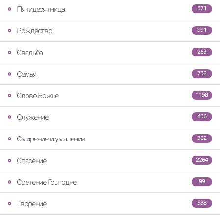
Пятидесятница
571
Рождество
991
Свадьба
263
Семья
732
Слово Божье
1158
Служение
436
Смирение и умаление
382
Спасение
2264
Сретение Господне
99
Творение
538