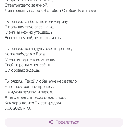
Ответы где-то за луной,
Лишь слышу голос: «Я с тобой. С тобой  Бог твой».
Ты рядом... от боли по ночам кричу,
В подушку тихо слезы лью,
Меня Ты нежно утешаешь,
Всегда со мной, не оставляешь.
Ты рядом... когда душа моя в тревоге,
Когда забуду  я о Боге,
Меня Ты терпеливо ждёшь,
Елей на раны мне несёшь,
С любовью ждёшь.
Ты рядом... Такой любви мне не хватало,
Я  во тьме совсем пропала,
Не нужна другим  и даром,
А Ты согрел отцовским взглядом.
Как хорошо, что Ты есть рядом.
5.06.2026 Я.М.
Поделиться