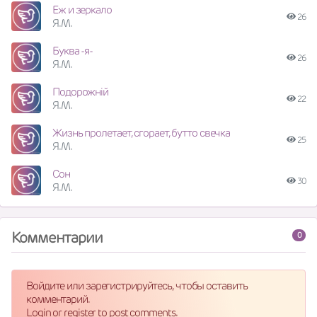
Еж и зеркало
26
Я.М.
Буква -я-
26
Я.М.
Подорожній
22
Я.М.
Жизнь пролетает, сгорает, бутто свечка
25
Я.М.
Сон
30
Я.М.
Комментарии
0
Войдите или зарегистрируйтесь, чтобы оставить
комментарий.
Login or register to post comments.