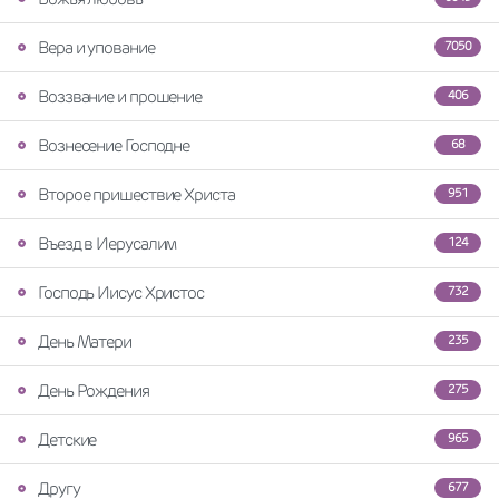
Вера и упование
7050
Воззвание и прошение
406
Вознесение Господне
68
Второе пришествие Христа
951
Въезд в Иерусалим
124
Господь Иисус Христос
732
День Матери
235
День Рождения
275
Детские
965
Другу
677