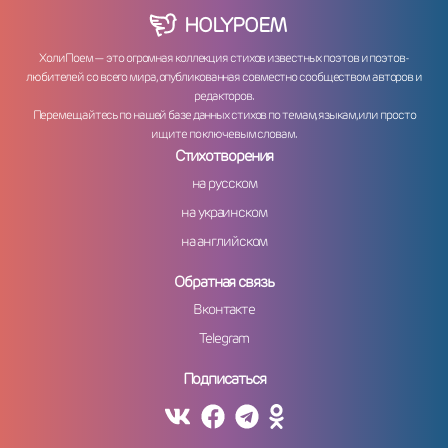
HOLY
POEM
ХолиПоем — это огромная коллекция стихов известных поэтов и поэтов-
любителей со всего мира, опубликованная совместно сообществом авторов и
редакторов.
Перемещайтесь по нашей базе данных стихов по темам, языкам, или просто
ищите по ключевым словам.
Стихотворения
на русском
на украинском
на английском
Обратная связь
Вконтакте
Telegram
Подписаться