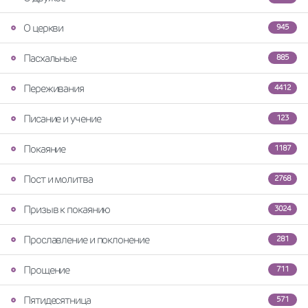
О церкви
945
Пасхальные
885
Переживания
4412
Писание и учение
123
Покаяние
1187
Пост и молитва
2768
Призыв к покаянию
3024
Прославление и поклонение
281
Прощение
711
Пятидесятница
571