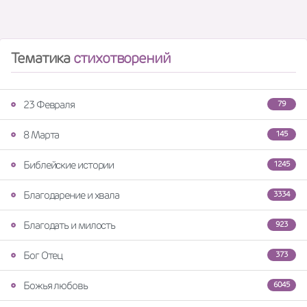
Тематика
стихотворений
23 Февраля
79
8 Марта
145
Библейские истории
1245
Благодарение и хвала
3334
Благодать и милость
923
Бог Отец
373
Божья любовь
6045