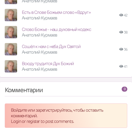
Анатолий Курмаев
Есть в Слове Божьем слово «Вдруг»
42
Анатолий Курмаев
Слово Божье - наш духовный кодекс
38
Анатолий Курмаев
Сошёл к нам с неба Дух Святой
36
Анатолий Курмаев
Всюду трудится Дух Божий
41
Анатолий Курмаев
Комментарии
0
Войдите или зарегистрируйтесь, чтобы оставить
комментарий.
Login or register to post comments.