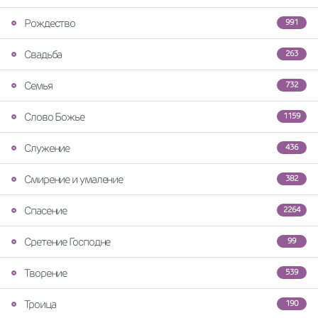
Рождество
991
Свадьба
263
Семья
732
Слово Божье
1159
Служение
436
Смирение и умаление
382
Спасение
2264
Сретение Господне
99
Творение
539
Троица
190