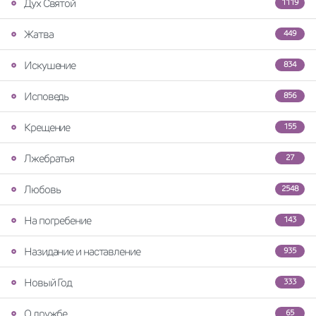
Дух Святой
1119
Жатва
449
Искушение
834
Исповедь
856
Крещение
155
Лжебратья
27
Любовь
2548
На погребение
143
Назидание и наставление
935
Новый Год
333
О дружбе
65