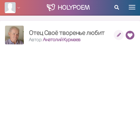
HOLY
POEM
Отец Своё творенье любит
Автор:
Анатолий Курмаев