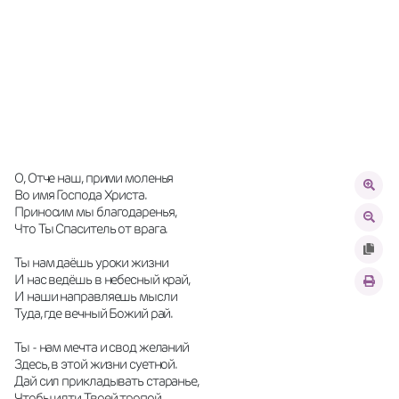
О, Отче наш, прими моленья
Во имя Господа Христа. 
Приносим мы благодаренья,
Что Ты Спаситель от врага. 
Ты нам даёшь уроки жизни
И нас ведёшь в небесный край,
И наши направляешь мысли
Туда, где вечный Божий рай. 
Ты - нам мечта и свод желаний
Здесь, в этой жизни суетной. 
Дай сил прикладывать старанье,
Чтобы идти Твоей тропой. 