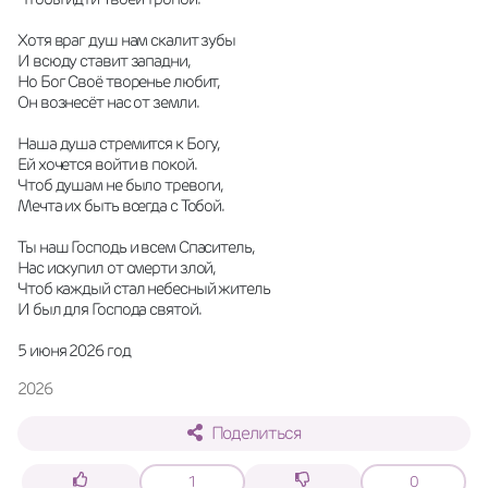
Хотя враг душ нам скалит зубы
И всюду ставит западни,
Но Бог Своё творенье любит,
Он вознесёт нас от земли. 
Наша душа стремится к Богу,
Ей хочется войти в покой.
Чтоб душам не было тревоги,
Мечта их быть всегда с Тобой. 
Ты наш Господь и всем Спаситель,
Нас искупил от смерти злой,
Чтоб каждый стал небесный житель
И был для Господа святой. 
5 июня 2026 год
2026
Поделиться
1
0