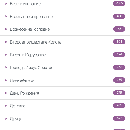
Вера и упование
7055
Воззвание и прошение
406
Вознесение Господне
68
Второе пришествие Христа
951
Въезд в Иерусалим
124
Господь Иисус Христос
732
День Матери
235
День Рождения
275
Детские
965
Другу
677