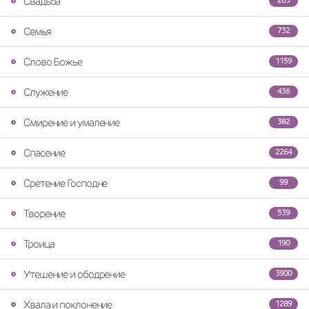
Свадьба
263
Семья
732
Слово Божье
1159
Служение
436
Смирение и умаление
382
Спасение
2264
Сретение Господне
99
Творение
539
Троица
190
Утешение и ободрение
3900
Хвала и поклонение
1289