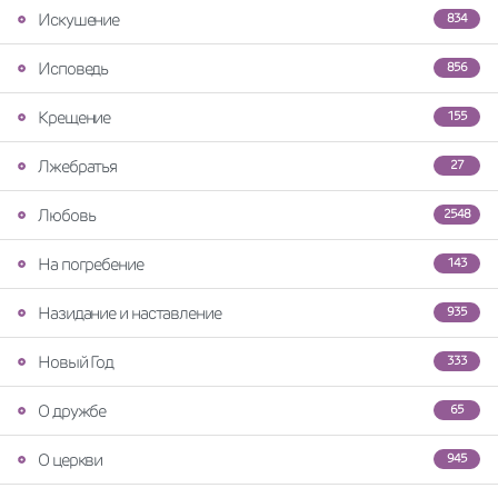
Искушение
834
Исповедь
856
Крещение
155
Лжебратья
27
Любовь
2548
На погребение
143
Назидание и наставление
935
Новый Год
333
О дружбе
65
О церкви
945