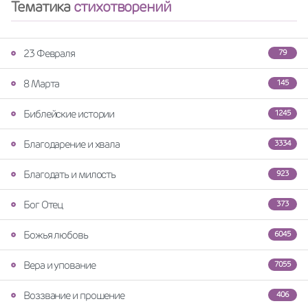
Тематика
стихотворений
23 Февраля
79
8 Марта
145
Библейские истории
1245
Благодарение и хвала
3334
Благодать и милость
923
Бог Отец
373
Божья любовь
6045
Вера и упование
7055
Воззвание и прошение
406