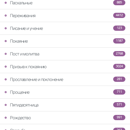
Пасхальные
885
Переживания
4412
Писание и учение
123
Покаяние
1187
Пост и молитва
2768
Призыв к покаянию
3024
Прославление и поклонение
281
Прощение
711
Пятидесятница
571
Рождество
991