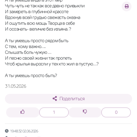
Чуть-чуть не так как все давно привыкли
И замереть в глубинной красоте
Вдохнув всей грудью свежесть океана
И ощутить всю мощь Творца в себе
И осознать- величие без изъяна. ?
А ты умеешь просто рядом быть
С тем,  кому важно….
Слышать боль чужую …
И песню своей жизни так пропеть
Чтоб крылья выросли у тех кто жил в пустую…? 
А ты умеешь просто быть?
31.05.2026
Поделиться
1
0
19:48:32 02.06.2026