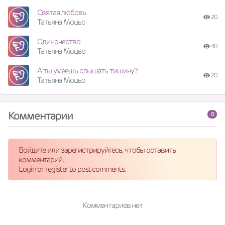
Святая любовь
20
Татьяна Моцьо
Одиночество
40
Татьяна Моцьо
А ты умеешь слышать тишину?
20
Татьяна Моцьо
Комментарии
0
Войдите или зарегистрируйтесь, чтобы оставить
комментарий.
Login or register to post comments.
Комментариев нет