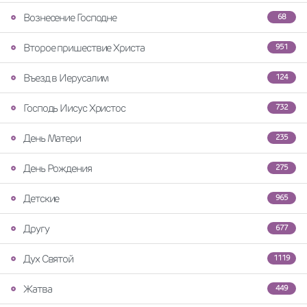
Вознесение Господне
68
Второе пришествие Христа
951
Въезд в Иерусалим
124
Господь Иисус Христос
732
День Матери
235
День Рождения
275
Детские
965
Другу
677
Дух Святой
1119
Жатва
449