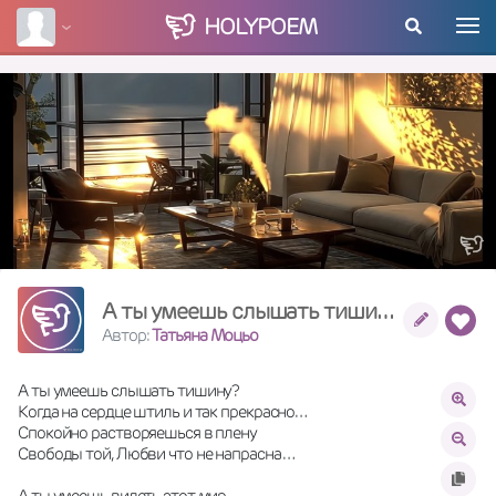
HOLY
POEM
А ты умеешь слышать тишину?
Автор:
Татьяна Моцьо
А ты умеешь слышать тишину?
Когда на сердце штиль и так прекрасно…
Спокойно растворяешься в плену
Свободы той, Любви что не напрасна …
А ты умеешь видеть этот мир