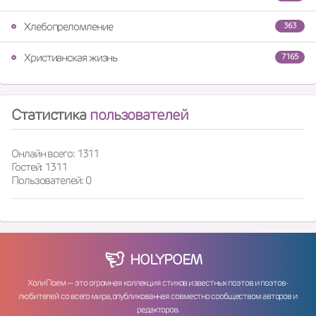
Хлебопреломление
363
Христианская жизнь
7165
Статистика
пользователей
Онлайн всего: 1311
Гостей: 1311
Пользователей: 0
HOLY
POEM
ХолиПоем — это огромная коллекция стихов известных поэтов и поэтов-
любителей со всего мира, опубликованная совместно сообществом авторов и
редакторов.