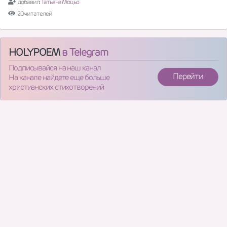
добавил:
Татьяна Моцьо
20 читателей
HOLYPOEM
в Telegram
Подписывайся на наш канал
Перейти
На канале найдете еще больше
христианских стихотворений