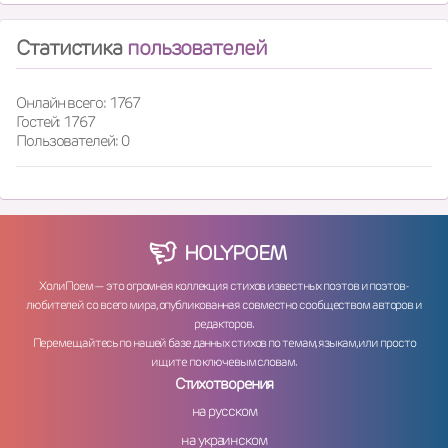
Статистика
пользователей
Онлайн всего: 1767
Гостей: 1767
Пользователей: 0
HOLY
POEM
ХолиПоем — это огромная коллекция стихов известных поэтов и поэтов-
любителей со всего мира, опубликованная совместно сообществом авторов и
редакторов.
Перемещайтесь по нашей базе данных стихов по темам, языкам, или просто
ищите по ключевым словам.
Стихотворения
на русском
на украинском