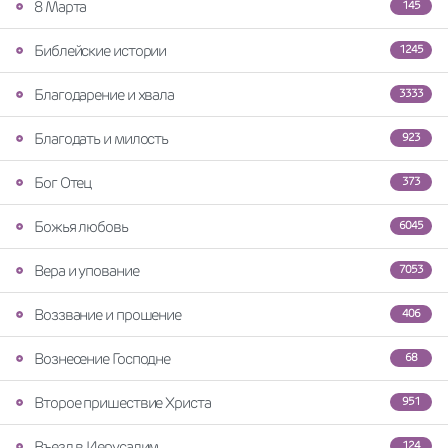
8 Марта
145
Библейские истории
1245
Благодарение и хвала
3333
Благодать и милость
923
Бог Отец
373
Божья любовь
6045
Вера и упование
7053
Воззвание и прошение
406
Вознесение Господне
68
Второе пришествие Христа
951
Въезд в Иерусалим
124