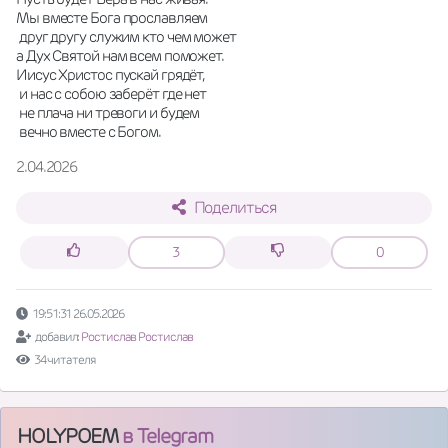
Мы вместе Бога прославляем
 друг другу служим кто чем может 
а Дух Святой нам всем поможет. 
Иисус Христос пускай грядёт,
 и нас с собою заберёт где нет
 не плача ни тревоги и будем
 вечно вместе с Богом.
2.04.2026
Поделиться
3
0
19:51:31 26.05.2026
добавил:
Ростислав Ростислав
34 читателя
HOLYPOEM
в Telegram