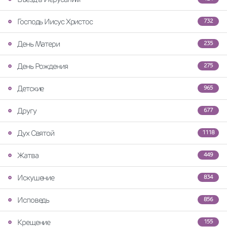
Господь Иисус Христос
732
День Матери
235
День Рождения
275
Детские
965
Другу
677
Дух Святой
1118
Жатва
449
Искушение
834
Исповедь
856
Крещение
155