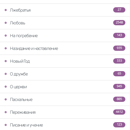
Лжебратья
27
Любовь
2548
На погребение
143
Назидание и наставление
935
Новый Год
333
О дружбе
65
О церкви
945
Пасхальные
885
Переживания
4412
Писание и учение
123