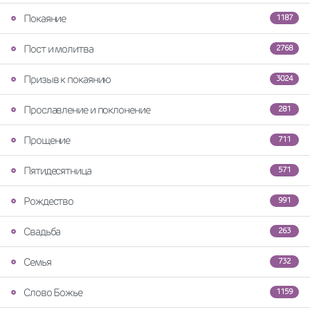
Покаяние
1187
Пост и молитва
2768
Призыв к покаянию
3024
Прославление и поклонение
281
Прощение
711
Пятидесятница
571
Рождество
991
Свадьба
263
Семья
732
Слово Божье
1159