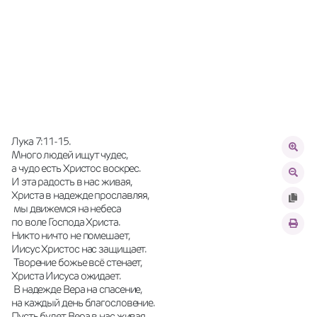
Лука 7:11-15. 
Много людей ищут чудес, 
а чудо есть Христос воскрес. 
И эта радость в нас живая, 
Христа в надежде прославляя,
 мы движемся на небеса 
по воле Господа Христа. 
Никто ничто не помешает, 
Иисус Христос нас защищает.
 Творение божье всё стенает, 
Христа Иисуса ожидает.
 В надежде Вера на спасение, 
на каждый день благословение. 
Пусть будет Вера в нас живая. 