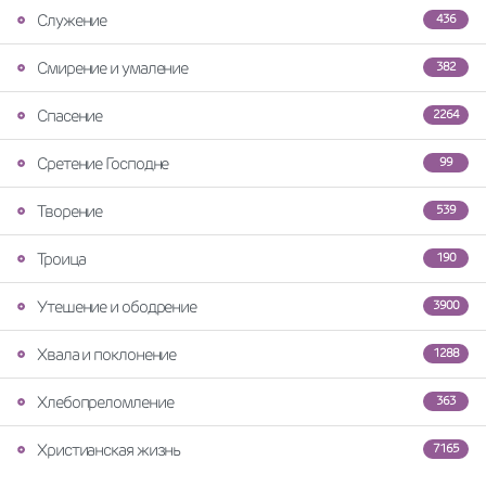
Служение
436
Смирение и умаление
382
Спасение
2264
Сретение Господне
99
Творение
539
Троица
190
Утешение и ободрение
3900
Хвала и поклонение
1288
Хлебопреломление
363
Христианская жизнь
7165