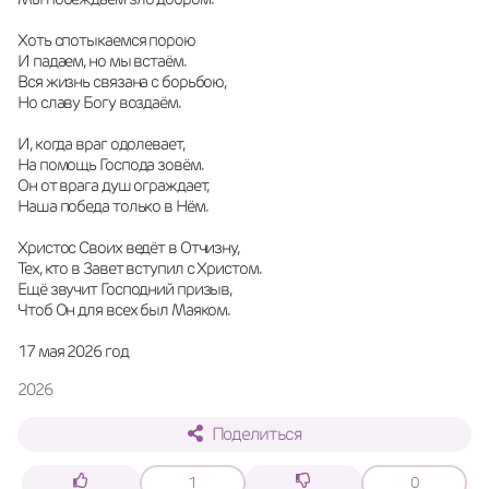
Хоть спотыкаемся порою
И падаем, но мы встаём. 
Вся жизнь связана с борьбою,
Но славу Богу воздаём. 
И, когда враг одолевает,
На помощь Господа зовём. 
Он от врага душ ограждает,
Наша победа только в Нём. 
Христос Своих ведёт в Отчизну,
Тех, кто в Завет вступил с Христом. 
Ещё звучит Господний призыв,
Чтоб Он для всех был Маяком. 
17 мая 2026 год
2026
Поделиться
1
0