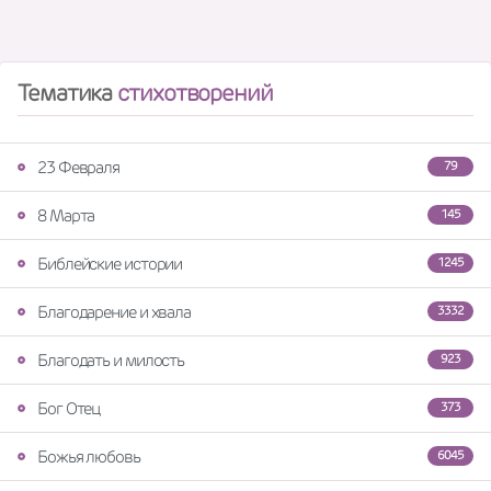
Тематика
стихотворений
23 Февраля
79
8 Марта
145
Библейские истории
1245
Благодарение и хвала
3332
Благодать и милость
923
Бог Отец
373
Божья любовь
6045