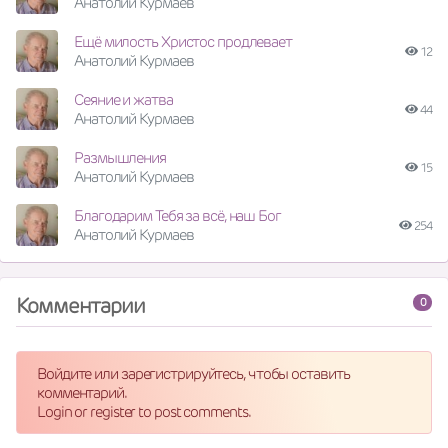
Анатолий Курмаев
Ещё милость Христос продлевает
12
Анатолий Курмаев
Сеяние и жатва
44
Анатолий Курмаев
Размышления
15
Анатолий Курмаев
Благодарим Тебя за всё, наш Бог
254
Анатолий Курмаев
Комментарии
0
Войдите или зарегистрируйтесь, чтобы оставить
комментарий.
Login or register to post comments.