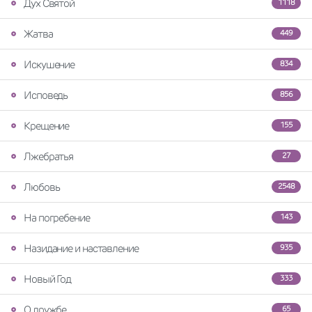
Дух Святой
1118
Жатва
449
Искушение
834
Исповедь
856
Крещение
155
Лжебратья
27
Любовь
2548
На погребение
143
Назидание и наставление
935
Новый Год
333
О дружбе
65