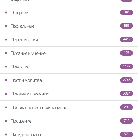
О церкви
945
Пасхальные
885
Переживания
4412
Писание и учение
123
Покаяние
1187
Пост и молитва
2768
Призыв к покаянию
3024
Прославление и поклонение
281
Прощение
711
Пятидесятница
571