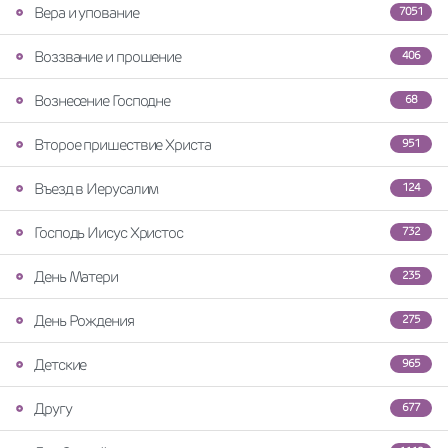
Вера и упование
7051
Воззвание и прошение
406
Вознесение Господне
68
Второе пришествие Христа
951
Въезд в Иерусалим
124
Господь Иисус Христос
732
День Матери
235
День Рождения
275
Детские
965
Другу
677