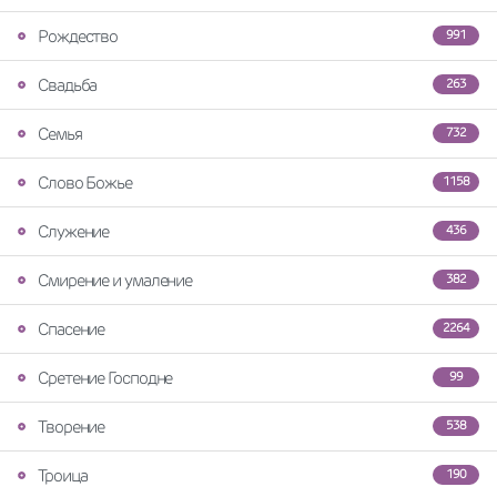
Рождество
991
Свадьба
263
Семья
732
Слово Божье
1158
Служение
436
Смирение и умаление
382
Спасение
2264
Сретение Господне
99
Творение
538
Троица
190